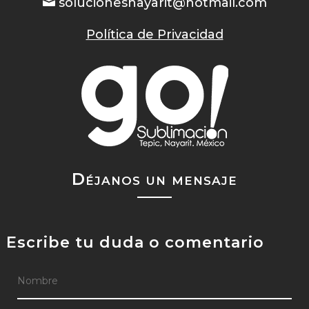

solucionesnayarit@hotmail.com
Política de Privacidad
Déjanos un mensaje
Escribe tu duda o comentario