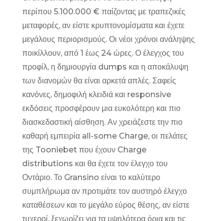
περίπου 5.100.000 € παίζοντας με τραπεζικές
μεταφορές, αν είστε κρυπτονομίσματα και έχετε
μεγάλους περιορισμούς. Οι νέοι χρόνοι ανάληψης
ποικίλλουν, από 1 έως 24 ώρες. Ο έλεγχος του
προφίλ, η δημιουργία dumps και η αποκάλυψη
των διανομών θα είναι αρκετά απλές. Σαφείς
κανόνες, δημοφιλή κλειδιά και responsive
εκδόσεις προσφέρουν μια ευκολότερη και πιο
διασκεδαστική αίσθηση. Αν χρειάζεστε την πιο
καθαρή εμπειρία all-some Charge, οι πελάτες
της Tooniebet που έχουν Charge
distributions και θα έχετε τον έλεγχο του
Οντάριο. Το Gransino είναι το καλύτερο
συμπλήρωμα αν προτιμάτε τον αυστηρό έλεγχο
καταθέσεων και το μεγάλο εύρος θέσης, αν είστε
τυχεροί, ξεχωρίζει για τα υψηλότερα όρια και τις