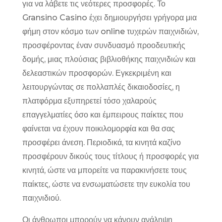
για να λάβετε τις νεότερες προσφορές.
Το
Gransino Casino έχει δημιουργήσει γρήγορα μια
φήμη στον κόσμο των online τυχερών παιχνιδιών,
προσφέροντας έναν συνδυασμό προοδευτικής
δομής, μιας πλούσιας βιβλιοθήκης παιχνιδιών και
δελεαστικών προσφορών. Εγκεκριμένη και
λειτουργώντας σε πολλαπλές δικαιοδοσίες, η
πλατφόρμα εξυπηρετεί τόσο χαλαρούς
επαγγελματίες όσο και έμπειρους παίκτες που
φαίνεται να έχουν ποικιλομορφία και θα σας
προσφέρει άνεση. Περιοδικά, τα κινητά καζίνο
προσφέρουν δικούς τους τίτλους ή προσφορές για
κινητά, ώστε να μπορείτε να παρακινήσετε τους
παίκτες, ώστε να ενσωματώσετε την ευκολία του
παιχνιδιού.
Οι άνθρωποι μπορούν να κάνουν ανάληψη