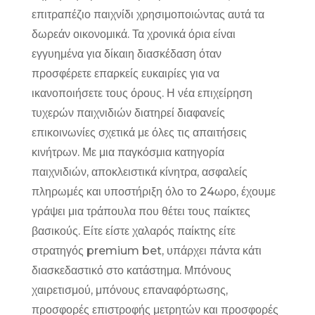
επιτραπέζιο παιχνίδι χρησιμοποιώντας αυτά τα
δωρεάν οικονομικά. Τα χρονικά όρια είναι
εγγυημένα για δίκαιη διασκέδαση όταν
προσφέρετε επαρκείς ευκαιρίες για να
ικανοποιήσετε τους όρους. Η νέα επιχείρηση
τυχερών παιχνιδιών διατηρεί διαφανείς
επικοινωνίες σχετικά με όλες τις απαιτήσεις
κινήτρων. Με μια παγκόσμια κατηγορία
παιχνιδιών, αποκλειστικά κίνητρα, ασφαλείς
πληρωμές και υποστήριξη όλο το 24ωρο, έχουμε
γράψει μια τράπουλα που θέτει τους παίκτες
βασικούς. Είτε είστε χαλαρός παίκτης είτε
στρατηγός premium bet, υπάρχει πάντα κάτι
διασκεδαστικό στο κατάστημα. Μπόνους
χαιρετισμού, μπόνους επαναφόρτωσης,
προσφορές επιστροφής μετρητών και προσφορές