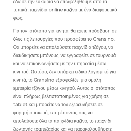
έδωσε την ευκαιρία να επωφεληθούμε από τα
τυπικά παιχνίδια online καζίνο με ένα διαφορετικό
φως.
Για τον ιστότοπο για κινητά, θα έχετε πρόσβαση σε
όλες τις λειτουργίες που προσφέρει το Gransino.
Θα μπορείτε να απολαύσετε παιχνίδια τζόγου, να
διεκδικήσετε μπόνους, να εγγραφείτε σε τουρνουά
και να επικοινωνήσετε με την υπηρεσία μέσω
κινητού. Ωστόσο, δεν υπάρχει ειδικό λογισμικό για
κινητά, το Gransino εξασφαλίζει μια ομαλή
εμπειρία τζόγου μέσω κινητού. Αυτός ο ιστότοπος
είναι πλήρως βελτιστοποιημένος για χρήση σε
tablet και μπορείτε να τον εξερευνήσετε σε
φορητή συσκευή, επιτρέποντάς σας να
απολαύσετε όλα τα παιχνίδια καζίνο, το παιχνίδι
ζωντανής τραπεζαρίας και να παρακολουθήσετε