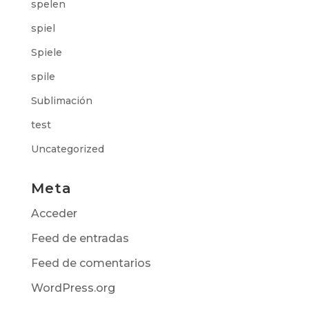
spelen
spiel
Spiele
spile
Sublimación
test
Uncategorized
Meta
Acceder
Feed de entradas
Feed de comentarios
WordPress.org