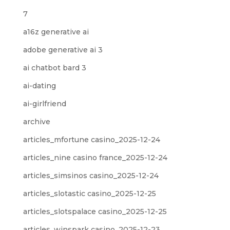
7
a16z generative ai
adobe generative ai 3
ai chatbot bard 3
ai-dating
ai-girlfriend
archive
articles_mfortune casino_2025-12-24
articles_nine casino france_2025-12-24
articles_simsinos casino_2025-12-24
articles_slotastic casino_2025-12-25
articles_slotspalace casino_2025-12-25
articles_winspark casino_2025-12-23