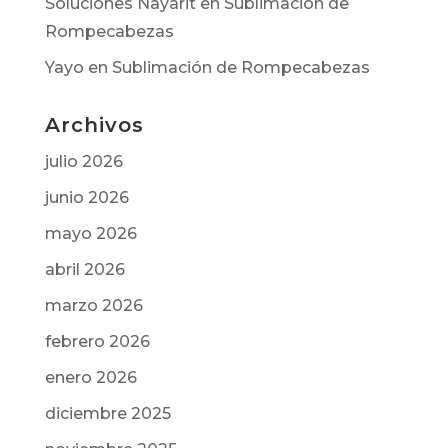
Soluciones Nayarit
en
Sublimación de
Rompecabezas
Yayo
en
Sublimación de Rompecabezas
Archivos
julio 2026
junio 2026
mayo 2026
abril 2026
marzo 2026
febrero 2026
enero 2026
diciembre 2025