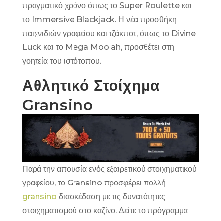
πραγματικό χρόνο όπως το Super Roulette και
το Immersive Blackjack. Η νέα προσθήκη
παιχνιδιών γραφείου και τζάκποτ, όπως το Divine
Luck και το Mega Moolah, προσθέτει στη
γοητεία του ιστότοπου.
Αθλητικό Στοίχημα
Gransino
Παρά την απουσία ενός εξαιρετικού στοιχηματικού
γραφείου, το Gransino προσφέρει πολλή
gransino
διασκέδαση με τις δυνατότητες
στοιχηματισμού στο καζίνο. Δείτε το πρόγραμμα