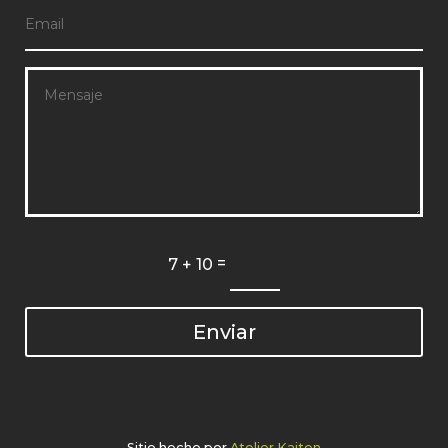
=
7 + 10
Enviar
Sitio hecho por
Atelier Kaiten