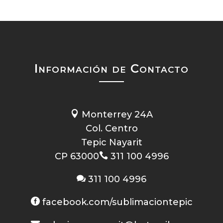
Información de Contacto

Monterrey 24A
Col. Centro
Tepic Nayarit
CP 63000

311 100 4996

311 100 4996

facebook.com/sublimaciontepic