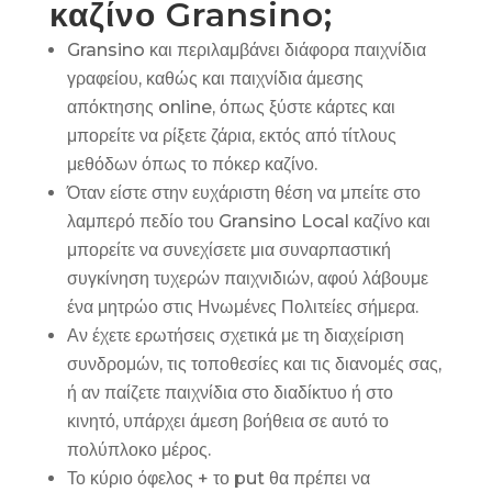
καζίνο Gransino;
Gransino και περιλαμβάνει διάφορα παιχνίδια
γραφείου, καθώς και παιχνίδια άμεσης
απόκτησης online, όπως ξύστε κάρτες και
μπορείτε να ρίξετε ζάρια, εκτός από τίτλους
μεθόδων όπως το πόκερ καζίνο.
Όταν είστε στην ευχάριστη θέση να μπείτε στο
λαμπερό πεδίο του Gransino Local καζίνο και
μπορείτε να συνεχίσετε μια συναρπαστική
συγκίνηση τυχερών παιχνιδιών, αφού λάβουμε
ένα μητρώο στις Ηνωμένες Πολιτείες σήμερα.
Αν έχετε ερωτήσεις σχετικά με τη διαχείριση
συνδρομών, τις τοποθεσίες και τις διανομές σας,
ή αν παίζετε παιχνίδια στο διαδίκτυο ή στο
κινητό, υπάρχει άμεση βοήθεια σε αυτό το
πολύπλοκο μέρος.
Το κύριο όφελος + το put θα πρέπει να