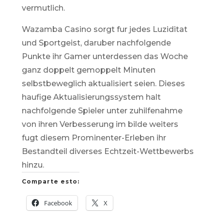
vermutlich.
Wazamba Casino sorgt fur jedes Luziditat
und Sportgeist, daruber nachfolgende
Punkte ihr Gamer unterdessen das Woche
ganz doppelt gemoppelt Minuten
selbstbeweglich aktualisiert seien. Dieses
haufige Aktualisierungssystem halt
nachfolgende Spieler unter zuhilfenahme
von ihren Verbesserung im bilde weiters
fugt diesem Prominenter-Erleben ihr
Bestandteil diverses Echtzeit-Wettbewerbs
hinzu.
Comparte esto:
Facebook
X