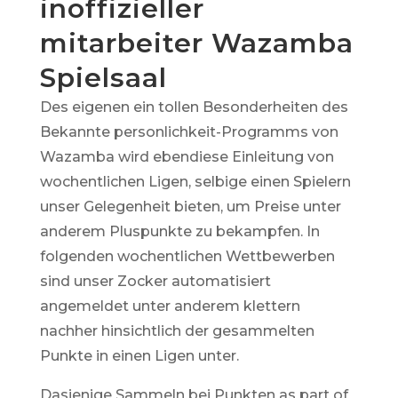
inoffizieller
mitarbeiter Wazamba
Spielsaal
Des eigenen ein tollen Besonderheiten des
Bekannte personlichkeit-Programms von
Wazamba wird ebendiese Einleitung von
wochentlichen Ligen, selbige einen Spielern
unser Gelegenheit bieten, um Preise unter
anderem Pluspunkte zu bekampfen. In
folgenden wochentlichen Wettbewerben
sind unser Zocker automatisiert
angemeldet unter anderem klettern
nachher hinsichtlich der gesammelten
Punkte in einen Ligen unter.
Dasjenige Sammeln bei Punkten as part of