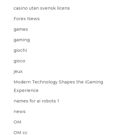
casino utan svensk licens
Forex News
games
gaming
giochi
gioco
jeux
Modern Technology Shapes the iGaming
Experience
names for ai robots 1
news
OM
OM cc