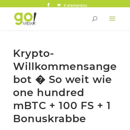
0 elementos
Krypto-
Willkommensange
bot � So weit wie
one hundred
mBTC + 100 FS + 1
Bonuskrabbe