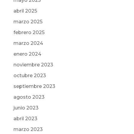
mayo 2025
abril 2025
marzo 2025
febrero 2025
marzo 2024
enero 2024
noviembre 2023
octubre 2023
septiembre 2023
agosto 2023
junio 2023
abril 2023
marzo 2023