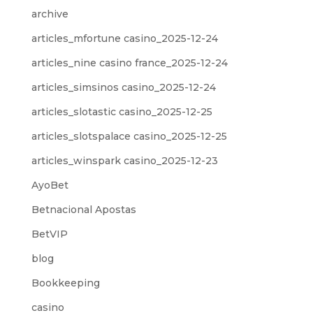
archive
articles_mfortune casino_2025-12-24
articles_nine casino france_2025-12-24
articles_simsinos casino_2025-12-24
articles_slotastic casino_2025-12-25
articles_slotspalace casino_2025-12-25
articles_winspark casino_2025-12-23
AyoBet
Betnacional Apostas
BetVIP
blog
Bookkeeping
casino