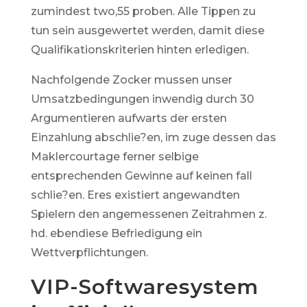
zumindest two,55 proben. Alle Tippen zu
tun sein ausgewertet werden, damit diese
Qualifikationskriterien hinten erledigen.
Nachfolgende Zocker mussen unser
Umsatzbedingungen inwendig durch 30
Argumentieren aufwarts der ersten
Einzahlung abschlie?en, im zuge dessen das
Maklercourtage ferner selbige
entsprechenden Gewinne auf keinen fall
schlie?en. Eres existiert angewandten
Spielern den angemessenen Zeitrahmen z.
hd. ebendiese Befriedigung ein
Wettverpflichtungen.
VIP-Softwaresystem