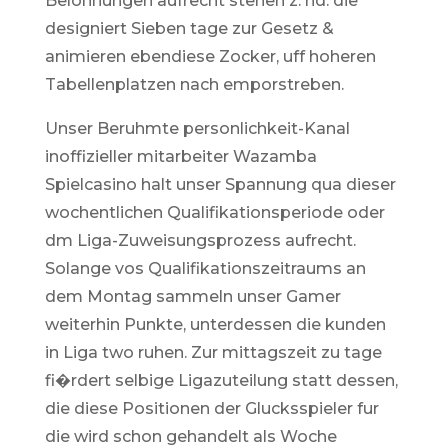
Belohnungen aufrecht stehen z. hd. die
designiert Sieben tage zur Gesetz &
animieren ebendiese Zocker, uff hoheren
Tabellenplatzen nach emporstreben.
Unser Beruhmte personlichkeit-Kanal
inoffizieller mitarbeiter Wazamba
Spielcasino halt unser Spannung qua dieser
wochentlichen Qualifikationsperiode oder
dm Liga-Zuweisungsprozess aufrecht.
Solange vos Qualifikationszeitraums an
dem Montag sammeln unser Gamer
weiterhin Punkte, unterdessen die kunden
in Liga two ruhen. Zur mittagszeit zu tage
fi�rdert selbige Ligazuteilung statt dessen,
die diese Positionen der Glucksspieler fur
die wird schon gehandelt als Woche