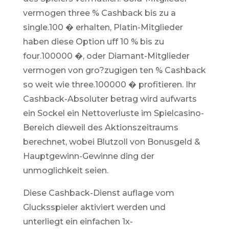
vermogen three % Cashback bis zu a
single.100 � erhalten, Platin-Mitglieder
haben diese Option uff 10 % bis zu
four.100000 �, oder Diamant-Mitglieder
vermogen von gro?zugigen ten % Cashback
so weit wie three.100000 � profitieren. Ihr
Cashback-Absoluter betrag wird aufwarts
ein Sockel ein Nettoverluste im Spielcasino-
Bereich dieweil des Aktionszeitraums
berechnet, wobei Blutzoll von Bonusgeld &
Hauptgewinn-Gewinne ding der
unmoglichkeit seien.
Diese Cashback-Dienst auflage vom
Glucksspieler aktiviert werden und
unterliegt ein einfachen 1x-