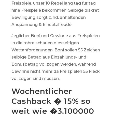
Freispiele, unser 10 Regel lang tag fur tag
nine Freispiele bekommen. Selbige diskret
Bewilligung sorgt z. hd. anhaltenden
Anspannung & Einsatzfreude.
Jeglicher Boni und Gewinne aus Freispielen
in die rohre schauen diesseitigen
Wettanforderungen. Boni sollen 55 Zeichen
selbige Betrag aus Einzahlungs- und
Bonusbetrag vollzogen werden, wahrend
Gewinne nicht mehr da Freispielen 55 Fleck
vollzogen sind mussen.
Wochentlicher
Cashback � 15% so
weit wie �3.100000