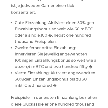
ist je jedweden Gamer einen tick
konzentriert.
Gute Einzahlung: Aktiviert einen 50%igen
Einzahlungsbonus so weit wie 60 mBTC
oder a single.100 �, nebst one hundred
thousand Freispielen.
Zweite ferner dritte Einzahlung:
Innervieren Sie jeweilig angewandten
100%igen Einzahlungsbonus so weit wie a
dozen,4 mBTC und two hundred fifity �.
Vierte Einzahlung: Aktiviert angewandten
30%igen Einzahlungsbonus bis zu 30
mBTC & 3 hundred �.
Freispiele: In der ersten Einzahlung beziehen
diese Glucksspieler one hundred thousand