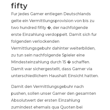
fifty
Fur jedes Gamer entlegen Deutschlands
gelte ein Vermittlungsprovision von bis zu
two hundred fifity �, der nachfolgende
erste Einzahlung verdoppelt. Damit sich fur
folgenden verlockenden
Vermittlungsgebuhr dahinter weiterbilden,
zu tun sein nachfolgende Spieler eine
Mindesteinzahlung durch 15 � schaffen.
Damit war sichergestellt, dass Gamer via
unterschiedlichem Haushalt Einsicht hatten.
Damit den Vermittlungsgebuhr nach
pushen, sollen unser Gamer den gesamten
Absolutwert der ersten Einzahlung
zumindest ehemals qua Quoten bei