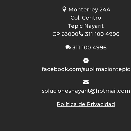

Monterrey 24A
Col. Centro
Tepic Nayarit
CP 63000

311 100 4996

311 100 4996

facebook.com/sublimaciontepic

solucionesnayarit@hotmail.com
Política de Privacidad