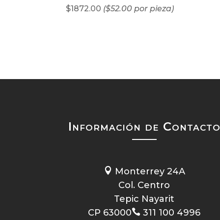
$1872.00
($52.00 por pieza)
Información de Contact

Monterrey 24A
Col. Centro
Tepic Nayarit
CP 63000

311 100 4996