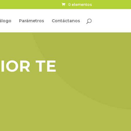
0 elementos
álogo
Parámetros
Contáctanos
IOR TE