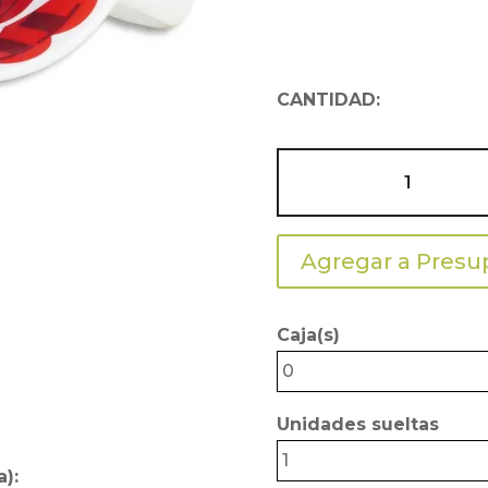
CANTIDAD:
TAZA
BLANCA
11oz.
INTERIOR
Agregar a Presu
TE
AMO
Caja(s)
cantidad
0
Unidades sueltas
1
a):