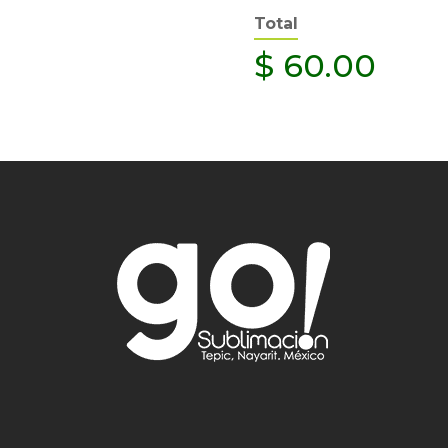
Total
$
60.00
o