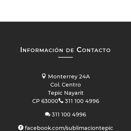
Información de Contacto

Monterrey 24A
Col. Centro
Tepic Nayarit
CP 63000

311 100 4996

311 100 4996

facebook.com/sublimaciontepic