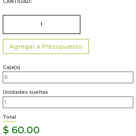
CANTIDAD:
TAZA
DORADO
ESPEJO
11oz.
Agregar a Presupuesto
cantidad
Caja(s)
0
Unidades sueltas
1
Total
$
60.00