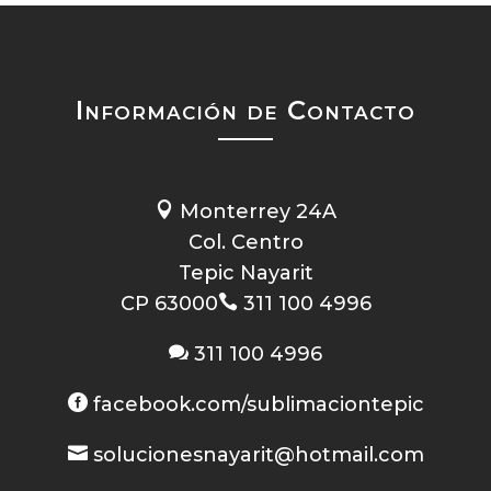
Información de Contacto

Monterrey 24A
Col. Centro
Tepic Nayarit
CP 63000

311 100 4996

311 100 4996

facebook.com/sublimaciontepic

solucionesnayarit@hotmail.com