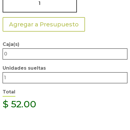
ROSA
VENTANA
BLANCA
Agregar a Presupuesto
11oz
cantidad
Caja(s)
0
Unidades sueltas
1
Total
$
52.00