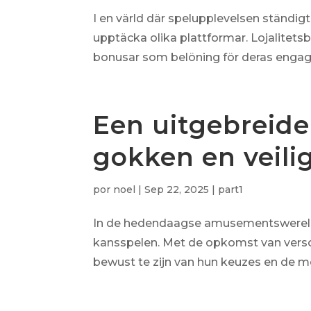
I en värld där spelupplevelsen ständig
upptäcka olika plattformar. Lojalitets
bonusar som belöning för deras engage
Een uitgebreide
gokken en veili
por
noel
|
Sep 22, 2025
|
part1
In de hedendaagse amusementswereld 
kansspelen. Met de opkomst van versch
bewust te zijn van hun keuzes en de mog