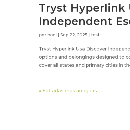
Tryst Hyperlink
Independent Es
por
noel
|
Sep 22, 2025
|
test
Tryst Hyperlink Usa Discover Indepen
options and belongings designed to cou
cover all states and primary cities in t
« Entradas más antiguas