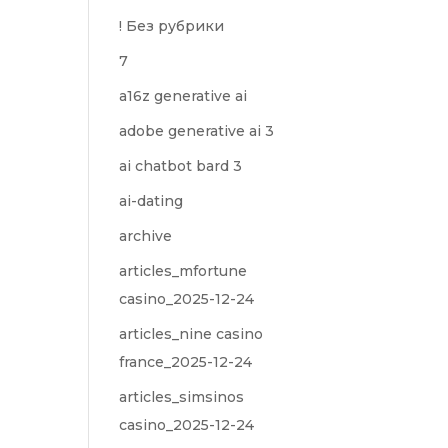
! Без рубрики
7
a16z generative ai
adobe generative ai 3
ai chatbot bard 3
ai-dating
archive
articles_mfortune
casino_2025-12-24
articles_nine casino
france_2025-12-24
articles_simsinos
casino_2025-12-24