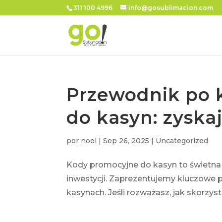
311 100 4996
info@gosublimacion.com
Przewodnik po 
do kasyn: zyska
por
noel
|
Sep 26, 2025
|
Uncategorized
Kody promocyjne do kasyn to świetna
inwestycji. Zaprezentujemy kluczowe p
kasynach. Jeśli rozważasz, jak skorzys