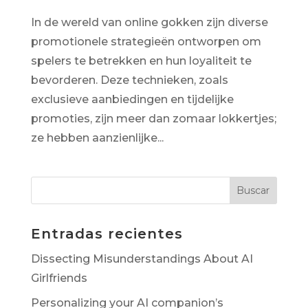
In de wereld van online gokken zijn diverse
promotionele strategieën ontworpen om
spelers te betrekken en hun loyaliteit te
bevorderen. Deze technieken, zoals
exclusieve aanbiedingen en tijdelijke
promoties, zijn meer dan zomaar lokkertjes;
ze hebben aanzienlijke...
Entradas recientes
Dissecting Misunderstandings About AI
Girlfriends
Personalizing your AI companion’s