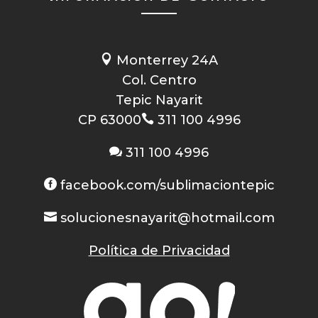

Monterrey 24A
Col. Centro
Tepic Nayarit
CP 63000

311 100 4996

311 100 4996

facebook.com/sublimaciontepic

solucionesnayarit@hotmail.com
Política de Privacidad