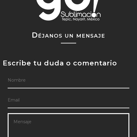
Déjanos un mensaje
Escribe tu duda o comentario