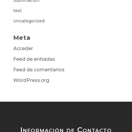
Sublimación
test
Uncategorized
Meta
Acceder
Feed de entradas
Feed de comentarios
WordPress.org
Información de Contacto