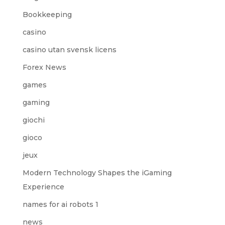
Bookkeeping
casino
casino utan svensk licens
Forex News
games
gaming
giochi
gioco
jeux
Modern Technology Shapes the iGaming
Experience
names for ai robots 1
news