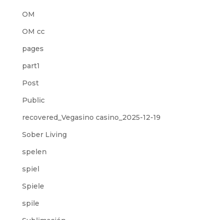
OM
OM cc
pages
part1
Post
Public
recovered_Vegasino casino_2025-12-19
Sober Living
spelen
spiel
Spiele
spile