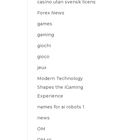
casino utan svensk licens
Forex News
games
gaming
giochi
gioco
jeux
Modern Technology
Shapes the iGaming
Experience
names for ai robots 1
news
OM
OM cc