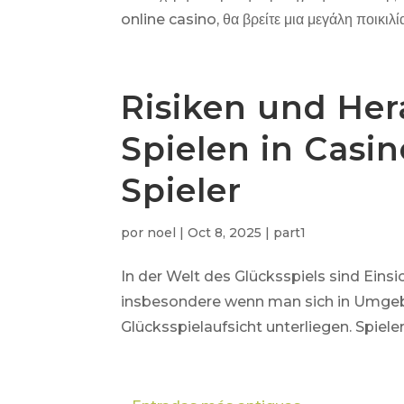
online casino, θα βρείτε μια μεγάλη ποικιλί
Risiken und He
Spielen in Casi
Spieler
por
noel
|
Oct 8, 2025
|
part1
In der Welt des Glücksspiels sind Eins
insbesondere wenn man sich in Umgeb
Glücksspielaufsicht unterliegen. Spiele