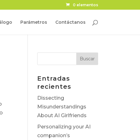
0 elementos
álogo
Parámetros
Contáctanos
Entradas
recientes
Dissecting
o
Misunderstandings
to
About AI Girlfriends
Personalizing your AI
companion’s