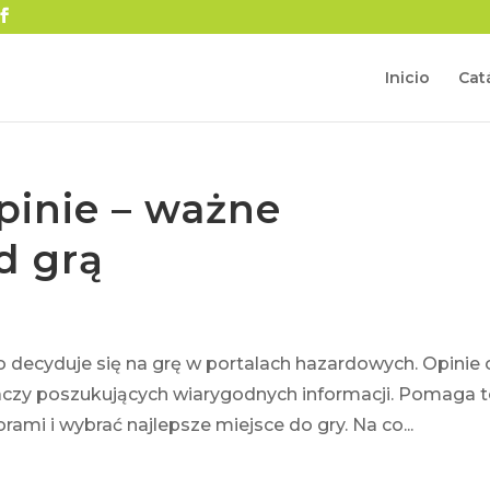
Inicio
Cat
pinie – ważne
d grą
o decyduje się na grę w portalach hazardowych. Opinie 
aczy poszukujących wiarygodnych informacji. Pomaga 
rami i wybrać najlepsze miejsce do gry. Na co...