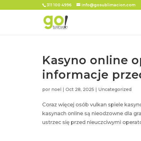
311 100 4996
info@gosublimacion.com
Kasyno online o
informacje prze
por
noel
|
Oct 28, 2025
|
Uncategorized
Coraz więcej osób vulkan spiele kasyn
kasynach online są nieodzowne dla gr
ustrzec się przed nieuczciwymi operato