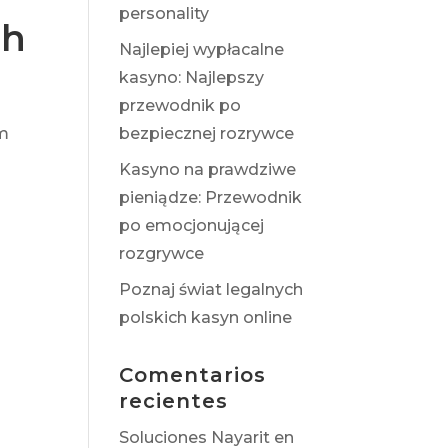
personality
ch
Najlepiej wypłacalne
kasyno: Najlepszy
przewodnik po
om
bezpiecznej rozrywce
Kasyno na prawdziwe
pieniądze: Przewodnik
po emocjonującej
rozgrywce
Poznaj świat legalnych
polskich kasyn online
Comentarios
recientes
Soluciones Nayarit
en