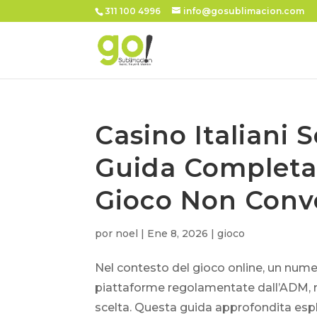
311 100 4996
info@gosublimacion.com
Casino Italiani 
Guida Completa 
Gioco Non Conv
por
noel
|
Ene 8, 2026
|
gioco
Nel contesto del gioco online, un numero
piattaforme regolamentate dall’ADM, r
scelta. Questa guida approfondita esplora