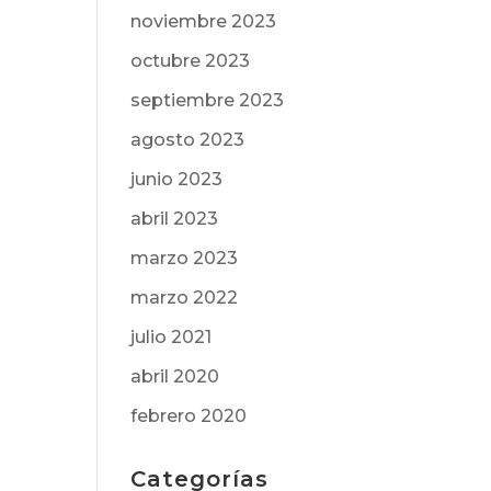
noviembre 2023
octubre 2023
septiembre 2023
agosto 2023
junio 2023
abril 2023
marzo 2023
marzo 2022
julio 2021
abril 2020
febrero 2020
Categorías