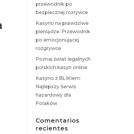
przewodnik po
bezpiecznej rozrywce
a
Kasyno na prawdziwe
pieniądze: Przewodnik
po emocjonującej
rozgrywce
Poznaj świat legalnych
polskich kasyn online
Kasyno z BLIKiem:
Najlepszy Serwis
hazardowy dla
Polaków
Comentarios
recientes