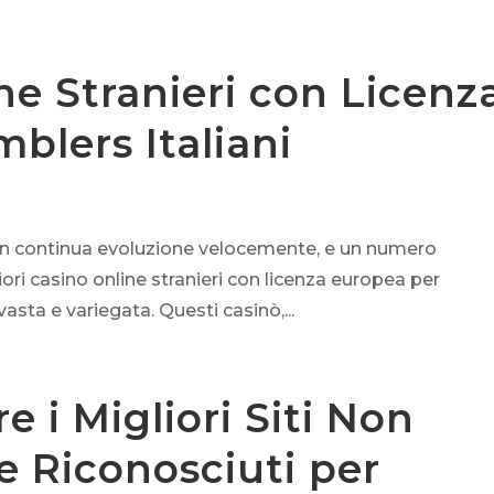
ne Stranieri con Licenz
blers Italiani
 è in continua evoluzione velocemente, e un numero
iori casino online stranieri con licenza europea per
asta e variegata. Questi casinò,...
 i Migliori Siti Non
e Riconosciuti per