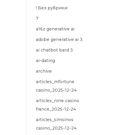
! Без рубрики
7
a16z generative ai
adobe generative ai 3
ai chatbot bard 3
ai-dating
archive
articles_mfortune
casino_2025-12-24
articles_nine casino
france_2025-12-24
articles_simsinos
casino_2025-12-24