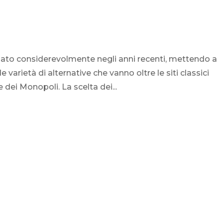
pato considerevolmente negli anni recenti, mettendo a
e varietà di alternative che vanno oltre le siti classici
 dei Monopoli. La scelta dei...