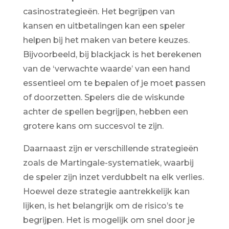
casinostrategieën. Het begrijpen van
kansen en uitbetalingen kan een speler
helpen bij het maken van betere keuzes.
Bijvoorbeeld, bij blackjack is het berekenen
van de ‘verwachte waarde’ van een hand
essentieel om te bepalen of je moet passen
of doorzetten. Spelers die de wiskunde
achter de spellen begrijpen, hebben een
grotere kans om succesvol te zijn.
Daarnaast zijn er verschillende strategieën
zoals de Martingale-systematiek, waarbij
de speler zijn inzet verdubbelt na elk verlies.
Hoewel deze strategie aantrekkelijk kan
lijken, is het belangrijk om de risico’s te
begrijpen. Het is mogelijk om snel door je