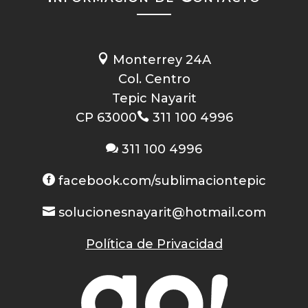

Monterrey 24A
Col. Centro
Tepic Nayarit
CP 63000

311 100 4996

311 100 4996

facebook.com/sublimaciontepic

solucionesnayarit@hotmail.com
Política de Privacidad