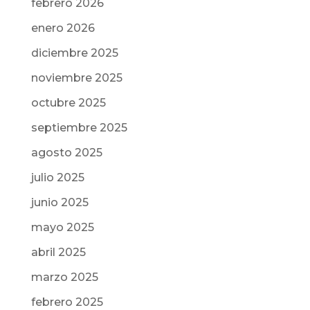
febrero 2026
enero 2026
diciembre 2025
noviembre 2025
octubre 2025
septiembre 2025
agosto 2025
julio 2025
junio 2025
mayo 2025
abril 2025
marzo 2025
febrero 2025