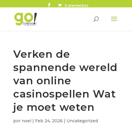
0 elementos
Verken de
spannende wereld
van online
casinospellen Wat
je moet weten
por
noel
|
Feb 24, 2026
|
Uncategorized