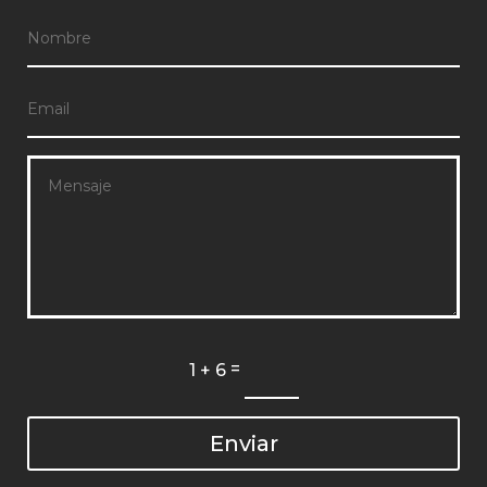
=
1 + 6
Enviar