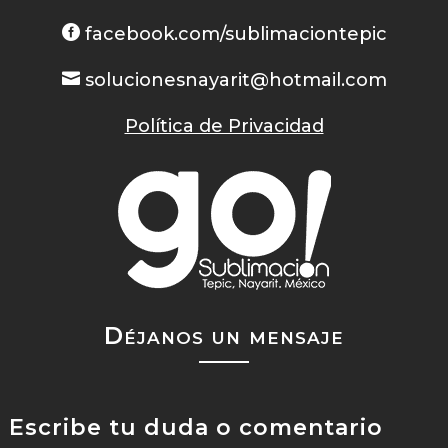

facebook.com/sublimaciontepic

solucionesnayarit@hotmail.com
Política de Privacidad
Déjanos un mensaje
Escribe tu duda o comentario