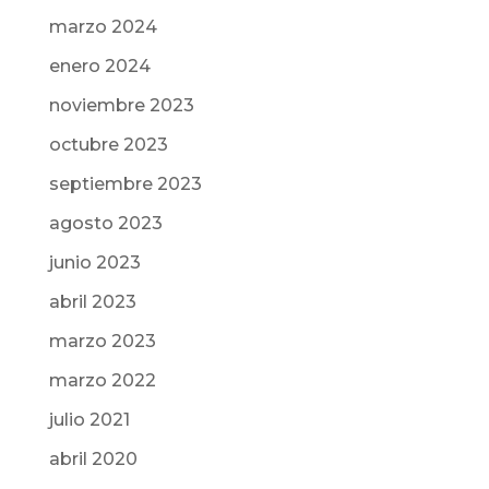
marzo 2024
enero 2024
noviembre 2023
octubre 2023
septiembre 2023
agosto 2023
junio 2023
abril 2023
marzo 2023
marzo 2022
julio 2021
abril 2020