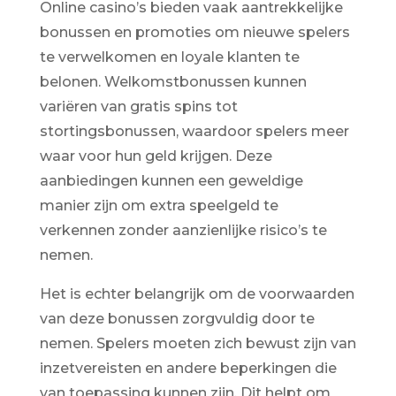
Online casino’s bieden vaak aantrekkelijke
bonussen en promoties om nieuwe spelers
te verwelkomen en loyale klanten te
belonen. Welkomstbonussen kunnen
variëren van gratis spins tot
stortingsbonussen, waardoor spelers meer
waar voor hun geld krijgen. Deze
aanbiedingen kunnen een geweldige
manier zijn om extra speelgeld te
verkennen zonder aanzienlijke risico’s te
nemen.
Het is echter belangrijk om de voorwaarden
van deze bonussen zorgvuldig door te
nemen. Spelers moeten zich bewust zijn van
inzetvereisten en andere beperkingen die
van toepassing kunnen zijn. Dit helpt om