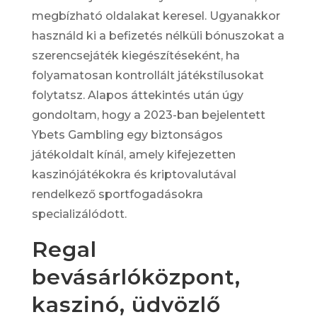
megbízható oldalakat keresel. Ugyanakkor
használd ki a befizetés nélküli bónuszokat a
szerencsejáték kiegészítéseként, ha
folyamatosan kontrollált játékstílusokat
folytatsz. Alapos áttekintés után úgy
gondoltam, hogy a 2023-ban bejelentett
Ybets Gambling egy biztonságos
játékoldalt kínál, amely kifejezetten
kaszinójátékokra és kriptovalutával
rendelkező sportfogadásokra
specializálódott.
Regal
bevásárlóközpont,
kaszinó, üdvözlő