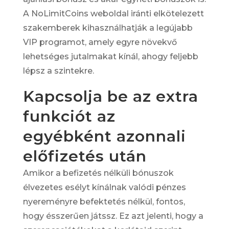
A NoLimitCoins weboldal iránti elkötelezett
szakemberek kihasználhatják a legújabb
VIP programot, amely egyre növekvő
lehetséges jutalmakat kínál, ahogy feljebb
lépsz a szintekre.
Kapcsolja be az extra
funkciót az
egyébként azonnali
előfizetés után
Amikor a befizetés nélküli bónuszok
élvezetes esélyt kínálnak valódi pénzes
nyereményre befektetés nélkül, fontos,
hogy ésszerűen játssz. Ez azt jelenti, hogy a