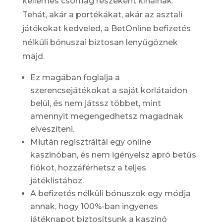
kellemes csomag részeként kínálnak.
Tehát, akár a portékákat, akár az asztali
játékokat kedveled, a BetOnline befizetés
nélküli bónuszai biztosan lenyűgöznek
majd.
Ez magában foglalja a
szerencsejátékokat a saját korlátaidon
belül, és nem játssz többet, mint
amennyit megengedhetsz magadnak
elveszíteni.
Miután regisztráltál egy online
kaszinóban, és nem igényelsz apró betűs
fiókot, hozzáférhetsz a teljes
játéklistához.
A befizetés nélküli bónuszok egy módja
annak, hogy 100%-ban ingyenes
játéknapot biztosítsunk a kaszinó