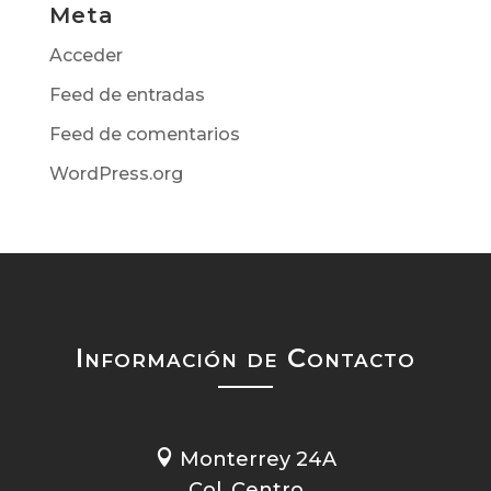
Meta
Acceder
Feed de entradas
Feed de comentarios
WordPress.org
Información de Contacto

Monterrey 24A
Col. Centro