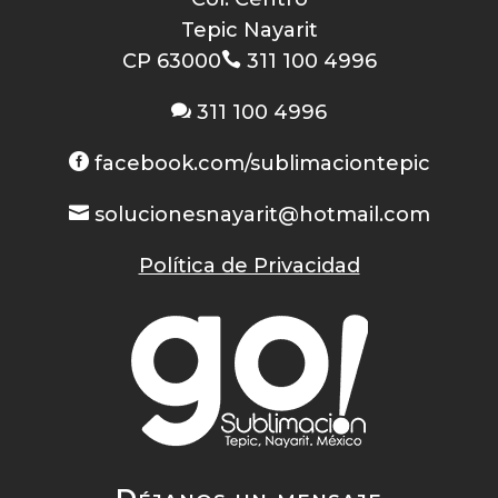
Tepic Nayarit
CP 63000

311 100 4996

311 100 4996

facebook.com/sublimaciontepic

solucionesnayarit@hotmail.com
Política de Privacidad