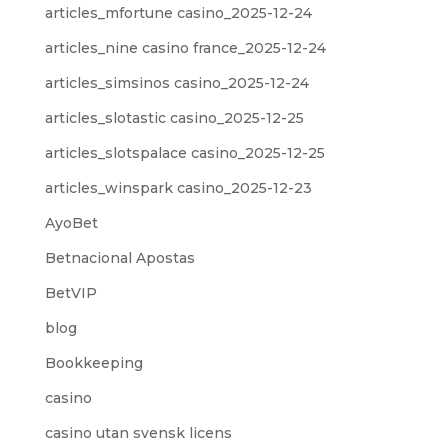
articles_mfortune casino_2025-12-24
articles_nine casino france_2025-12-24
articles_simsinos casino_2025-12-24
articles_slotastic casino_2025-12-25
articles_slotspalace casino_2025-12-25
articles_winspark casino_2025-12-23
AyoBet
Betnacional Apostas
BetVIP
blog
Bookkeeping
casino
casino utan svensk licens