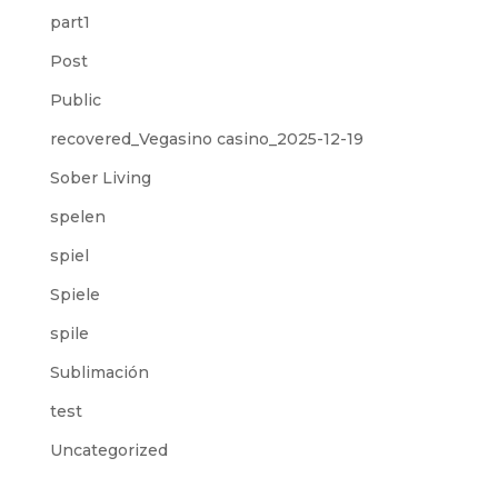
part1
Post
Public
recovered_Vegasino casino_2025-12-19
Sober Living
spelen
spiel
Spiele
spile
Sublimación
test
Uncategorized