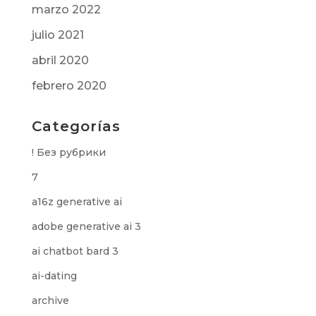
marzo 2022
julio 2021
abril 2020
febrero 2020
Categorías
! Без рубрики
7
a16z generative ai
adobe generative ai 3
ai chatbot bard 3
ai-dating
archive