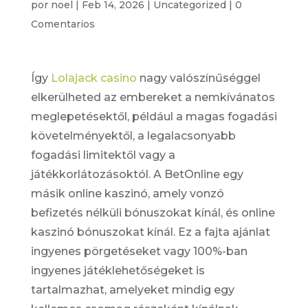
por
noel
|
Feb 14, 2026
|
Uncategorized
|
0
Comentarios
Így
Lolajack casino
nagy valószínűséggel
elkerülheted az embereket a nemkívánatos
meglepetésektől, például a magas fogadási
követelményektől, a legalacsonyabb
fogadási limitektől vagy a
játékkorlátozásoktól. A BetOnline egy
másik online kaszinó, amely vonzó
befizetés nélküli bónuszokat kínál, és online
kaszinó bónuszokat kínál.
Ez a fajta ajánlat
ingyenes pörgetéseket vagy 100%-ban
ingyenes játéklehetőségeket is
tartalmazhat, amelyeket mindig egy