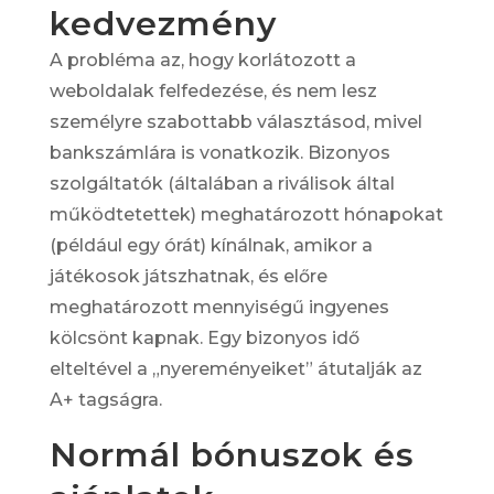
kedvezmény
A probléma az, hogy korlátozott a
weboldalak felfedezése, és nem lesz
személyre szabottabb választásod, mivel
bankszámlára is vonatkozik. Bizonyos
szolgáltatók (általában a riválisok által
működtetettek) meghatározott hónapokat
(például egy órát) kínálnak, amikor a
játékosok játszhatnak, és előre
meghatározott mennyiségű ingyenes
kölcsönt kapnak. Egy bizonyos idő
elteltével a „nyereményeiket” átutalják az
A+ tagságra.
Normál bónuszok és