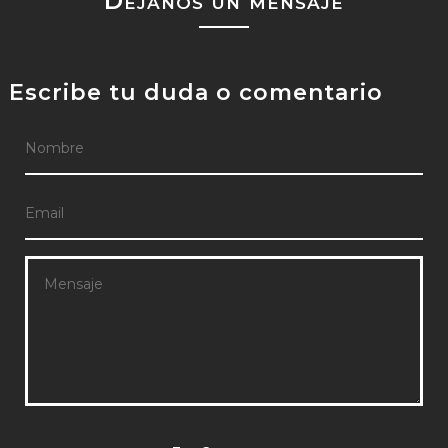
Déjanos un mensaje
Escribe tu duda o comentario