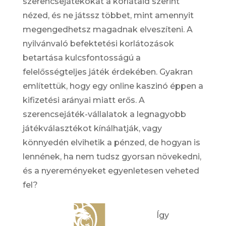
szerencsejátékokat a korlátaid szerint
nézed, és ne játssz többet, mint amennyit
megengedhetsz magadnak elveszíteni. A
nyilvánvaló befektetési korlátozások
betartása kulcsfontosságú a
felelősségteljes játék érdekében. Gyakran
említettük, hogy egy online kaszinó éppen a
kifizetési arányai miatt erős. A
szerencsejáték-vállalatok a legnagyobb
játékválasztékot kínálhatják, vagy
könnyedén elvihetik a pénzed, de hogyan is
lennének, ha nem tudsz gyorsan növekedni,
és a nyereményeket egyenletesen veheted
fel?
Így