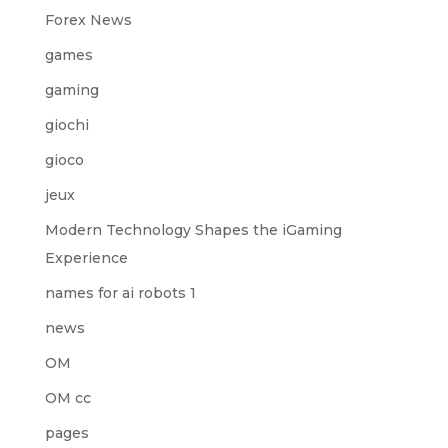
Forex News
games
gaming
giochi
gioco
jeux
Modern Technology Shapes the iGaming
Experience
names for ai robots 1
news
OM
OM cc
pages