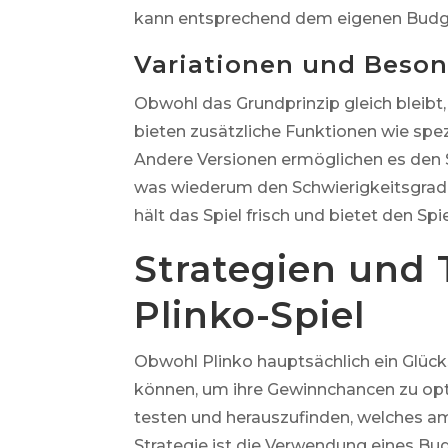
kann entsprechend dem eigenen Budg
Variationen und Beson
Obwohl das Grundprinzip gleich bleibt, 
bieten zusätzliche Funktionen wie spe
Andere Versionen ermöglichen es den S
was wiederum den Schwierigkeitsgrad u
hält das Spiel frisch und bietet den S
Strategien und T
Plinko-Spiel
Obwohl Plinko hauptsächlich ein Glückss
können, um ihre Gewinnchancen zu optim
testen und herauszufinden, welches am
Strategie ist die Verwendung eines Bud