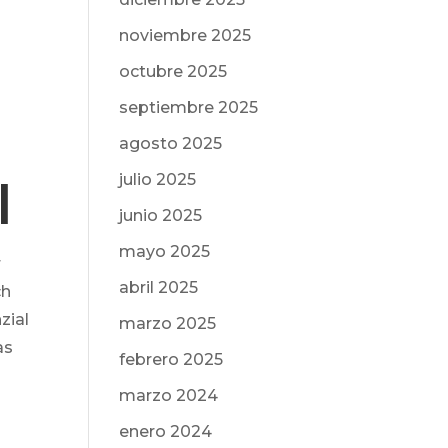
noviembre 2025
octubre 2025
septiembre 2025
agosto 2025
julio 2025
l
junio 2025
mayo 2025
r
abril 2025
ch
zial
marzo 2025
as
febrero 2025
marzo 2024
enero 2024