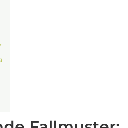
on
ng
nde Fallmuster: