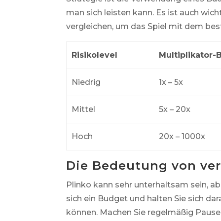
man sich leisten kann. Es ist auch wic
vergleichen, um das Spiel mit dem bes
Risikolevel
Multiplikator-
Niedrig
1x – 5x
Mittel
5x – 20x
Hoch
20x – 1000x
Die Bedeutung von ve
Plinko kann sehr unterhaltsam sein, abe
sich ein Budget und halten Sie sich dara
können. Machen Sie regelmäßig Pausen