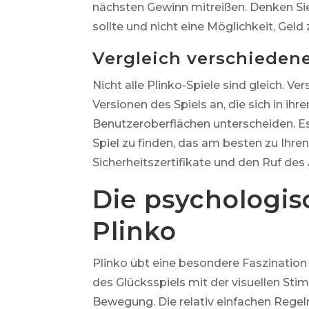
nächsten Gewinn mitreißen. Denken Si
sollte und nicht eine Möglichkeit, Geld
Vergleich verschiedene
Nicht alle Plinko-Spiele sind gleich. V
Versionen des Spiels an, die sich in i
Benutzeroberflächen unterscheiden. Es 
Spiel zu finden, das am besten zu Ihre
Sicherheitszertifikate und den Ruf des A
Die psychologis
Plinko
Plinko übt eine besondere Faszination 
des Glücksspiels mit der visuellen Sti
Bewegung. Die relativ einfachen Regel