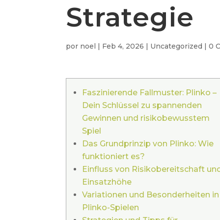
Strategie
por
noel
|
Feb 4, 2026
|
Uncategorized
|
0 
Faszinierende Fallmuster: Plinko –
Dein Schlüssel zu spannenden
Gewinnen und risikobewusstem
Spiel
Das Grundprinzip von Plinko: Wie
funktioniert es?
Einfluss von Risikobereitschaft un
Einsatzhöhe
Variationen und Besonderheiten in
Plinko-Spielen