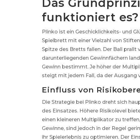
Das Grundprinzi
funktioniert es?
Plinko ist ein Geschicklichkeits- und G
Spielbrett mit einer Vielzahl von Stifte
Spitze des Bretts fallen. Der Ball prallt 
darunterliegenden Gewinnfächern lande
Gewinn bestimmt. Je höher der Multipl
steigt mit jedem Fall, da der Ausgang v
Einfluss von Risikober
Die Strategie bei Plinko dreht sich ha
des Einsatzes. Höhere Risikolevel biet
einen kleineren Multiplikator zu treffen
Gewinne, sind jedoch in der Regel geri
ihr Spielerlebnis zu optimieren. Der Ein