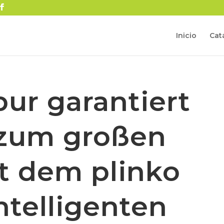
Inicio
Cat
pur garantiert
zum großen
t dem plinko
ntelligenten