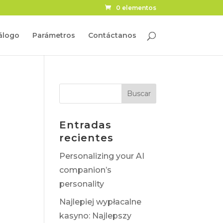
0 elementos
álogo
Parámetros
Contáctanos
Entradas
recientes
Personalizing your AI
companion’s
personality
Najlepiej wypłacalne
kasyno: Najlepszy