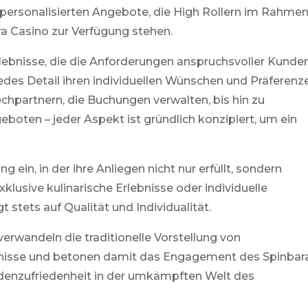
e personalisierten Angebote, die High Rollern im Rahme
 Casino zur Verfügung stehen.
lebnisse, die die Anforderungen anspruchsvoller Kunde
jedes Detail ihren individuellen Wünschen und Präferenz
echpartnern, die Buchungen verwalten, bis hin zu
oten – jeder Aspekt ist gründlich konzipiert, um ein
 ein, in der ihre Anliegen nicht nur erfüllt, sondern
lusive kulinarische Erlebnisse oder individuelle
 stets auf Qualität und Individualität.
verwandeln die traditionelle Vorstellung von
nisse und betonen damit das Engagement des Spinbar
denzufriedenheit in der umkämpften Welt des