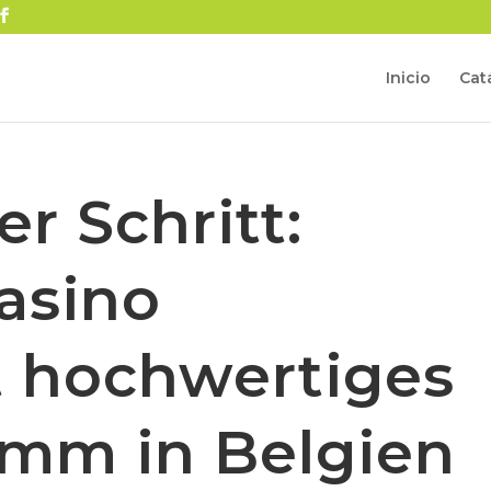
Inicio
Cat
er Schritt:
asino
t hochwertiges
amm in Belgien