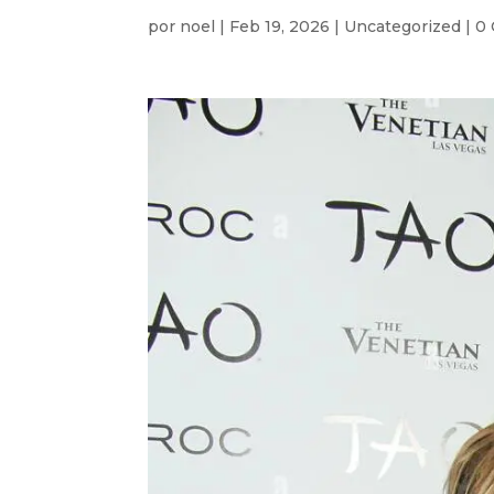
por
noel
|
Feb 19, 2026
|
Uncategorized
|
0 