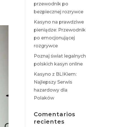
przewodnik po
bezpiecznej rozrywce
Kasyno na prawdziwe
pieniądze: Przewodnik
po emocjonującej
rozgrywce
Poznaj świat legalnych
polskich kasyn online
Kasyno z BLIKiem:
Najlepszy Serwis
hazardowy dla
Polaków
Comentarios
recientes