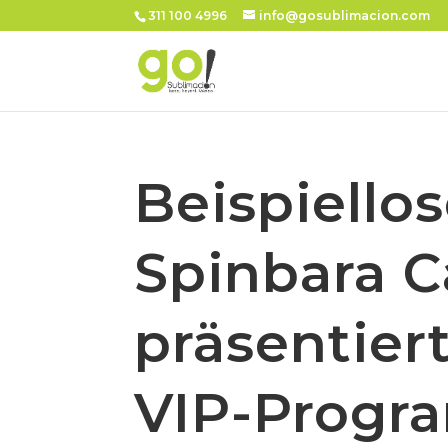
311 100 4996
info@gosublimacion.com
Beispiellos
Spinbara C
präsentier
VIP-Progr