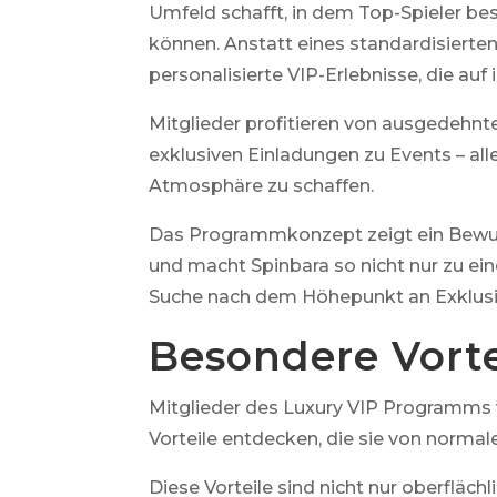
Umfeld schafft, in dem Top-Spieler be
können. Anstatt eines standardisierte
personalisierte VIP-Erlebnisse, die auf 
Mitglieder profitieren von ausgedehn
exklusiven Einladungen zu Events – al
Atmosphäre zu schaffen.
Das Programmkonzept zeigt ein Bewuss
und macht Spinbara so nicht nur zu eine
Suche nach dem Höhepunkt an Exklusiv
Besondere Vorte
Mitglieder des Luxury VIP Programms v
Vorteile entdecken, die sie von normal
Diese Vorteile sind nicht nur oberfläch