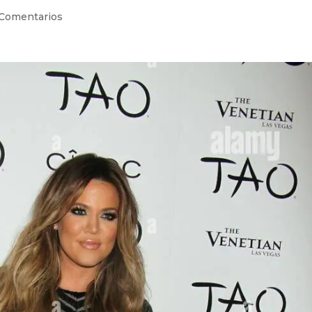
Comentarios