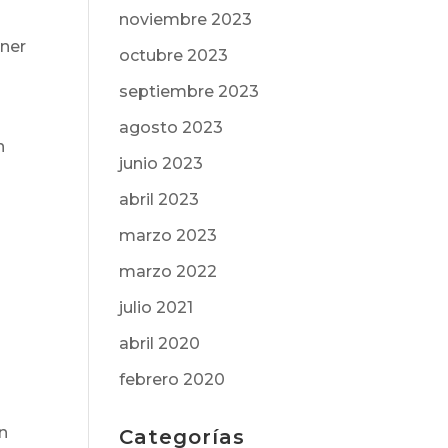
noviembre 2023
rner
octubre 2023
septiembre 2023
agosto 2023
n
junio 2023
abril 2023
marzo 2023
marzo 2022
julio 2021
abril 2020
febrero 2020
en
Categorías