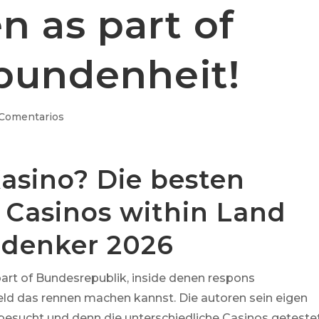
n as part of
bundenheit!
Comentarios
Kasino? Die besten
 Casinos within Land
 denker 2026
part of Bundesrepublik, inside denen respons
eld das rennen machen kannst. Die autoren sein eigen
esucht und denn die unterschiedliche Casinos getestet