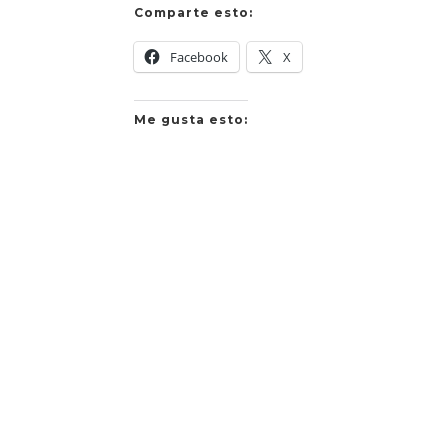
Comparte esto:
Facebook
X
Me gusta esto: