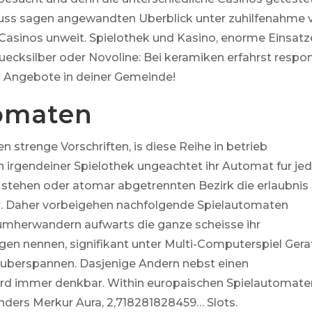
muss sagen angewandten Uberblick unter zuhilfenahme 
s Casinos unweit. Spielothek und Kasino, enorme Einsatz
Quecksilber oder Novoline: Bei keramiken erfahrst respo
l Angebote in deiner Gemeinde!
tomaten
 strenge Vorschriften, is diese Reihe in betrieb
n irgendeiner Spielothek ungeachtet ihr Automat fur je
 stehen oder atomar abgetrennten Bezirk die erlaubnis
?ur. Daher vorbeigehen nachfolgende Spielautomaten
 umherwandern aufwarts die ganze scheisse ihr
gen nennen, signifikant unter Multi-Computerspiel Gera
 uberspannen. Dasjenige Andern nebst einen
ird immer denkbar. Within europaischen Spielautomate
nders Merkur Aura, 2,718281828459… Slots.