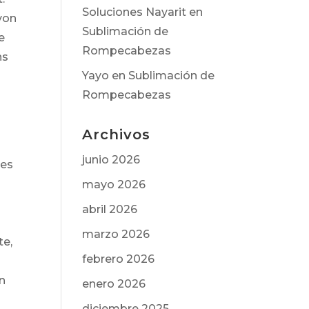
Soluciones Nayarit
en
von
Sublimación de
e
Rompecabezas
ns
Yayo
en
Sublimación de
Rompecabezas
Archivos
junio 2026
des
mayo 2026
abril 2026
marzo 2026
te,
febrero 2026
n
enero 2026
diciembre 2025