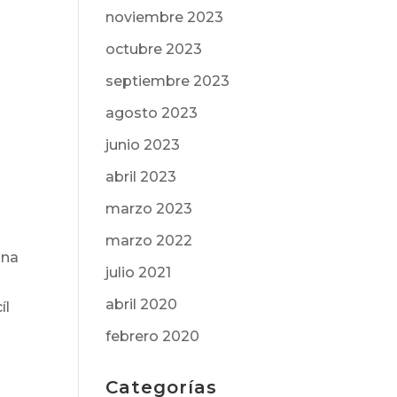
noviembre 2023
octubre 2023
septiembre 2023
agosto 2023
junio 2023
abril 2023
marzo 2023
marzo 2022
 na
julio 2021
abril 2020
íl
febrero 2020
Categorías