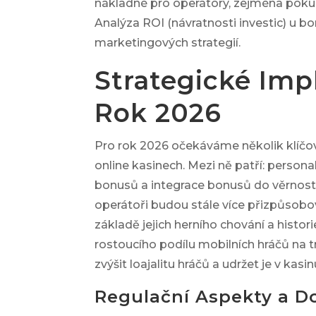
nákladné pro operátory, zejména poku
Analýza ROI (návratnosti investic) u b
marketingových strategií.
Strategické Imp
Rok 2026
Pro rok 2026 očekáváme několik klíčo
online kasinech. Mezi ně patří: perso
bonusů a integrace bonusů do věrnos
operátoři budou stále více přizpůsobo
základě jejich herního chování a hist
rostoucího podílu mobilních hráčů na 
zvýšit loajalitu hráčů a udržet je v kas
Regulační Aspekty a D