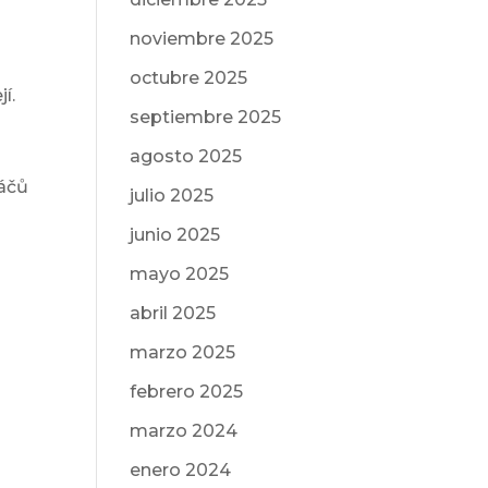
noviembre 2025
octubre 2025
í.
septiembre 2025
agosto 2025
ráčů
julio 2025
junio 2025
mayo 2025
abril 2025
marzo 2025
febrero 2025
marzo 2024
enero 2024