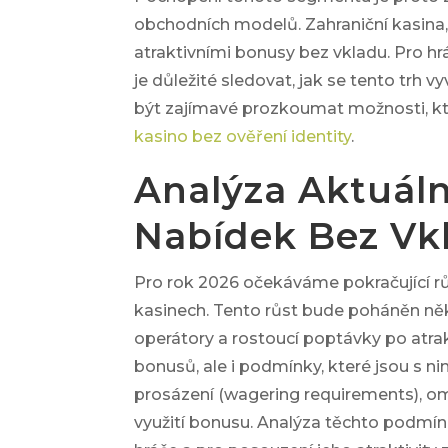
obchodních modelů. Zahraniční kasina,
atraktivními bonusy bez vkladu. Pro hr
je důležité sledovat, jak se tento trh vyv
být zajímavé prozkoumat možnosti, kter
kasino bez ověření identity
.
Analýza Aktuál
Nabídek Bez Vk
Pro rok 2026 očekáváme pokračující r
kasinech. Tento růst bude poháněn něk
operátory a rostoucí poptávky po atrak
bonusů, ale i podmínky, které jsou s n
prosázení (wagering requirements), ome
využití bonusu. Analýza těchto podmí