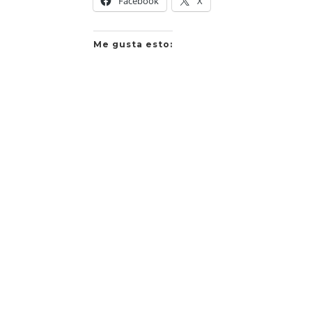
Facebook
X
Me gusta esto: