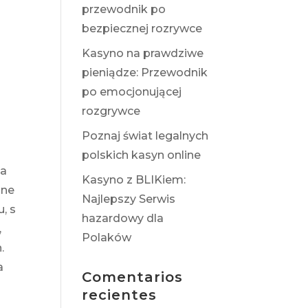
przewodnik po
bezpiecznej rozrywce
Kasyno na prawdziwe
pieniądze: Przewodnik
po emocjonującej
rozgrywce
Poznaj świat legalnych
polskich kasyn online
 a
Kasyno z BLIKiem:
ine
Najlepszy Serwis
, s
hazardowy dla
,
Polaków
.
a
Comentarios
recientes