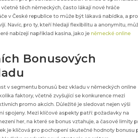
 včetně těch německých, často lákají nové hráče
áče v České republice to může být lákavá nabídka, a pr
íjí. Navíc, pro ty, kteří hledají flexibilitu a anonymitu, mů
é nabízejí například kasina, jako je
německé online
ních Bonusových
ladu
ůst v segmentu bonusů bez vkladu v německých online
olika faktory, včetně zvyšující se konkurence mezi
tivních promo akcích. Důležité je sledovat nejen výši
imi spojeny. Mezi klíčové aspekty patří: požadavky na
zení her, na které se bonus vztahuje, a časové limity p
nek je klíčová pro pochopení skutečné hodnoty bonusu 