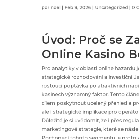
por
noel
|
Feb 8, 2026
|
Uncategorized
|
0 
Úvod: Proč se 
Online Kasino 
Pro analytiky v oblasti online hazardu
strategické rozhodování a investiční ú
rostoucí poptávka po atraktivních nab
kasinech významný faktor. Tento člán
cílem poskytnout ucelený přehled a p
ale i strategické implikace pro operát
Důležité je si uvědomit, že i přes regu
marketingové strategie, které se násled
Pochopení tohoto segmentu je proto z