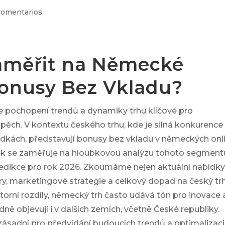
Comentarios
Zaměřit na Německé
Bonusy Bez Vkladu?
 je pochopení trendů a dynamiky trhu klíčové pro
spěch. V kontextu českého trhu, kde je silná konkurence
ídkách, představují bonusy bez vkladu v německých onl
ek se zaměřuje na hloubkovou analýzu tohoto segmentu
redikce pro rok 2026. Zkoumáme nejen aktuální nabídky
ory, marketingové strategie a celkový dopad na český trh
latorní rozdíly, německý trh často udává tón pro inovace 
ně objevují i v dalších zemích, včetně České republiky.
ásadní pro předvídání budoucích trendů a optimalizaci