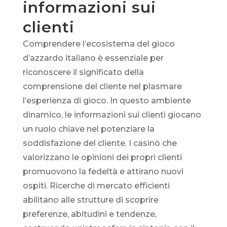
informazioni sui
clienti
Comprendere l’ecosistema del gioco
d’azzardo italiano è essenziale per
riconoscere il significato della
comprensione del cliente nel plasmare
l’esperienza di gioco. In questo ambiente
dinamico, le informazioni sui clienti giocano
un ruolo chiave nel potenziare la
soddisfazione del cliente. I casinò che
valorizzano le opinioni dei propri clienti
promuovono la fedeltà e attirano nuovi
ospiti. Ricerche di mercato efficienti
abilitano alle strutture di scoprire
preferenze, abitudini e tendenze,