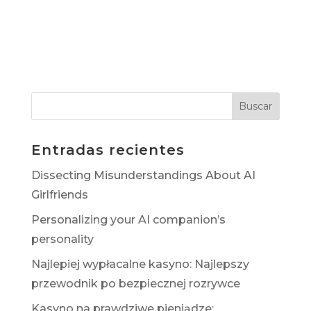
Entradas recientes
Dissecting Misunderstandings About AI
Girlfriends
Personalizing your AI companion’s
personality
Najlepiej wypłacalne kasyno: Najlepszy
przewodnik po bezpiecznej rozrywce
Kasyno na prawdziwe pieniądze: