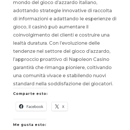
mondo del gioco d’azzardo italiano,
adottando strategie innovative di raccolta
di informazioni e adattando le esperienze di
gioco, il casinò può aumentare il
coinvolgimento dei clienti e costruire una
lealtà duratura. Con l’evoluzione delle
tendenze nel settore del gioco d’azzardo,
l’approccio proattivo di Napoleon Casino
garantirà che rimanga pioniere, coltivando
una comunità vivace e stabilendo nuovi
standard nella soddisfazione dei giocatori.
Comparte esto:
Facebook
X
Me gusta esto: