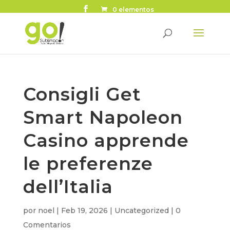
0 elementos
Consigli Get
Smart Napoleon
Casino apprende
le preferenze
dell’Italia
por
noel
|
Feb 19, 2026
|
Uncategorized
|
0
Comentarios