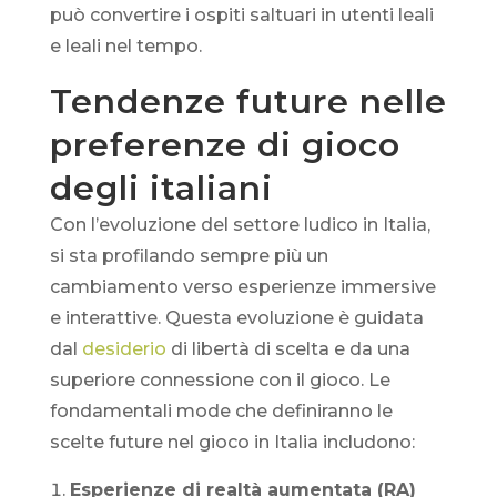
può convertire i ospiti saltuari in utenti leali
e leali nel tempo.
Tendenze future nelle
preferenze di gioco
degli italiani
Con l’evoluzione del settore ludico in Italia,
si sta profilando sempre più un
cambiamento verso esperienze immersive
e interattive. Questa evoluzione è guidata
dal
desiderio
di libertà di scelta e da una
superiore connessione con il gioco. Le
fondamentali mode che definiranno le
scelte future nel gioco in Italia includono:
Esperienze di realtà aumentata (RA)