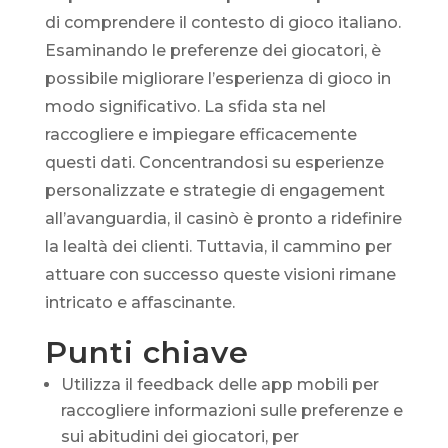
di comprendere il contesto di gioco italiano.
Esaminando le preferenze dei giocatori, è
possibile migliorare l’esperienza di gioco in
modo significativo. La sfida sta nel
raccogliere e impiegare efficacemente
questi dati. Concentrandosi su esperienze
personalizzate e strategie di engagement
all’avanguardia, il casinò è pronto a ridefinire
la lealtà dei clienti. Tuttavia, il cammino per
attuare con successo queste visioni rimane
intricato e affascinante.
Punti chiave
Utilizza il feedback delle app mobili per
raccogliere informazioni sulle preferenze e
sui abitudini dei giocatori, per