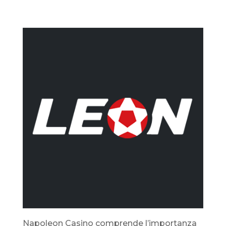
Napoleon Casino comprende l’importanza