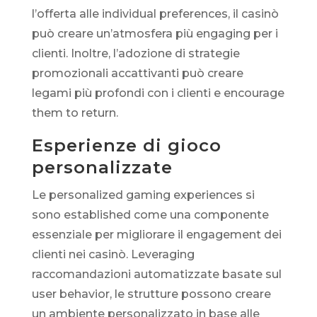
l’offerta alle individual preferences, il casinò
può creare un’atmosfera più engaging per i
clienti. Inoltre, l’adozione di strategie
promozionali accattivanti può creare
legami più profondi con i clienti e encourage
them to return.
Esperienze di gioco
personalizzate
Le personalized gaming experiences si
sono established come una componente
essenziale per migliorare il engagement dei
clienti nei casinò. Leveraging
raccomandazioni automatizzate basate sul
user behavior, le strutture possono creare
un ambiente personalizzato in base alle