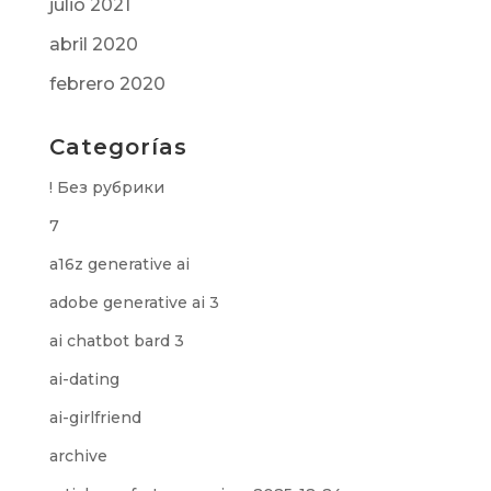
julio 2021
abril 2020
febrero 2020
Categorías
! Без рубрики
7
a16z generative ai
adobe generative ai 3
ai chatbot bard 3
ai-dating
ai-girlfriend
archive