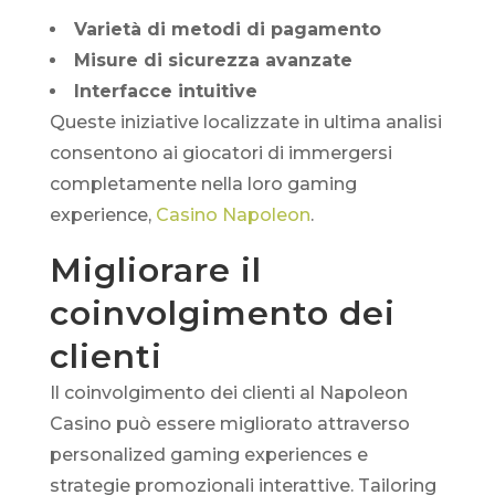
Varietà di metodi di pagamento
Misure di sicurezza avanzate
Interfacce intuitive
Queste iniziative localizzate in ultima analisi
consentono ai giocatori di immergersi
completamente nella loro gaming
experience,
Casino Napoleon
.
Migliorare il
coinvolgimento dei
clienti
Il coinvolgimento dei clienti al Napoleon
Casino può essere migliorato attraverso
personalized gaming experiences e
strategie promozionali interattive. Tailoring