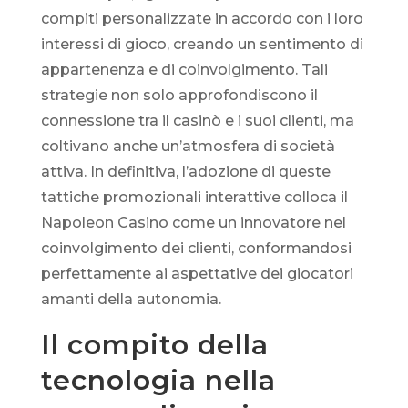
compiti personalizzate in accordo con i loro
interessi di gioco, creando un sentimento di
appartenenza e di coinvolgimento. Tali
strategie non solo approfondiscono il
connessione tra il casinò e i suoi clienti, ma
coltivano anche un’atmosfera di società
attiva. In definitiva, l’adozione di queste
tattiche promozionali interattive colloca il
Napoleon Casino come un innovatore nel
coinvolgimento dei clienti, conformandosi
perfettamente ai aspettative dei giocatori
amanti della autonomia.
Il compito della
tecnologia nella