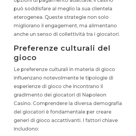
opzioni di pagamento adattate, il casinò
può soddisfare al meglio la sua clientela
eterogenea. Queste strategie non solo
migliorano il engagement, ma alimentano
anche un senso di collettività tra i giocatori.
Preferenze culturali del
gioco
Le preferenze culturali in materia di gioco
influenzano notevolmente le tipologie di
esperienze di gioco che incontrano il
gradimento dei giocatori di Napoleon
Casino. Comprendere la diversa demografia
dei giocatori è fondamentale per creare
generi di gioco accattivanti. I fattori chiave
includono: