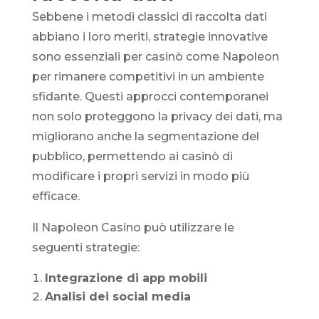
Sebbene i metodi classici di raccolta dati
abbiano i loro meriti, strategie innovative
sono essenziali per casinò come Napoleon
per rimanere competitivi in un ambiente
sfidante. Questi approcci contemporanei
non solo proteggono la privacy dei dati, ma
migliorano anche la segmentazione del
pubblico, permettendo ai casinò di
modificare i propri servizi in modo più
efficace.
Il Napoleon Casino può utilizzare le
seguenti strategie:
Integrazione di app mobili
Analisi dei social media