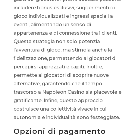
includere bonus esclusivi, suggerimenti di
gioco individualizzati e ingressi speciali a
eventi, alimentando un senso di
appartenenza e di connessione tra i clienti.
Questa strategia non solo potenzia
l’avventura di gioco, ma stimola anche la
fidelizzazione, permettendo ai giocatori di
percepirsi apprezzati e capiti. Inoltre,
permette ai giocatori di scoprire nuove
alternative, garantendo che il tempo
trascorso a Napoleon Casino sia piacevole e
gratificante. Infine, questo approccio
costruisce una collettività vivace in cui
autonomia e individualità sono festeggiate.
Opzioni di pagamento