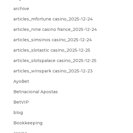
archive
articles_mfortune casino_2025-12-24
articles_nine casino france_2025-12-24
articles_simsinos casino_2025-12-24
articles_slotastic casino_2025-12-25
articles_slotspalace casino_2025-12-25
articles_winspark casino_2025-12-23
AyoBet
Betnacional Apostas
BetVIP
blog
Bookkeeping