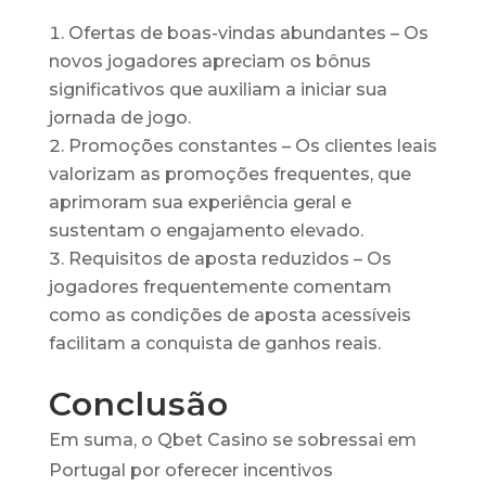
Ofertas de boas-vindas abundantes – Os
novos jogadores apreciam os bônus
significativos que auxiliam a iniciar sua
jornada de jogo.
Promoções constantes – Os clientes leais
valorizam as promoções frequentes, que
aprimoram sua experiência geral e
sustentam o engajamento elevado.
Requisitos de aposta reduzidos – Os
jogadores frequentemente comentam
como as condições de aposta acessíveis
facilitam a conquista de ganhos reais.
Conclusão
Em suma, o Qbet Casino se sobressai em
Portugal por oferecer incentivos