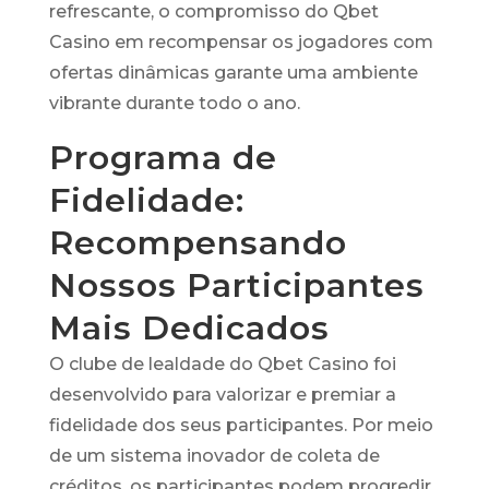
refrescante, o compromisso do Qbet
Casino em recompensar os jogadores com
ofertas dinâmicas garante uma ambiente
vibrante durante todo o ano.
Programa de
Fidelidade:
Recompensando
Nossos Participantes
Mais Dedicados
O clube de lealdade do Qbet Casino foi
desenvolvido para valorizar e premiar a
fidelidade dos seus participantes. Por meio
de um sistema inovador de coleta de
créditos, os participantes podem progredir