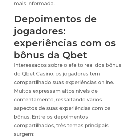
mais informada.
Depoimentos de
jogadores:
experiências com os
bônus da Qbet
Interessados sobre o efeito real dos bônus
do Qbet Casino, os jogadores têm
compartilhado suas experiências online.
Muitos expressam altos níveis de
contentamento, ressaltando vários
aspectos de suas experiências com os
bônus. Entre os depoimentos
compartilhados, três temas principais
surgem: