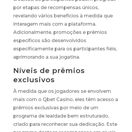
por etapas de recompensas únicos,
revelando vários benefícios à medida que
interagem mais com a plataforma.
Adicionalmente, promoções e prêmios
específicos são desenvolvidos
especificamente para os participantes fiéis,
aprimorando a sua jogatina.
Níveis de prêmios
exclusivos
À medida que os jogadores se envolvem
mais com o Qbet Casino, eles têm acesso a
prêmios exclusivas por meio de um
programa de lealdade bem estruturado,
criado para reconhecer sua dedicação. Este