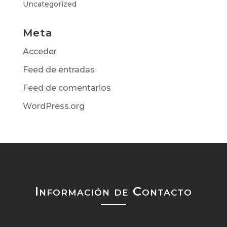
Uncategorized
Meta
Acceder
Feed de entradas
Feed de comentarios
WordPress.org
Información de Contacto