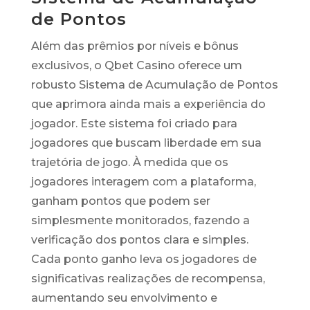
de Pontos
Além das prêmios por níveis e bônus
exclusivos, o Qbet Casino oferece um
robusto Sistema de Acumulação de Pontos
que aprimora ainda mais a experiência do
jogador. Este sistema foi criado para
jogadores que buscam liberdade em sua
trajetória de jogo. À medida que os
jogadores interagem com a plataforma,
ganham pontos que podem ser
simplesmente monitorados, fazendo a
verificação dos pontos clara e simples.
Cada ponto ganho leva os jogadores de
significativas realizações de recompensa,
aumentando seu envolvimento e