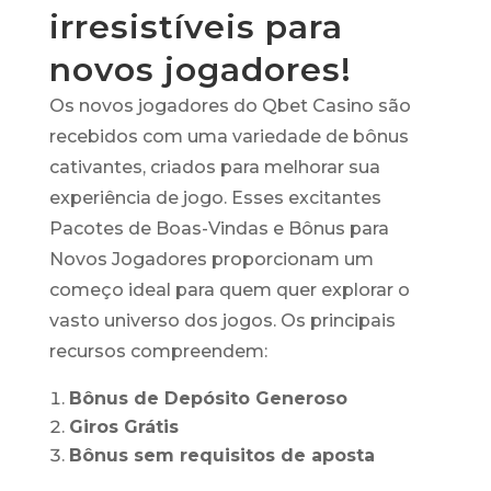
irresistíveis para
novos jogadores!
Os novos jogadores do Qbet Casino são
recebidos com uma variedade de bônus
cativantes, criados para melhorar sua
experiência de jogo. Esses excitantes
Pacotes de Boas-Vindas e Bônus para
Novos Jogadores proporcionam um
começo ideal para quem quer explorar o
vasto universo dos jogos. Os principais
recursos compreendem:
Bônus de Depósito Generoso
Giros Grátis
Bônus sem requisitos de aposta