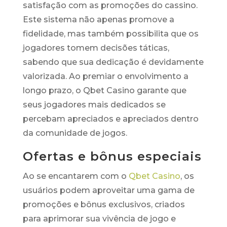
satisfação com as promoções do cassino.
Este sistema não apenas promove a
fidelidade, mas também possibilita que os
jogadores tomem decisões táticas,
sabendo que sua dedicação é devidamente
valorizada. Ao premiar o envolvimento a
longo prazo, o Qbet Casino garante que
seus jogadores mais dedicados se
percebam apreciados e apreciados dentro
da comunidade de jogos.
Ofertas e bônus especiais
Ao se encantarem com o
Qbet Casino
, os
usuários podem aproveitar uma gama de
promoções e bônus exclusivos, criados
para aprimorar sua vivência de jogo e