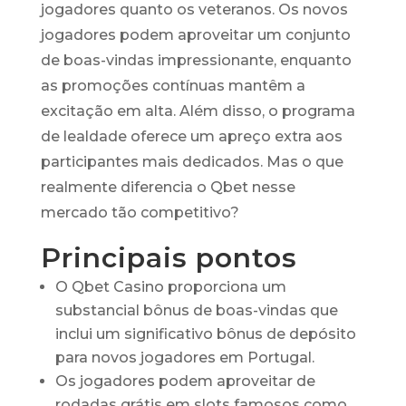
jogadores quanto os veteranos. Os novos
jogadores podem aproveitar um conjunto
de boas-vindas impressionante, enquanto
as promoções contínuas mantêm a
excitação em alta. Além disso, o programa
de lealdade oferece um apreço extra aos
participantes mais dedicados. Mas o que
realmente diferencia o Qbet nesse
mercado tão competitivo?
Principais pontos
O Qbet Casino proporciona um
substancial bônus de boas-vindas que
inclui um significativo bônus de depósito
para novos jogadores em Portugal.
Os jogadores podem aproveitar de
rodadas grátis em slots famosos como