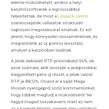
eleinte működhetett, amikor a helyi
kaszinószoftverek a legrosszabbul
teljesítettek, de most a
Lolajack casino
szerencsejáték-vállalatok strukturált
naplózási megoldásokat kínálnak. Ez azt
jelenti, hogy könnyedén visszamehetnek, és
megnézhetik az új, pontos leosztást,
amelyet a kaszinóban találnak.
A játék deklarált RTP-je körülbelül 94%, de
azok számára, akik levonják a jackpotokkal
kiegyenlített pénz új részét, a játék valódi
RTP-je 88,12%. Olvasd el a saját Mega
Moolah nyerőgépről szóló kommentünket,
hogy többet megtudj a működéséről. Ne
hagyd magad összekeverni, mert ez nem
az a konkrét feladat, aminek Alex valójában