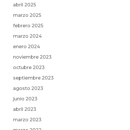
abril 2025
marzo 2025
febrero 2025
marzo 2024
enero 2024
noviembre 2023
octubre 2023
septiembre 2023
agosto 2023
junio 2023
abril 2023
marzo 2023