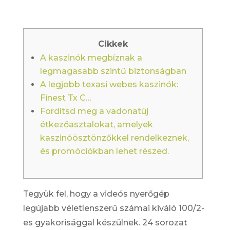
Cikkek
A kaszinók megbíznak a
legmagasabb szintű biztonságban
A legjobb texasi webes kaszinók:
Finest Tx C…
Fordítsd meg a vadonatúj
étkezőasztalokat, amelyek
kaszinóösztönzőkkel rendelkeznek,
és promóciókban lehet részed.
Tegyük fel, hogy a videós nyerőgép
legújabb véletlenszerű számai kiváló 100/2-
es gyakorisággal készülnek. 24 sorozat