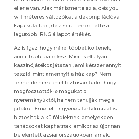
ellene van. Alex már ismerte az a, c és you
will méteres változókat a dekompilációval
kapcsolatban, de a srác nem értette a
legutóbbi RNG állapot értékét.
Az is igaz, hogy minél többet költenek,
annál több áram lesz. Miért kell olyan
kaszinójátékot játszani, ami kétszer annyit
tesz ki, mint amennyit a ház kap? Nem
tenné, de nem lehet biztosan tudni, hogy
megfosztották-e magukat a
nyereményüktől, ha nem tanulják meg a
játékot. Emellett ingyenes tartalmakat is
biztosítok a külföldieknek, amelyekben
tanácsokat kaphatnak, amikor az újonnan
bejelentett ázsiai országokban járnak.