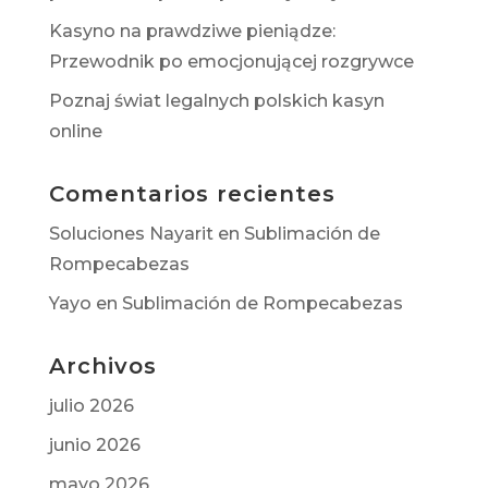
Kasyno na prawdziwe pieniądze:
Przewodnik po emocjonującej rozgrywce
Poznaj świat legalnych polskich kasyn
online
Comentarios recientes
Soluciones Nayarit
en
Sublimación de
Rompecabezas
Yayo
en
Sublimación de Rompecabezas
Archivos
julio 2026
junio 2026
mayo 2026