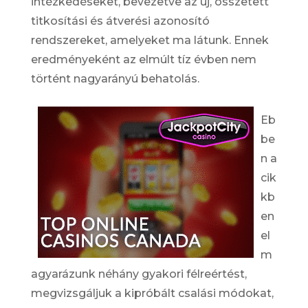
intézkedéseket, bevezetve az új, összetett
titkosítási és átverési azonosító
rendszereket, amelyeket ma látunk. Ennek
eredményeként az elmúlt tíz évben nem
történt nagyarányú behatolás.
Eb
be
n a
cik
kb
en
el
m
agyarázunk néhány gyakori félreértést,
megvizsgáljuk a kipróbált csalási módokat,