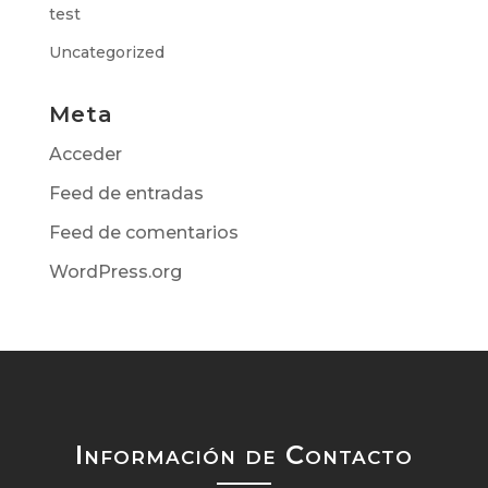
test
Uncategorized
Meta
Acceder
Feed de entradas
Feed de comentarios
WordPress.org
Información de Contacto