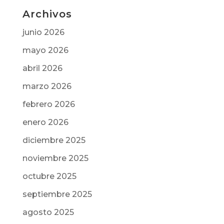
Archivos
junio 2026
mayo 2026
abril 2026
marzo 2026
febrero 2026
enero 2026
diciembre 2025
noviembre 2025
octubre 2025
septiembre 2025
agosto 2025