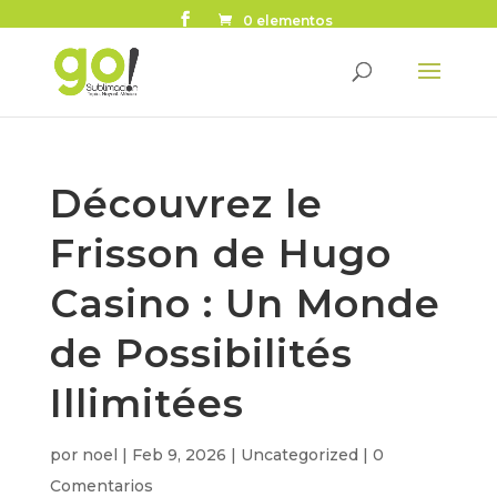
0 elementos
Découvrez le
Frisson de Hugo
Casino : Un Monde
de Possibilités
Illimitées
por
noel
|
Feb 9, 2026
|
Uncategorized
|
0
Comentarios