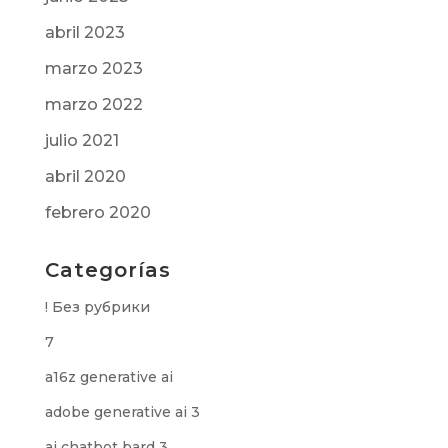
abril 2023
marzo 2023
marzo 2022
julio 2021
abril 2020
febrero 2020
Categorías
! Без рубрики
7
a16z generative ai
adobe generative ai 3
ai chatbot bard 3