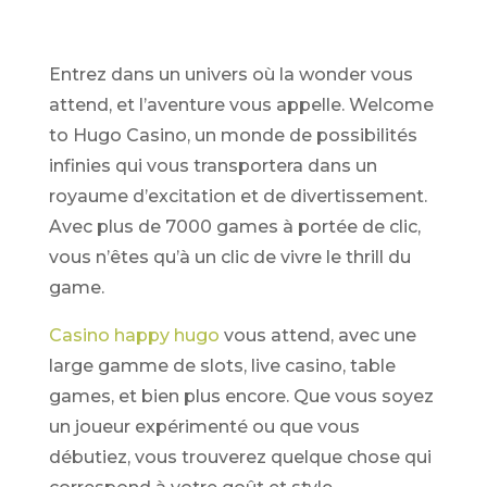
Entrez dans un univers où la wonder vous
attend, et l’aventure vous appelle. Welcome
to Hugo Casino, un monde de possibilités
infinies qui vous transportera dans un
royaume d’excitation et de divertissement.
Avec plus de 7000 games à portée de clic,
vous n’êtes qu’à un clic de vivre le thrill du
game.
Casino happy hugo
vous attend, avec une
large gamme de slots, live casino, table
games, et bien plus encore. Que vous soyez
un joueur expérimenté ou que vous
débutiez, vous trouverez quelque chose qui