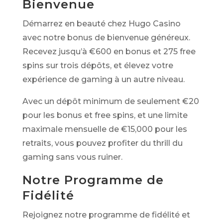
Bienvenue
Démarrez en beauté chez Hugo Casino
avec notre bonus de bienvenue généreux.
Recevez jusqu’à €600 en bonus et 275 free
spins sur trois dépôts, et élevez votre
expérience de gaming à un autre niveau.
Avec un dépôt minimum de seulement €20
pour les bonus et free spins, et une limite
maximale mensuelle de €15,000 pour les
retraits, vous pouvez profiter du thrill du
gaming sans vous ruiner.
Notre Programme de
Fidélité
Rejoignez notre programme de fidélité et