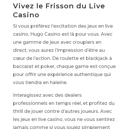
Vivez le Frisson du Live
Casino
Si vous préférez l’excitation des jeux en live
casino, Hugo Casino est là pour vous. Avec
une gamme de jeux avec croupiers en
direct, vous aurez l’impression d’être au
cœur de l’action. De roulette et blackjack à
baccarat et poker, chaque game est conçue
pour offrir une expérience authentique qui
vous tiendra en haleine.
Interagissez avec des dealers
professionnels en temps réel, et profitez du
thrill de jouer contre d’autres joueurs. Avec
les jeux en live casino, vous ne vous sentirez
jamais comme si vous jouiez simplement