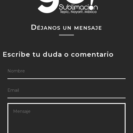
Déjanos un mensaje
Escribe tu duda o comentario