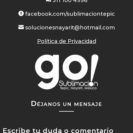
311 100 4996

facebook.com/sublimaciontepic

solucionesnayarit@hotmail.com
Política de Privacidad
Déjanos un mensaje
Escribe tu duda o comentario