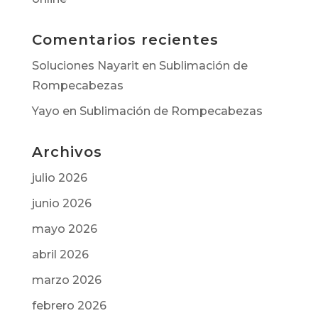
Comentarios recientes
Soluciones Nayarit
en
Sublimación de
Rompecabezas
Yayo
en
Sublimación de Rompecabezas
Archivos
julio 2026
junio 2026
mayo 2026
abril 2026
marzo 2026
febrero 2026