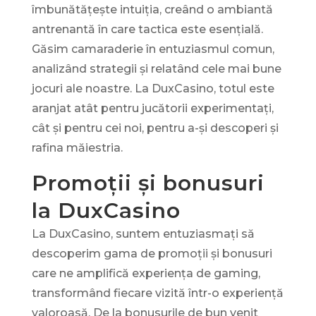
îmbunătățește intuiția, creând o ambiantă
antrenantă în care tactica este esențială.
Găsim camaraderie în entuziasmul comun,
analizând strategii și relatând cele mai bune
jocuri ale noastre. La DuxCasino, totul este
aranjat atât pentru jucătorii experimentați,
cât și pentru cei noi, pentru a-și descoperi și
rafina măiestria.
Promoții și bonusuri
la DuxCasino
La DuxCasino, suntem entuziasmați să
descoperim gama de promoții și bonusuri
care ne amplifică experiența de gaming,
transformând fiecare vizită într-o experiență
valoroasă. De la bonusurile de bun venit