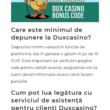
Care este minimul de
depunere la Duxcasino?
Depozitul minim variază în funcție de
platformă, dar în general o găsim în jur de 10
EUR. Este important să verificăm pagina
web pentru detalii exacte, asigurându-ne că
luăm decizii informate atunci când facem
pariurile.
Cum pot lua legătura cu
serviciul de asistență
pentru clienți Duxcasino?