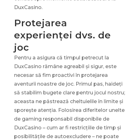
DuxCasino.
Protejarea
experienței dvs. de
joc
Pentru a asigura că timpul petrecut la
DuxCasino rămâne agreabil și sigur, este
necesar să fim proactivi în protejarea
aventurii noastre de joc. Primul pas, haideți
să stabilim bugete clare pentru jocul nostru;
aceasta ne păstrează cheltuielile în limite și
sporește atenția. Folosirea diferitelor unelte
de gaming responsabil disponibile de
DuxCasino – cum ar fi restricțiile de timp și
posibilitățile de autoexcludere – ne poate