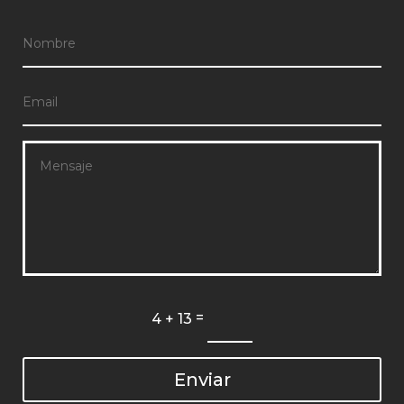
=
4 + 13
Enviar