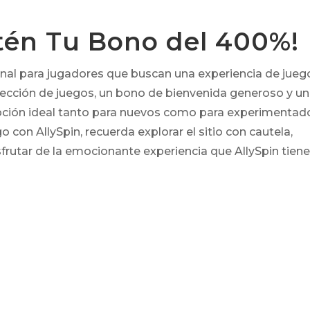
tén Tu Bono del 400%!
onal para jugadores que buscan una experiencia de jueg
lección de juegos, un bono de bienvenida generoso y u
a opción ideal tanto para nuevos como para experimentad
o con AllySpin, recuerda explorar el sitio con cautela,
frutar de la emocionante experiencia que AllySpin tien
!