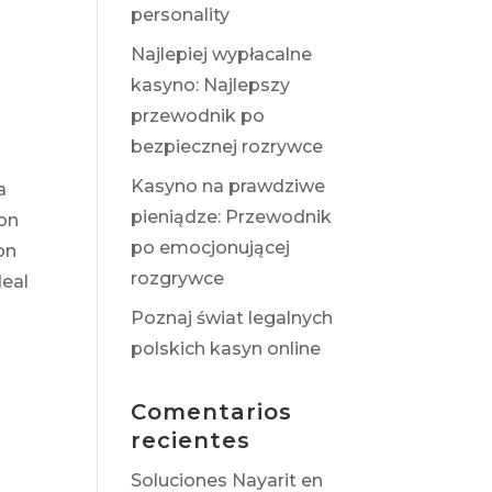
personality
Najlepiej wypłacalne
kasyno: Najlepszy
przewodnik po
bezpiecznej rozrywce
Kasyno na prawdziwe
a
pieniądze: Przewodnik
con
po emocjonującej
on
rozgrywce
deal
Poznaj świat legalnych
polskich kasyn online
Comentarios
recientes
Soluciones Nayarit
en