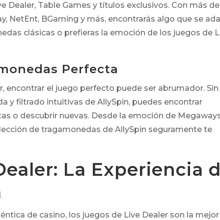
e Dealer, Table Games y títulos exclusivos. Con más de
ay, NetEnt, BGaming y más, encontrarás algo que se ad
nedas clásicas o prefieras la emoción de los juegos de L
amonedas Perfecta
, encontrar el juego perfecto puede ser abrumador. Sin
y filtrado intuitivas de AllySpin, puedes encontrar
tas o descubrir nuevas. Desde la emoción de Megaway
selección de tragamonedas de AllySpin seguramente te
Dealer: La Experiencia 
a
éntica de casino, los juegos de Live Dealer son la mejor