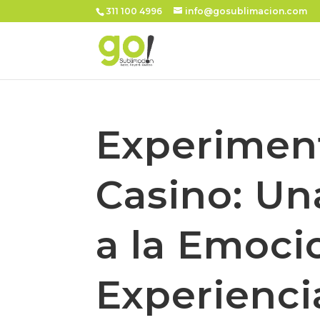
311 100 4996
info@gosublimacion.com
Experiment
Casino: Un
a la Emoci
Experienci