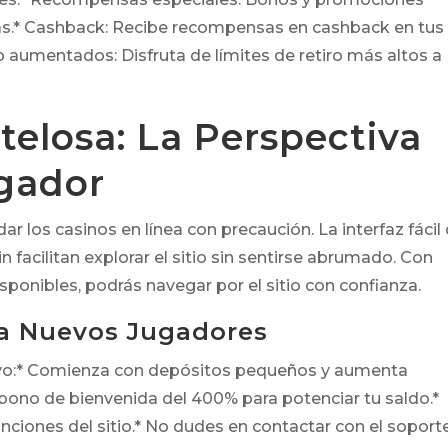
ias.* Cashback: Recibe recompensas en cashback en tus
ro aumentados: Disfruta de límites de retiro más altos a
telosa: La Perspectiva
gador
r los casinos en línea con precaución. La interfaz fácil
in facilitan explorar el sitio sin sentirse abrumado. Con
isponibles, podrás navegar por el sitio con confianza.
ra Nuevos Jugadores
evo:* Comienza con depósitos pequeños y aumenta
bono de bienvenida del 400% para potenciar tu saldo.*
unciones del sitio.* No dudes en contactar con el soporte