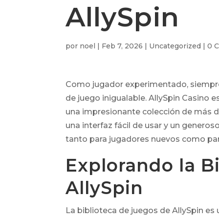
AllySpin
por
noel
|
Feb 7, 2026
|
Uncategorized
|
0 
Como jugador experimentado, siempre
de juego inigualable. AllySpin Casino
una impresionante colección de más de
una interfaz fácil de usar y un genero
tanto para jugadores nuevos como pa
Explorando la B
AllySpin
La biblioteca de juegos de AllySpin es