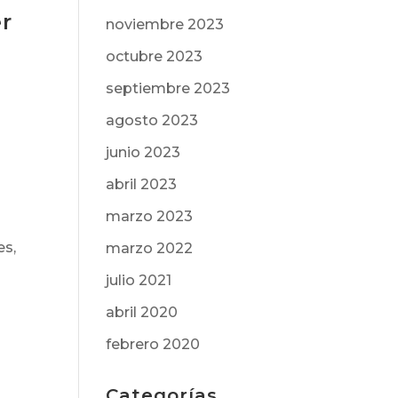
er
noviembre 2023
octubre 2023
septiembre 2023
agosto 2023
junio 2023
abril 2023
marzo 2023
es,
marzo 2022
julio 2021
abril 2020
febrero 2020
Categorías