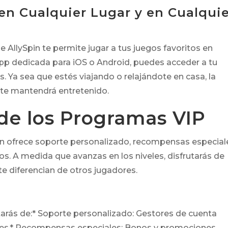
en Cualquier Lugar y en Cualqui
e AllySpin te permite jugar a tus juegos favoritos en
app dedicada para iOS o Android, puedes acceder a tu
 Ya sea que estés viajando o relajándote en casa, la
 te mantendrá entretenido.
de los Programas VIP
pin ofrece soporte personalizado, recompensas especial
s. A medida que avanzas en los niveles, disfrutarás de
 te diferencian de otros jugadores.
arás de:* Soporte personalizado: Gestores de cuenta
des.* Recompensas especiales: Bonos y promociones