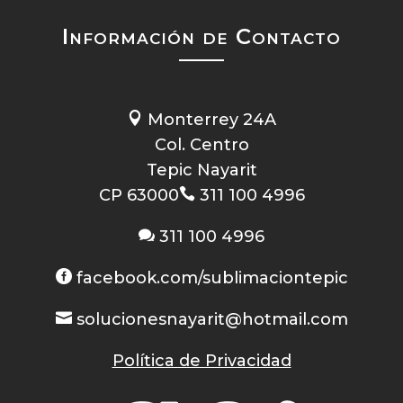
Información de Contacto

Monterrey 24A
Col. Centro
Tepic Nayarit
CP 63000

311 100 4996

311 100 4996

facebook.com/sublimaciontepic

solucionesnayarit@hotmail.com
Política de Privacidad