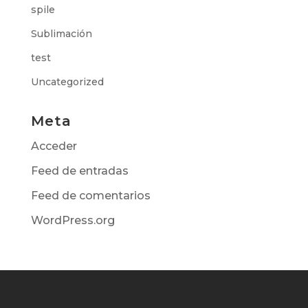
spile
Sublimación
test
Uncategorized
Meta
Acceder
Feed de entradas
Feed de comentarios
WordPress.org