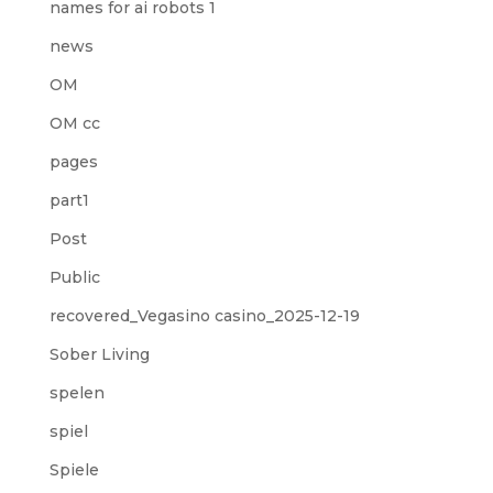
names for ai robots 1
news
OM
OM cc
pages
part1
Post
Public
recovered_Vegasino casino_2025-12-19
Sober Living
spelen
spiel
Spiele