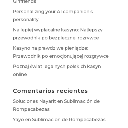
Girlfriends
Personalizing your AI companion’s
personality
Najlepiej wypłacalne kasyno: Najlepszy
przewodnik po bezpiecznej rozrywce
Kasyno na prawdziwe pieniądze:
Przewodnik po emocjonującej rozgrywce
Poznaj świat legalnych polskich kasyn
online
Comentarios recientes
Soluciones Nayarit
en
Sublimación de
Rompecabezas
Yayo
en
Sublimación de Rompecabezas