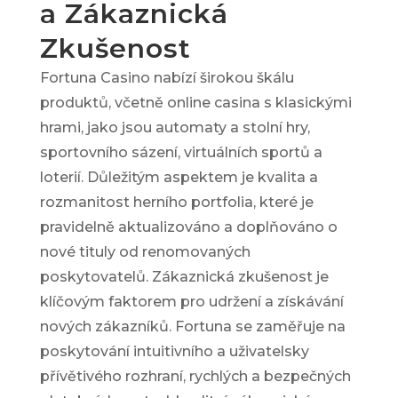
a Zákaznická
Zkušenost
Fortuna Casino nabízí širokou škálu
produktů, včetně online casina s klasickými
hrami, jako jsou automaty a stolní hry,
sportovního sázení, virtuálních sportů a
loterií. Důležitým aspektem je kvalita a
rozmanitost herního portfolia, které je
pravidelně aktualizováno a doplňováno o
nové tituly od renomovaných
poskytovatelů. Zákaznická zkušenost je
klíčovým faktorem pro udržení a získávání
nových zákazníků. Fortuna se zaměřuje na
poskytování intuitivního a uživatelsky
přívětivého rozhraní, rychlých a bezpečných