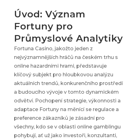
Úvod: Význam
Fortuny pro
Průmyslové Analytiky
Fortuna Casino, jakožto jeden z
nejvýznamnějších hráčů na českém trhu s
online hazardními hrami, představuje
klíčový subjekt pro hloubkovou analýzu
aktuálních trendů, konkurenčního prostředí
a budoucího vývoje v tomto dynamickém
odvětví. Pochopení strategie, výkonnosti a
adaptace Fortuny na měnící se regulace a
preference zákazníků je zásadní pro
všechny, kdo se v oblasti online gamblingu
pohybují, ať už jako investoři, konzultanti,