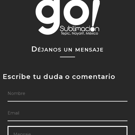
Déjanos un mensaje
Escribe tu duda o comentario