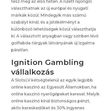
tesz meg az első héten. A rulett rajongói
választhatnak az új európai és nyugati
márkák közül. Mindegyik más számú
szabályt kínál, és a játékélményt a
különböző lehetőségek közül választhatja
ki. A választott anyagban vagy színben lévő
golflabda-tárgyak látványának új izgalma
páratlan.
Ignition Gambling
vállalkozás
A SlotsLV kétségtelenül az egyik legjobb
online kaszinó az Egyesült Államokban, ha
online kaszinó nyerőgépeket keresel. Melyik
online kaszinó kínál biztonságos pénzt,
aktív kereskedőket és 30% ingyenes