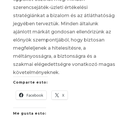
szerencsejáték-üzleti értékelési
stratégiánkat a bizalom és az átláthatóság
jegyében terveztük. Minden általunk
ajánlott márkát gondosan ellenőrizünk az
előnyök szempontjából, hogy biztosan
megfeleljenek a hitelesítésre, a
méltányosságra, a biztonságra és a
szakmai elégedettségre vonatkozó magas
követelményeknek.
Comparte esto:
Facebook
X
Me gusta esto: