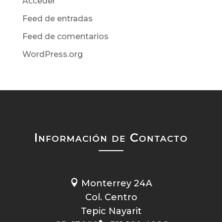
Acceder
Feed de entradas
Feed de comentarios
WordPress.org
Información de Contacto

Monterrey 24A
Col. Centro
Tepic Nayarit