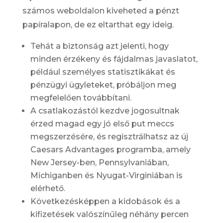
számos weboldalon kiveheted a pénzt
papíralapon, de ez eltarthat egy ideig.
Tehát a biztonság azt jelenti, hogy
minden érzékeny és fájdalmas javaslatot,
például személyes statisztikákat és
pénzügyi ügyleteket, próbáljon meg
megfelelően továbbítani.
A csatlakozástól kezdve jogosultnak
érzed magad egy jó első put meccs
megszerzésére, és regisztrálhatsz az új
Caesars Advantages programba, amely
New Jersey-ben, Pennsylvaniában,
Michiganben és Nyugat-Virginiában is
elérhető.
Következésképpen a kidobások és a
kifizetések valószínűleg néhány percen