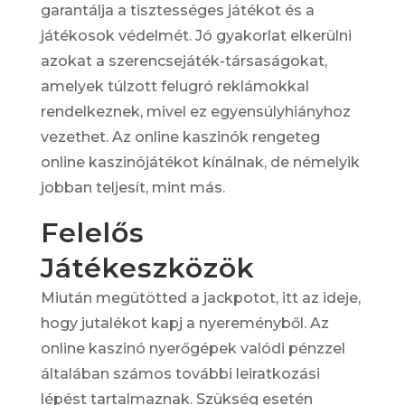
garantálja a tisztességes játékot és a
játékosok védelmét. Jó gyakorlat elkerülni
azokat a szerencsejáték-társaságokat,
amelyek túlzott felugró reklámokkal
rendelkeznek, mivel ez egyensúlyhiányhoz
vezethet. Az online kaszinók rengeteg
online kaszinójátékot kínálnak, de némelyik
jobban teljesít, mint más.
Felelős
Játékeszközök
Miután megütötted a jackpotot, itt az ideje,
hogy jutalékot kapj a nyereményből. Az
online kaszinó nyerőgépek valódi pénzzel
általában számos további leiratkozási
lépést tartalmaznak. Szükség esetén