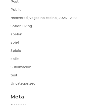
Post
Public
recovered_Vegasino casino_2025-12-19
Sober Living
spelen
spiel
Spiele
spile
Sublimación
test
Uncategorized
Meta