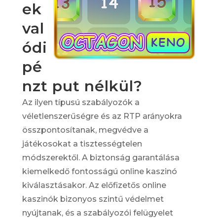
ek
val
ódi
pé
nzt put nélkül?
Az ilyen típusú szabályozók a
véletlenszerűségre és az RTP arányokra
összpontosítanak, megvédve a
játékosokat a tisztességtelen
módszerektől. A biztonság garantálása
kiemelkedő fontosságú online kaszinó
kiválasztásakor. Az előfizetős online
kaszinók bizonyos szintű védelmet
nyújtanak, és a szabályozói felügyelet