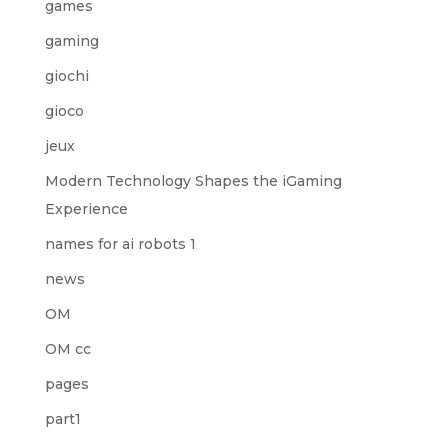
games
gaming
giochi
gioco
jeux
Modern Technology Shapes the iGaming
Experience
names for ai robots 1
news
OM
OM cc
pages
part1