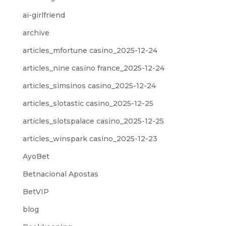
ai-girlfriend
archive
articles_mfortune casino_2025-12-24
articles_nine casino france_2025-12-24
articles_simsinos casino_2025-12-24
articles_slotastic casino_2025-12-25
articles_slotspalace casino_2025-12-25
articles_winspark casino_2025-12-23
AyoBet
Betnacional Apostas
BetVIP
blog