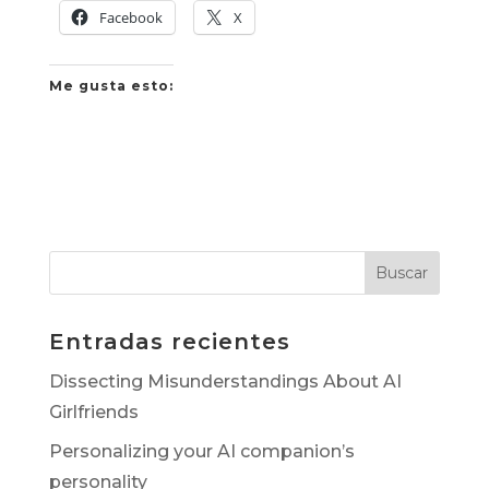
Facebook
X
Me gusta esto:
Entradas recientes
Dissecting Misunderstandings About AI
Girlfriends
Personalizing your AI companion’s
personality