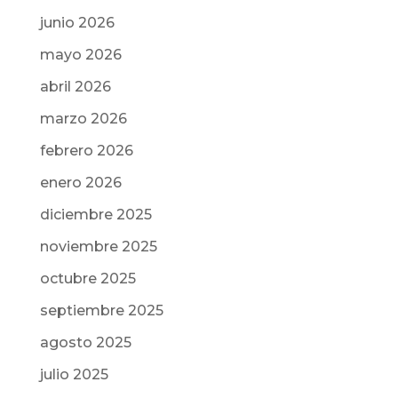
junio 2026
mayo 2026
abril 2026
marzo 2026
febrero 2026
enero 2026
diciembre 2025
noviembre 2025
octubre 2025
septiembre 2025
agosto 2025
julio 2025