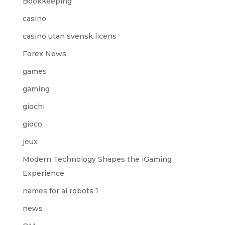
Bookkeeping
casino
casino utan svensk licens
Forex News
games
gaming
giochi
gioco
jeux
Modern Technology Shapes the iGaming
Experience
names for ai robots 1
news