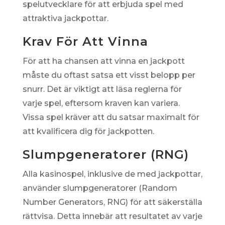
spelutvecklare för att erbjuda spel med
attraktiva jackpottar.
Krav För Att Vinna
För att ha chansen att vinna en jackpott
måste du oftast satsa ett visst belopp per
snurr. Det är viktigt att läsa reglerna för
varje spel, eftersom kraven kan variera.
Vissa spel kräver att du satsar maximalt för
att kvalificera dig för jackpotten.
Slumpgeneratorer (RNG)
Alla kasinospel, inklusive de med jackpottar,
använder slumpgeneratorer (Random
Number Generators, RNG) för att säkerställa
rättvisa. Detta innebär att resultatet av varje