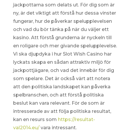
jackpottarna som delats ut. För dig som är
ny, är det viktigt att förstå hur dessa vinster
fungerar, hur de påverkar spelupplevelsen
och vad du bör tänka på när du väljer ett
kasino. Att förstå grunderna är nyckeln till
en roligare och mer givande spelupplevelse.
Vi ska djupdyka i hur Slot Wish Casino har
lyckats skapa en sådan attraktiv miljö för
jackpottjägare, och vad det innebär för dig
som spelare. Det är också värt att notera
att den politiska landskapet kan påverka
spelbranschen, och att förstå politiska
beslut kan vara relevant. För de som är
intresserade av att följa politiska resultat,
kan en resurs som
https://resultat-
val2014.eu/
vara intressant.