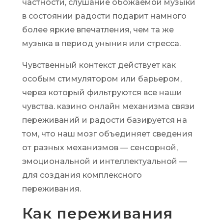
частности, слушание обожаемой музыки
в состоянии радости подарит намного
более яркие впечатления, чем та же
музыка в период уныния или стресса.
Чувственный контекст действует как
особым стимулятором или барьером,
через который фильтруются все наши
чувства. казино онлайн механизма связи
переживаний и радости базируется на
том, что наш мозг объединяет сведения
от разных механизмов — сенсорной,
эмоциональной и интеллектуальной —
для создания комплексного
переживания.
Как переживания