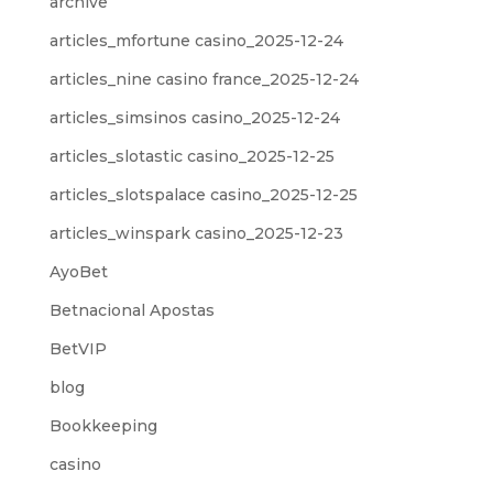
archive
articles_mfortune casino_2025-12-24
articles_nine casino france_2025-12-24
articles_simsinos casino_2025-12-24
articles_slotastic casino_2025-12-25
articles_slotspalace casino_2025-12-25
articles_winspark casino_2025-12-23
AyoBet
Betnacional Apostas
BetVIP
blog
Bookkeeping
casino