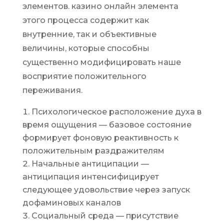
элементов. казино онлайн элемента
этого процесса содержит как
внутренние, так и объективные
величины, которые способны
существенно модифицировать наше
восприятие положительного
переживания.
Психологическое расположение духа в
время ощущения — базовое состояние
формирует фоновую реактивность к
положительным раздражителям
Начальные антиципации —
антиципация интенсифицирует
следующее удовольствие через запуск
дофаминовых каналов
Социальный среда — присутствие