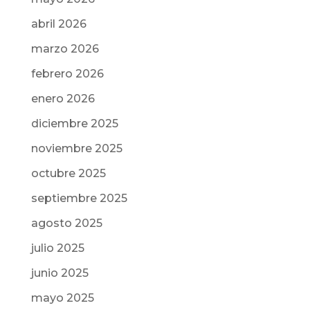
abril 2026
marzo 2026
febrero 2026
enero 2026
diciembre 2025
noviembre 2025
octubre 2025
septiembre 2025
agosto 2025
julio 2025
junio 2025
mayo 2025