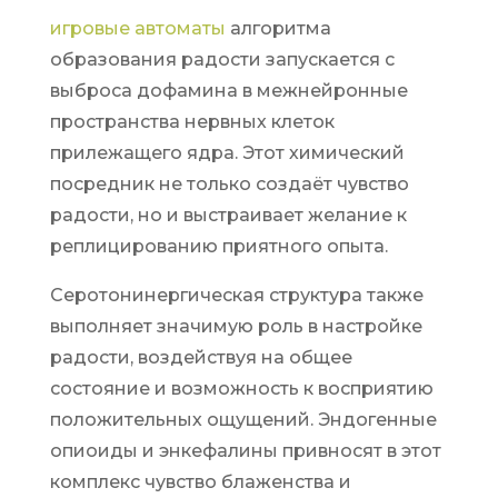
игровые автоматы
алгоритма
образования радости запускается с
выброса дофамина в межнейронные
пространства нервных клеток
прилежащего ядра. Этот химический
посредник не только создаёт чувство
радости, но и выстраивает желание к
реплицированию приятного опыта.
Серотонинергическая структура также
выполняет значимую роль в настройке
радости, воздействуя на общее
состояние и возможность к восприятию
положительных ощущений. Эндогенные
опиоиды и энкефалины привносят в этот
комплекс чувство блаженства и