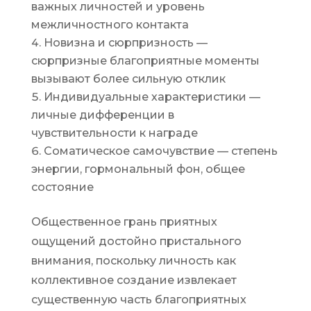
важных личностей и уровень
межличностного контакта
Новизна и сюрпризность —
сюрпризные благоприятные моменты
вызывают более сильную отклик
Индивидуальные характеристики —
личные дифференции в
чувствительности к награде
Соматическое самочувствие — степень
энергии, гормональный фон, общее
состояние
Общественное грань приятных
ощущений достойно пристального
внимания, поскольку личность как
коллективное создание извлекает
существенную часть благоприятных