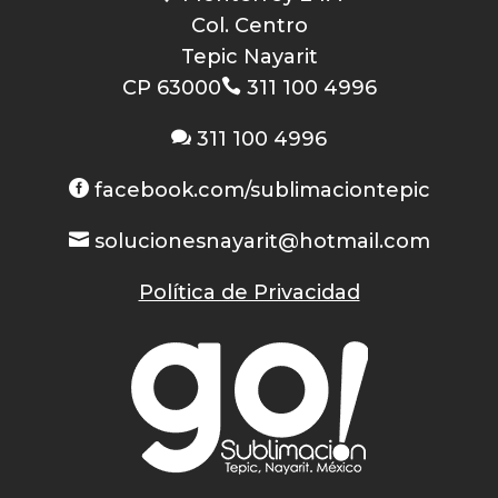
Col. Centro
Tepic Nayarit
CP 63000

311 100 4996

311 100 4996

facebook.com/sublimaciontepic

solucionesnayarit@hotmail.com
Política de Privacidad