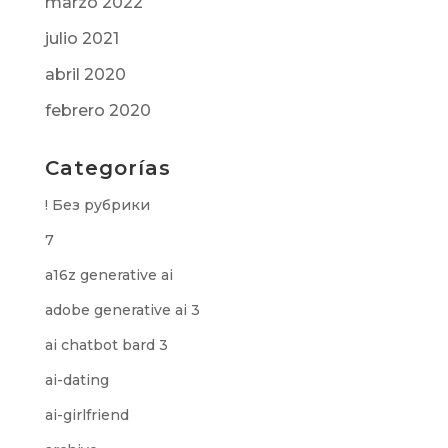
marzo 2022
julio 2021
abril 2020
febrero 2020
Categorías
! Без рубрики
7
a16z generative ai
adobe generative ai 3
ai chatbot bard 3
ai-dating
ai-girlfriend