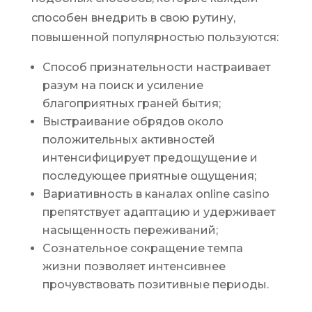
способен внедрить в свою рутину,
повышенной популярностью пользуются:
Способ признательности настраивает
разум на поиск и усиление
благоприятных граней бытия;
Выстраивание обрядов около
положительных активностей
интенсифицирует предощущение и
последующее приятные ощущения;
Вариативность в каналах online casino
препятствует адаптацию и удерживает
насыщенность переживаний;
Сознательное сокращение темпа
жизни позволяет интенсивнее
прочувствовать позитивные периоды.