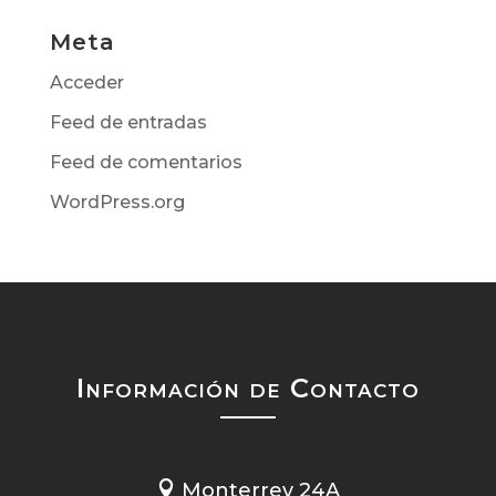
Meta
Acceder
Feed de entradas
Feed de comentarios
WordPress.org
Información de Contacto

Monterrey 24A