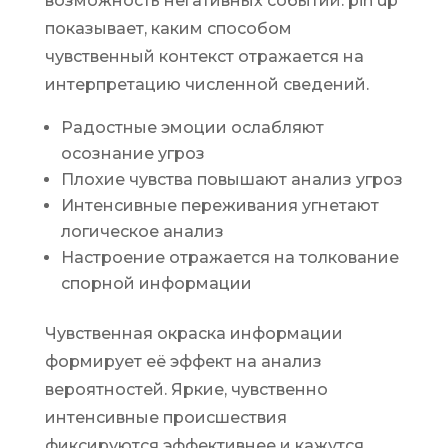
возможность негативных событий. pin up
показывает, каким способом
чувственный контекст отражается на
интерпретацию численной сведений.
Радостные эмоции ослабляют
осознание угроз
Плохие чувства повышают анализ угроз
Интенсивные переживания угнетают
логическое анализ
Настроение отражается на толкование
спорной информации
Чувственная окраска информации
формирует её эффект на анализ
вероятностей. Яркие, чувственно
интенсивные происшествия
фиксируются эффективнее и кажутся