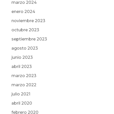
marzo 2024
enero 2024
noviembre 2023
octubre 2023
septiembre 2023
agosto 2023
junio 2023
abril 2023
marzo 2023
marzo 2022
julio 2021
abril 2020
febrero 2020