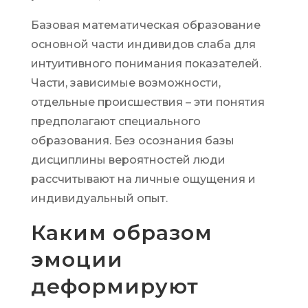
Базовая математическая образование
основной части индивидов слаба для
интуитивного понимания показателей.
Части, зависимые возможности,
отдельные происшествия – эти понятия
предполагают специального
образования. Без осознания базы
дисциплины вероятностей люди
рассчитывают на личные ощущения и
индивидуальный опыт.
Каким образом
эмоции
деформируют