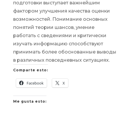
подготовки выступает важнейшим
фактором улучшения качества оценки
возможностей. Понимание основных
понятий теории шансов, умение
работать с сведениями и критически
изучать информацию способствуют
принимать более обоснованные выводы
в различных повседневных ситуациях.
Comparte esto:
Facebook
X
Me gusta esto: