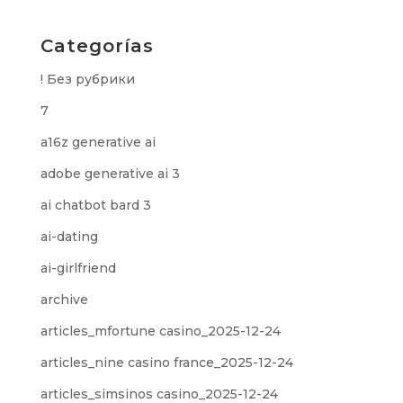
Categorías
! Без рубрики
7
a16z generative ai
adobe generative ai 3
ai chatbot bard 3
ai-dating
ai-girlfriend
archive
articles_mfortune casino_2025-12-24
articles_nine casino france_2025-12-24
articles_simsinos casino_2025-12-24