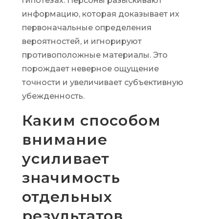
гипотезах. Персоны разыскивают
информацию, которая доказывает их
первоначальные определения
вероятностей, и игнорируют
противоположные материалы. Это
порождает неверное ощущение
точности и увеличивает субъективную
убежденность.
Каким способом
внимание
усиливает
значимость
отдельных
результатов