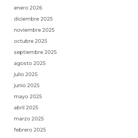
enero 2026
diciembre 2025
noviembre 2025
octubre 2025
septiembre 2025
agosto 2025
julio 2025
junio 2025
mayo 2025
abril 2025
marzo 2025
febrero 2025