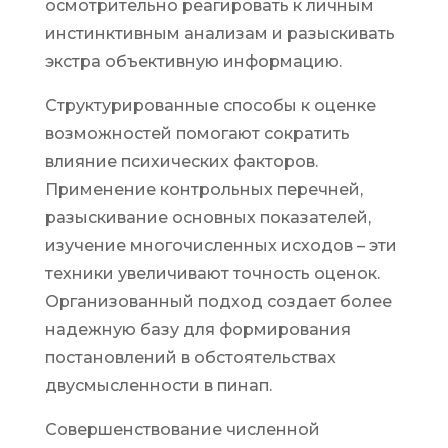
осмотрительно реагировать к личным
инстинктивным анализам и разыскивать
экстра объективную информацию.
Структурированные способы к оценке
возможностей помогают сократить
влияние психических факторов.
Применение контрольных перечней,
разыскивание основных показателей,
изучение многочисленных исходов – эти
техники увеличивают точность оценок.
Организованный подход создает более
надежную базу для формирования
постановлений в обстоятельствах
двусмысленности в пинап.
Совершенствование численной