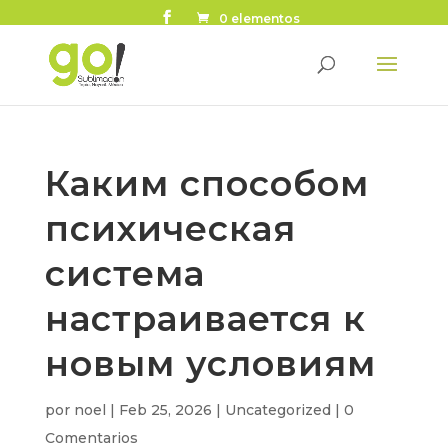
0 elementos
Каким способом
психическая
система
настраивается к
новым условиям
por
noel
|
Feb 25, 2026
|
Uncategorized
|
0
Comentarios