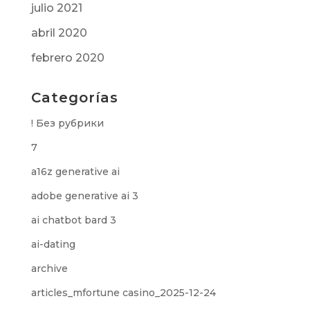
julio 2021
abril 2020
febrero 2020
Categorías
! Без рубрики
7
a16z generative ai
adobe generative ai 3
ai chatbot bard 3
ai-dating
archive
articles_mfortune casino_2025-12-24