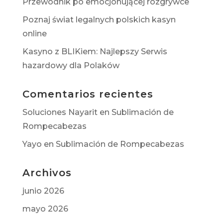
Przewodnik po emocjonującej rozgrywce
Poznaj świat legalnych polskich kasyn
online
Kasyno z BLIKiem: Najlepszy Serwis
hazardowy dla Polaków
Comentarios recientes
Soluciones Nayarit
en
Sublimación de
Rompecabezas
Yayo
en
Sublimación de Rompecabezas
Archivos
junio 2026
mayo 2026