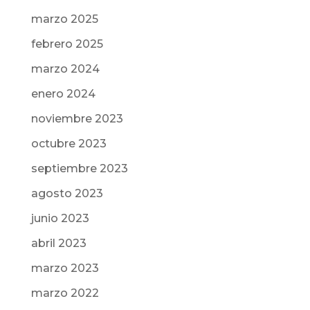
marzo 2025
febrero 2025
marzo 2024
enero 2024
noviembre 2023
octubre 2023
septiembre 2023
agosto 2023
junio 2023
abril 2023
marzo 2023
marzo 2022