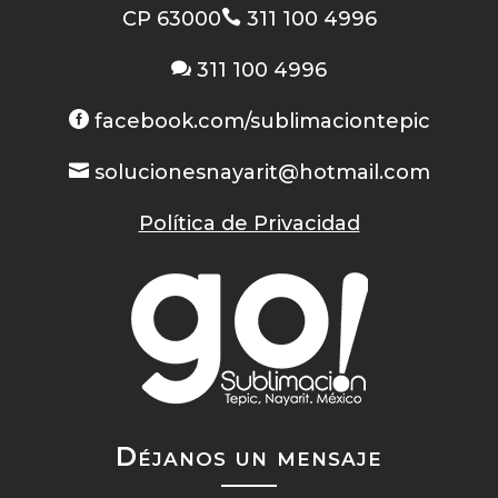
CP 63000

311 100 4996

311 100 4996

facebook.com/sublimaciontepic

solucionesnayarit@hotmail.com
Política de Privacidad
Déjanos un mensaje