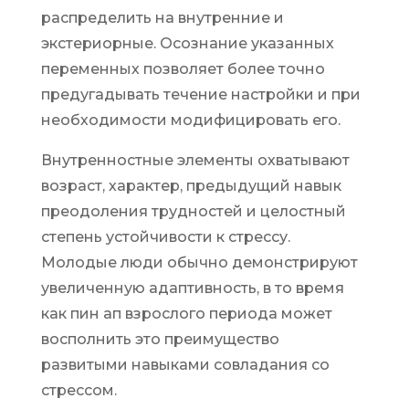
распределить на внутренние и
экстериорные. Осознание указанных
переменных позволяет более точно
предугадывать течение настройки и при
необходимости модифицировать его.
Внутренностные элементы охватывают
возраст, характер, предыдущий навык
преодоления трудностей и целостный
степень устойчивости к стрессу.
Молодые люди обычно демонстрируют
увеличенную адаптивность, в то время
как пин ап взрослого периода может
восполнить это преимущество
развитыми навыками совладания со
стрессом.