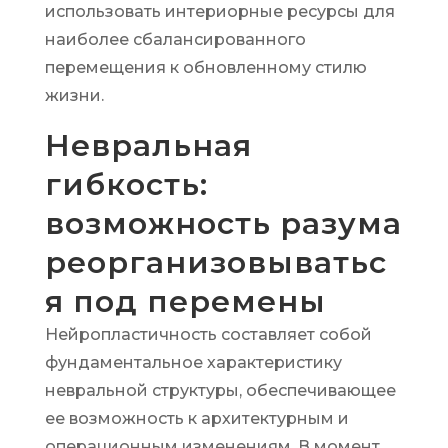
использовать интериорные ресурсы для
наиболее сбалансированного
перемещения к обновленному стилю
жизни.
Невральная
гибкость:
возможность разума
реорганизовыватьс
я под перемены
Нейропластичность составляет собой
фундаментальное характеристику
невральной структуры, обеспечивающее
ее возможность к архитектурным и
операционным изменениям. В момент