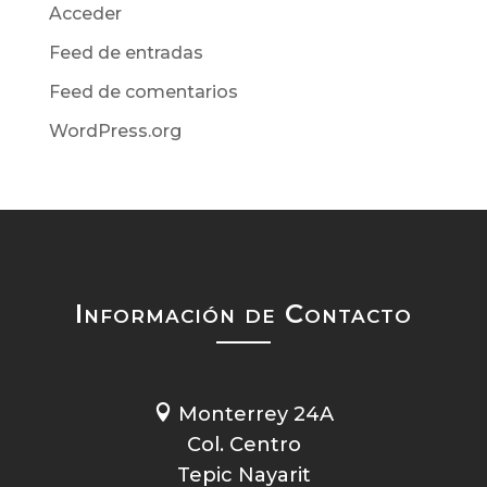
Acceder
Feed de entradas
Feed de comentarios
WordPress.org
Información de Contacto

Monterrey 24A
Col. Centro
Tepic Nayarit