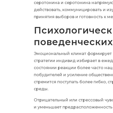
серотонина и серотонина напрямую
действовать, коммуницировать и из
принятия выборов и готовность к м
Психологическ
поведенческих
Эмоциональный климат формирует це
стратегии индивид избирает в еже
состоянии реакции более часто нац
побудителей и усиление обществен
стремится поступать более гибко, 
среды.
Отрицательный или стрессовый чув
и уменьшает предрасположенность 