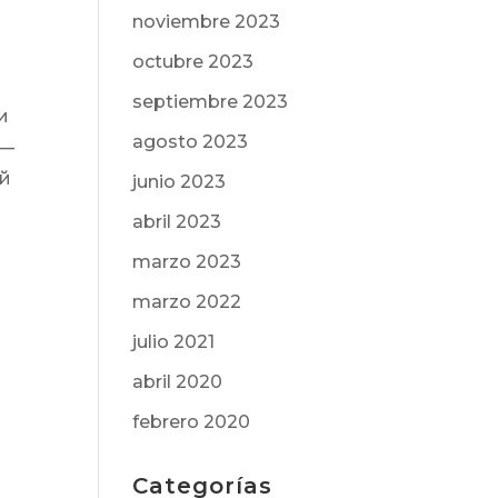
noviembre 2023
octubre 2023
septiembre 2023
и
agosto 2023
 —
ый
junio 2023
abril 2023
:
marzo 2023
marzo 2022
julio 2021
abril 2020
febrero 2020
Categorías