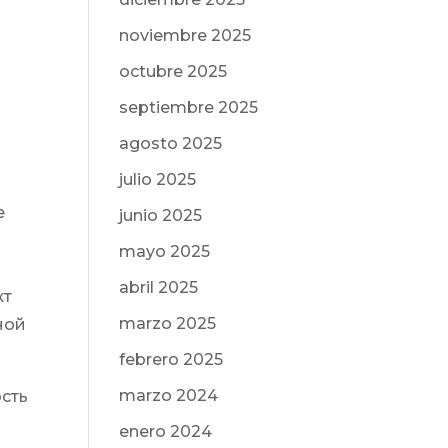
noviembre 2025
octubre 2025
septiembre 2025
agosto 2025
julio 2025
е
junio 2025
mayo 2025
abril 2025
кт
marzo 2025
ной
febrero 2025
marzo 2024
сть
enero 2024