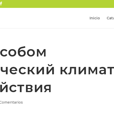
Inicio
Cat
особом
ческий клима
йствия
Comentarios