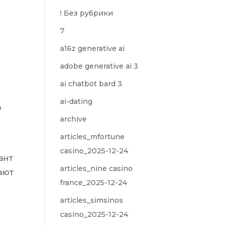
! Без рубрики
7
a16z generative ai
adobe generative ai 3
ai chatbot bard 3
ai-dating
о
archive
articles_mfortune
casino_2025-12-24
ант
articles_nine casino
ают
france_2025-12-24
articles_simsinos
casino_2025-12-24