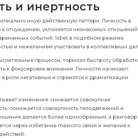
ть и инертность
ипиально иную действенную паттерн. Личность в
 к отчуждению, уклоняется незнакомых отношений
овременных событий. 1xbet в подобном режиме
тью и нежеланием участвовать в коллективных дел
мыслительные процессы, тормозя быстроту обработ
ь к фокусировке внимания. Личности начинают
в роли негативные и стремятся к драматизации
тывает изменения: снижается совокупная
сть, понижается совокупность телодвижений и
шение делается более однообразным, а разговор 
тся через избегание глазного связи и желание к
действий.