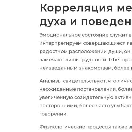
Корреляция м
духа и поведе
Эмоциональное состояние служит в
интерпретируем совершающиеся явл
радостном расположении души, он 
замечают лишь трудности. 1xbet про
неизведанным знакомствам, более 
Анализы свидетельствуют, что личн
неожиданные постановления, боле
увеличенную созидательную активно
посторонними, более часто улыбаю
говорении.
Физиологические процессы также вы