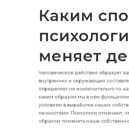
Каким сп
психологи
меняет де
Человеческое действия образует за
внутренних и окружающих составл
определяет не исключительно то, к
каким образом мы в нём функцион
условием в выработке наших собств
личностями. Психологи отмечают, 
образом поменять наше собственное