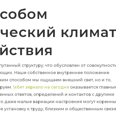
особом
ческий клима
йствия
путанный структуру, что обусловлен от совокупност
яющих. Наше собственное внутреннее положение
аким способом мы ощущаем внешний свет, но и то,
ируем.
1хбет зеркало на сегодня
оказывается главны
енных ответов, определений и контактов с другими
что даже малые вариации настроения могут коренн
 установку к труду, близким и общественным связя