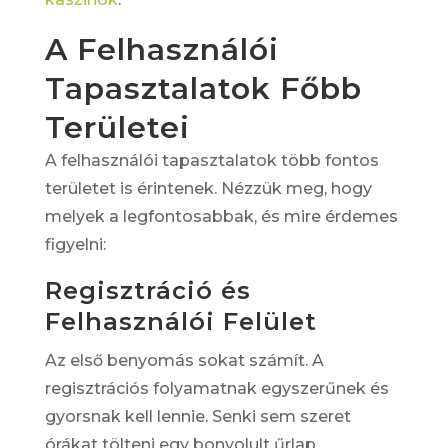
A Felhasználói
Tapasztalatok Főbb
Területei
A felhasználói tapasztalatok több fontos
területet is érintenek. Nézzük meg, hogy
melyek a legfontosabbak, és mire érdemes
figyelni:
Regisztráció és
Felhasználói Felület
Az első benyomás sokat számít. A
regisztrációs folyamatnak egyszerűnek és
gyorsnak kell lennie. Senki sem szeret
órákat tölteni egy bonyolult űrlap