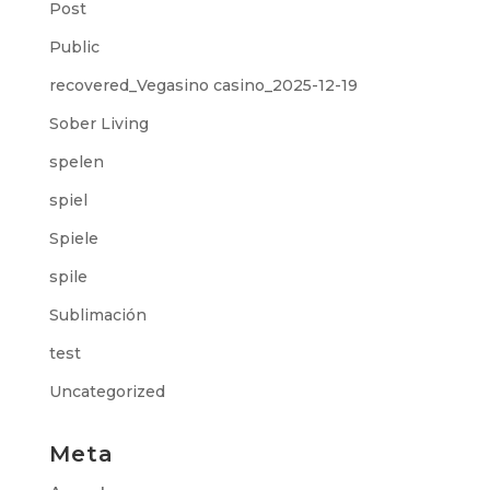
Post
Public
recovered_Vegasino casino_2025-12-19
Sober Living
spelen
spiel
Spiele
spile
Sublimación
test
Uncategorized
Meta