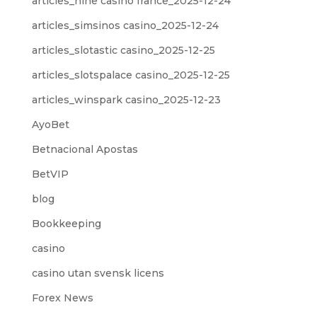
articles_nine casino france_2025-12-24
articles_simsinos casino_2025-12-24
articles_slotastic casino_2025-12-25
articles_slotspalace casino_2025-12-25
articles_winspark casino_2025-12-23
AyoBet
Betnacional Apostas
BetVIP
blog
Bookkeeping
casino
casino utan svensk licens
Forex News