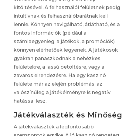
kitöltésével. A felhasználói felületnek pedig
intuitívnak és felhasználóbarátnak kell
lennie. Könnyen navigálható, átlátható, és a
fontos információk (például a
számlaegyenleg, a játékok, a promóciók)
könnyen elérhetőek legyenek. A játékosok
gyakran panaszkodnak a nehézkes
felületekre, a lassú betöltésre, vagy a
zavaros elrendezésre. Ha egy kaszinó
felülete már az elején problémás, az
valószínűleg a játékélményre is negatív
hatással lesz.
Játékválaszték és Minőség
A játékválaszték a legfontosabb
szempontok egyike. A jó kaszinó rengeteg