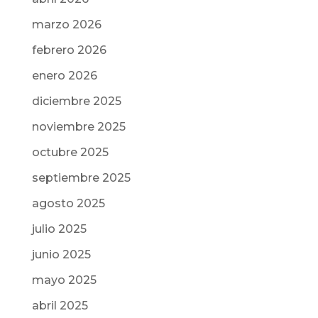
marzo 2026
febrero 2026
enero 2026
diciembre 2025
noviembre 2025
octubre 2025
septiembre 2025
agosto 2025
julio 2025
junio 2025
mayo 2025
abril 2025