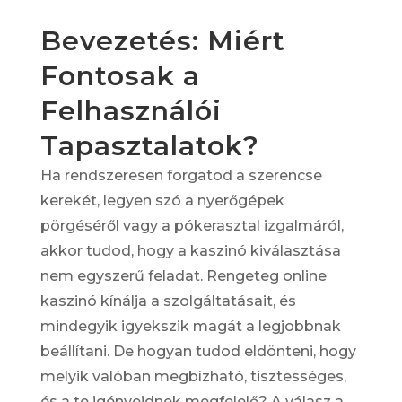
Bevezetés: Miért
Fontosak a
Felhasználói
Tapasztalatok?
Ha rendszeresen forgatod a szerencse
kerekét, legyen szó a nyerőgépek
pörgéséről vagy a pókerasztal izgalmáról,
akkor tudod, hogy a kaszinó kiválasztása
nem egyszerű feladat. Rengeteg online
kaszinó kínálja a szolgáltatásait, és
mindegyik igyekszik magát a legjobbnak
beállítani. De hogyan tudod eldönteni, hogy
melyik valóban megbízható, tisztességes,
és a te igényeidnek megfelelő? A válasz a