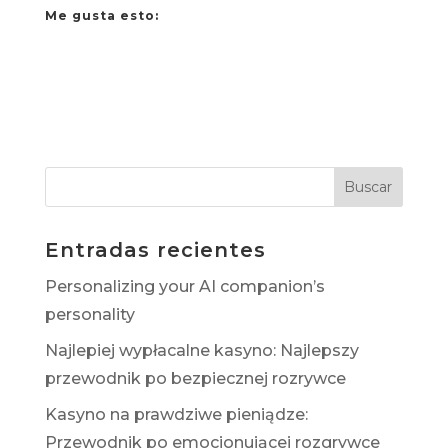
Me gusta esto:
Entradas recientes
Personalizing your AI companion’s
personality
Najlepiej wypłacalne kasyno: Najlepszy
przewodnik po bezpiecznej rozrywce
Kasyno na prawdziwe pieniądze:
Przewodnik po emocjonującej rozgrywce