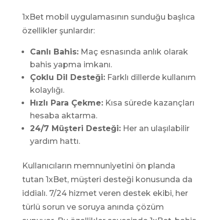
1xBet mobil uygulamasının sunduğu başlıca
özellikler şunlardır:
Canlı Bahis:
Maç esnasında anlık olarak
bahis yapma imkanı.
Çoklu Dil Desteği:
Farklı dillerde kullanım
kolaylığı.
Hızlı Para Çekme:
Kısa sürede kazançları
hesaba aktarma.
24/7 Müşteri Desteği:
Her an ulaşılabilir
yardım hattı.
Kullanıcıların memnuniyetini ön planda
tutan 1xBet, müşteri desteği konusunda da
iddialı. 7/24 hizmet veren destek ekibi, her
türlü sorun ve soruya anında çözüm