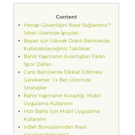
Content
Hesap Güvenliğini Nasıl Sağlarsınız?
1xbet Üzerinde İpuçları
Başarı İçin Yüksek Oranlı Bahislerde
Kullanabileceğiniz Taktikler
Bahis Yapmanın Avantajları: Farklı
Spor Dalları
Canlı Bahislerde Dikkat Edilmesi
Gerekenler: 1 x Bet Üzerinde
Stratejiler
Bahis Yapmanın Kolaylığı: Mobil
Uygulama Kullanımı
Hızlı Bahis İçin Mobil Uygulama
Kullanımı
1xBet Bonuslarından Nasıl
Yararlanabilirsiniz?