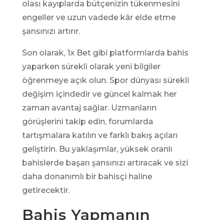
olası kayıplarda bütçenizin tükenmesini
engeller ve uzun vadede kâr elde etme
şansınızı artırır.
Son olarak, 1x Bet gibi platformlarda bahis
yaparken sürekli olarak yeni bilgiler
öğrenmeye açık olun. Spor dünyası sürekli
değişim içindedir ve güncel kalmak her
zaman avantaj sağlar. Uzmanların
görüşlerini takip edin, forumlarda
tartışmalara katılın ve farklı bakış açıları
geliştirin. Bu yaklaşımlar, yüksek oranlı
bahislerde başarı şansınızı artıracak ve sizi
daha donanımlı bir bahisçi haline
getirecektir.
Bahis Yapmanın