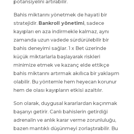
potansiyelini artırabilir.
Bahis miktarını yönetmek de hayati bir
stratejidir.
Bankroll yönetimi
, sadece
kayıpları en aza indirmekle kalmaz, aynı
zamanda uzun vadede sürdürülebilir bir
bahis deneyimi sağlar. 1 x Bet üzerinde
küçük miktarlarla başlayarak riskleri
minimize etmek ve kazanç elde ettikçe
bahis miktarını artırmak akıllıca bir yaklaşım
olabilir. Bu yöntemle hem heyecan korunur
hem de olası kayıpların etkisi azaltılır.
Son olarak, duygusal kararlardan kaçınmak
başarıyı getirir. Canlı bahislerin getirdiği
adrenalin ve anlık karar verme zorunluluğu,
bazen mantıklı düşünmeyi zorlaştırabilir. Bu