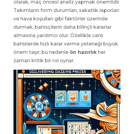
olarak, maç öncesi analiz yapmak önemlidir.
Takımların form durumları, sakatlık raporları
ve hava koşulları gibi faktörler üzerinde
durmak, bahisçilerin daha bilinçli kararlar
almasına yardımcı olur. Özellikle canlı
bahislerde hızlı karar verme yeteneği büyük
önem taşır; bu nedenle
ön hazırlık
her
zaman kritik bir rol oynar.