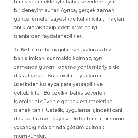
bahis seçenekleriyle bahis severlere eşsiz
bir deneyim sunar. Ayrıca, gerçek zamanlı
güncellemeler sayesinde kullanıcılar, maçları
anlık olarak takip edebilir ve en iyi
oranlardan faydalanabilirler.
1x Bet
‘in mobil uygulaması, yalnızca hızlı
bahis imkanı sunmakla kalmaz, aynı
zamanda güvenli ödeme yöntemleriyle de
dikkat çeker. Kullanıcılar, uygulama
üzerinden kolayca para yatırabilir ve
çekebilirler. Bu özellik, bahis severlerin
işlemlerini güvenle gerçekleştirmelerine
olanak tanır. Üstelik, uygulama içindeki canlı
destek hizmeti sayesinde herhangi bir sorun
yaşandığında anında çözüm bulmak
mümkündür.