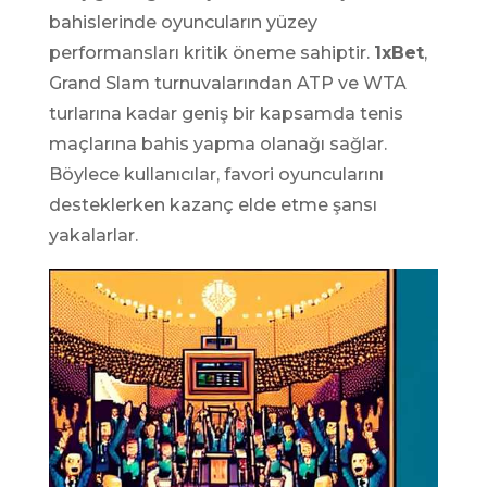
bahislerinde oyuncuların yüzey
performansları kritik öneme sahiptir.
1xBet
,
Grand Slam turnuvalarından ATP ve WTA
turlarına kadar geniş bir kapsamda tenis
maçlarına bahis yapma olanağı sağlar.
Böylece kullanıcılar, favori oyuncularını
desteklerken kazanç elde etme şansı
yakalarlar.