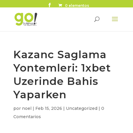
0 elementos
Kazanc Saglama
Yontemleri: 1xbet
Uzerinde Bahis
Yaparken
por
noel
|
Feb 15, 2026
|
Uncategorized
|
0
Comentarios