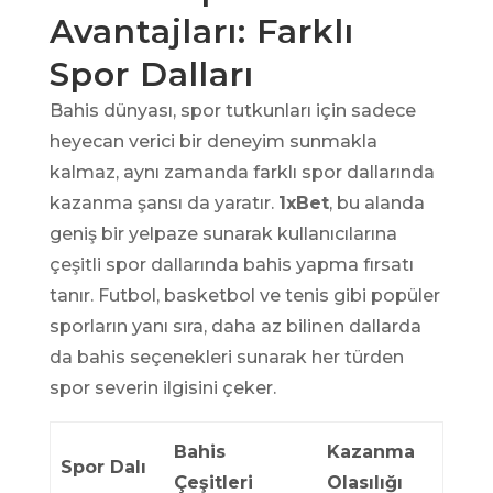
Avantajları: Farklı
Spor Dalları
Bahis dünyası, spor tutkunları için sadece
heyecan verici bir deneyim sunmakla
kalmaz, aynı zamanda farklı spor dallarında
kazanma şansı da yaratır.
1xBet
, bu alanda
geniş bir yelpaze sunarak kullanıcılarına
çeşitli spor dallarında bahis yapma fırsatı
tanır. Futbol, basketbol ve tenis gibi popüler
sporların yanı sıra, daha az bilinen dallarda
da bahis seçenekleri sunarak her türden
spor severin ilgisini çeker.
Bahis
Kazanma
Spor Dalı
Çeşitleri
Olasılığı