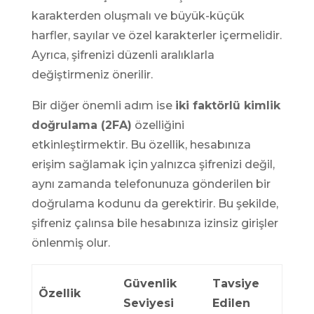
karakterden oluşmalı ve büyük-küçük
harfler, sayılar ve özel karakterler içermelidir.
Ayrıca, şifrenizi düzenli aralıklarla
değiştirmeniz önerilir.
Bir diğer önemli adım ise
iki faktörlü kimlik
doğrulama (2FA)
özelliğini
etkinleştirmektir. Bu özellik, hesabınıza
erişim sağlamak için yalnızca şifrenizi değil,
aynı zamanda telefonunuza gönderilen bir
doğrulama kodunu da gerektirir. Bu şekilde,
şifreniz çalınsa bile hesabınıza izinsiz girişler
önlenmiş olur.
Güvenlik
Tavsiye
Özellik
Seviyesi
Edilen