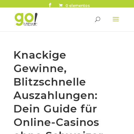
0 elementos
Knackige
Gewinne,
Blitzschnelle
Auszahlungen:
Dein Guide für
Online-Casinos