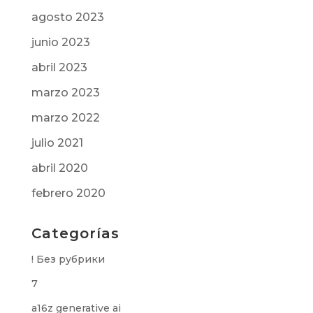
agosto 2023
junio 2023
abril 2023
marzo 2023
marzo 2022
julio 2021
abril 2020
febrero 2020
Categorías
! Без рубрики
7
a16z generative ai