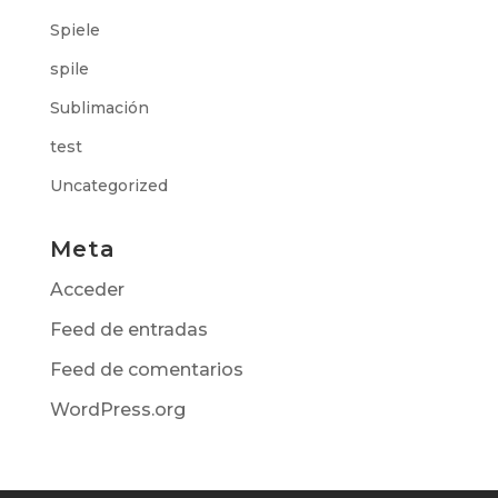
Spiele
spile
Sublimación
test
Uncategorized
Meta
Acceder
Feed de entradas
Feed de comentarios
WordPress.org