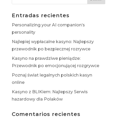
Entradas recientes
Personalizing your AI companion’s
personality
Najlepiej wypłacalne kasyno: Najlepszy
przewodnik po bezpiecznej rozrywce
Kasyno na prawdziwe pieniądze:
Przewodnik po emocjonującej rozgrywce
Poznaj świat legalnych polskich kasyn
online
Kasyno z BLIKiem: Najlepszy Serwis
hazardowy dla Polaków
Comentarios recientes