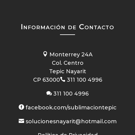
Información de Contacto

Monterrey 24A
Col. Centro
Tepic Nayarit
CP 63000

311 100 4996

311 100 4996

facebook.com/sublimaciontepic

solucionesnayarit@hotmail.com