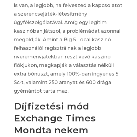
is van, a legjobb, ha felveszed a kapcsolatot
a szerencsejáték-létesítmény
ügyfélszolgálatával. Amíg egy legitim
kaszinóban játszol, a problémádat azonnal
megoldják. Amint a Big 5 Local kaszinó
felhasználói regisztrálnak a legjobb
nyereményjátékban részt vevő kaszinó
fiókjukon, megkapják a választás nélküli
extra bónuszt, amely 100%-ban ingyenes 5
Sc-t, valamint 250 aranyat és 600 drága
gyémántot tartalmaz.
Díjfizetési mód
Exchange Times
Mondta nekem