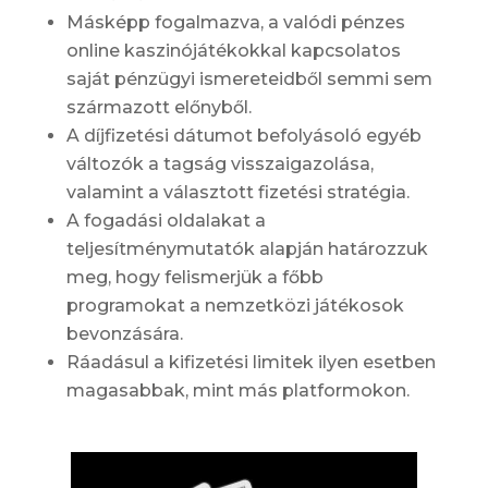
Másképp fogalmazva, a valódi pénzes
online kaszinójátékokkal kapcsolatos
saját pénzügyi ismereteidből semmi sem
származott előnyből.
A díjfizetési dátumot befolyásoló egyéb
változók a tagság visszaigazolása,
valamint a választott fizetési stratégia.
A fogadási oldalakat a
teljesítménymutatók alapján határozzuk
meg, hogy felismerjük a főbb
programokat a nemzetközi játékosok
bevonzására.
Ráadásul a kifizetési limitek ilyen esetben
magasabbak, mint más platformokon.