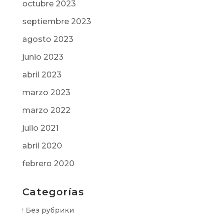
octubre 2023
septiembre 2023
agosto 2023
junio 2023
abril 2023
marzo 2023
marzo 2022
julio 2021
abril 2020
febrero 2020
Categorías
! Без рубрики