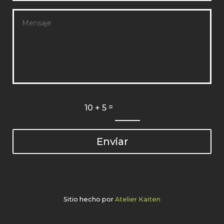
=
10 + 5
Enviar
Sitio hecho por
Atelier Kaiten