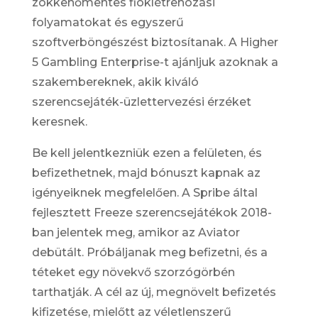
zökkenőmentes fióklétrehozási
folyamatokat és egyszerű
szoftverböngészést biztosítanak. A Higher
5 Gambling Enterprise-t ajánljuk azoknak a
szakembereknek, akik kiváló
szerencsejáték-üzlettervezési érzéket
keresnek.
Be kell jelentkezniük ezen a felületen, és
befizethetnek, majd bónuszt kapnak az
igényeiknek megfelelően. A Spribe által
fejlesztett Freeze szerencsejátékok 2018-
ban jelentek meg, amikor az Aviator
debütált. Próbáljanak meg befizetni, és a
téteket egy növekvő szorzógörbén
tarthatják. A cél az új, megnövelt befizetés
kifizetése, mielőtt az véletlenszerű