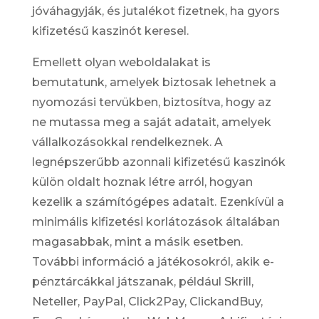
jóváhagyják, és jutalékot fizetnek, ha gyors
kifizetésű kaszinót keresel.
Emellett olyan weboldalakat is
bemutatunk, amelyek biztosak lehetnek a
nyomozási tervükben, biztosítva, hogy az
ne mutassa meg a saját adatait, amelyek
vállalkozásokkal rendelkeznek. A
legnépszerűbb azonnali kifizetésű kaszinók
külön oldalt hoznak létre arról, hogyan
kezelik a számítógépes adatait. Ezenkívül a
minimális kifizetési korlátozások általában
magasabbak, mint a másik esetben.
További információ a játékosokról, akik e-
pénztárcákkal játszanak, például Skrill,
Neteller, PayPal, Click2Pay, ClickandBuy,