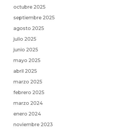
octubre 2025
septiembre 2025
agosto 2025
julio 2025
junio 2025
mayo 2025
abril 2025
marzo 2025
febrero 2025
marzo 2024
enero 2024
noviembre 2023