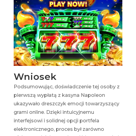
Wniosek
Podsumowując, doświadczenie tej osoby z
pierwszą wypłatą z kasyna Napoleon
ukazywało dreszczyk emocji towarzyszący
grami online. Dzięki intuicyjnemu
interfejsowi i solidnej opcji portfela
elektronicznego, proces był zarówno