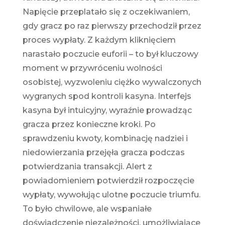
Napięcie przeplatało się z oczekiwaniem,
gdy gracz po raz pierwszy przechodził przez
proces wypłaty. Z każdym kliknięciem
narastało poczucie euforii – to był kluczowy
moment w przywróceniu wolności
osobistej, wyzwoleniu ciężko wywalczonych
wygranych spod kontroli kasyna. Interfejs
kasyna był intuicyjny, wyraźnie prowadząc
gracza przez konieczne kroki. Po
sprawdzeniu kwoty, kombinację nadziei i
niedowierzania przejęła gracza podczas
potwierdzania transakcji. Alert z
powiadomieniem potwierdził rozpoczęcie
wypłaty, wywołując ulotne poczucie triumfu.
To było chwilowe, ale wspaniałe
doświadczenie niezależności, umożliwiające