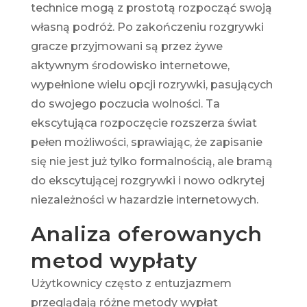
technice mogą z prostotą rozpocząć swoją
własną podróż. Po zakończeniu rozgrywki
gracze przyjmowani są przez żywe
aktywnym środowisko internetowe,
wypełnione wielu opcji rozrywki, pasujących
do swojego poczucia wolności. Ta
ekscytująca rozpoczęcie rozszerza świat
pełen możliwości, sprawiając, że zapisanie
się nie jest już tylko formalnością, ale bramą
do ekscytującej rozgrywki i nowo odkrytej
niezależności w hazardzie internetowych.
Analiza oferowanych
metod wypłaty
Użytkownicy często z entuzjazmem
przeglądają różne metody wypłat