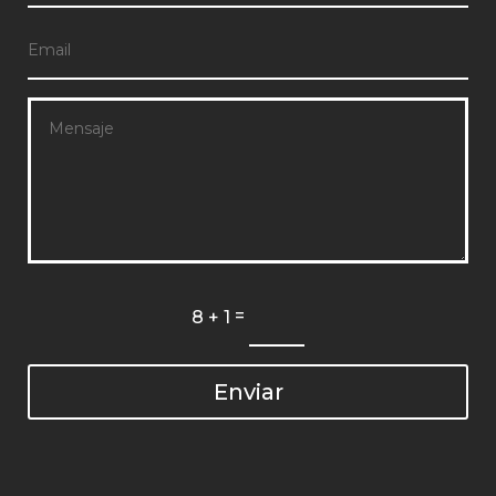
=
8 + 1
Enviar