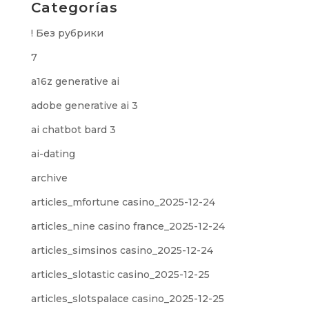
Categorías
! Без рубрики
7
a16z generative ai
adobe generative ai 3
ai chatbot bard 3
ai-dating
archive
articles_mfortune casino_2025-12-24
articles_nine casino france_2025-12-24
articles_simsinos casino_2025-12-24
articles_slotastic casino_2025-12-25
articles_slotspalace casino_2025-12-25