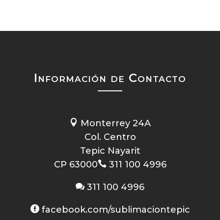
Información de Contacto

Monterrey 24A
Col. Centro
Tepic Nayarit
CP 63000

311 100 4996

311 100 4996

facebook.com/sublimaciontepic