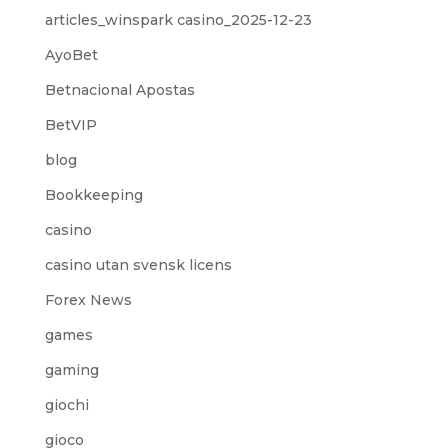
articles_winspark casino_2025-12-23
AyoBet
Betnacional Apostas
BetVIP
blog
Bookkeeping
casino
casino utan svensk licens
Forex News
games
gaming
giochi
gioco