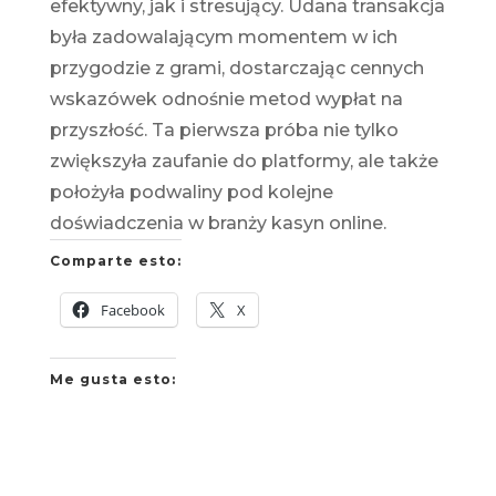
efektywny, jak i stresujący. Udana transakcja
była zadowalającym momentem w ich
przygodzie z grami, dostarczając cennych
wskazówek odnośnie metod wypłat na
przyszłość. Ta pierwsza próba nie tylko
zwiększyła zaufanie do platformy, ale także
położyła podwaliny pod kolejne
doświadczenia w branży kasyn online.
Comparte esto:
Facebook
X
Me gusta esto: