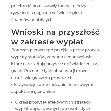
przebrnąć przez zawiły taniec między
ryzykiem a nagrodą w świecie gier i
finansów osobistych.
Wnioski na przyszłość
w zakresie wypłat
Podczas pierwszego przejścia przez proces
wypłaty środków, zebrano cenne wnioski,
które ukształtują przyszłe doświadczenia w
grach. Poznanie tych obserwacji może
umożliwić graczom prostsze i
efektywniejsze zarządzanie finansowymi
aspektami gier online.
Określ priorytet efektywnych strategii
wypłat dopasowanych do osobistych