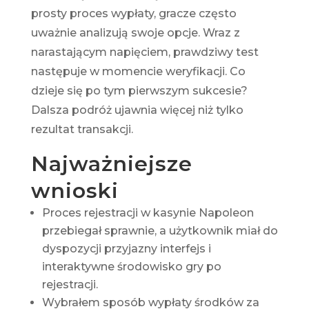
prosty proces wypłaty, gracze często
uważnie analizują swoje opcje. Wraz z
narastającym napięciem, prawdziwy test
następuje w momencie weryfikacji. Co
dzieje się po tym pierwszym sukcesie?
Dalsza podróż ujawnia więcej niż tylko
rezultat transakcji.
Najważniejsze
wnioski
Proces rejestracji w kasynie Napoleon
przebiegał sprawnie, a użytkownik miał do
dyspozycji przyjazny interfejs i
interaktywne środowisko gry po
rejestracji.
Wybrałem sposób wypłaty środków za