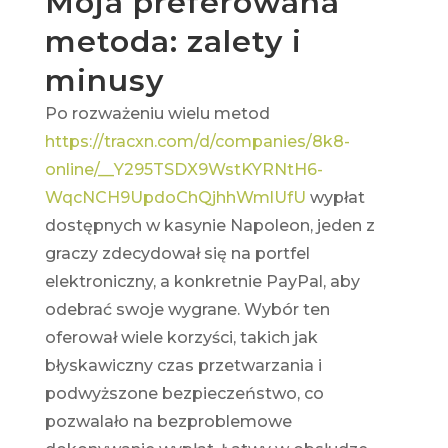
Moja preferowana
metoda: zalety i
minusy
Po rozważeniu wielu metod
https://tracxn.com/d/companies/8k8-
online/__Y295TSDX9WstKYRNtH6-
WqcNCH9UpdoChQjhhWmlUfU
wypłat
dostępnych w kasynie Napoleon, jeden z
graczy zdecydował się na portfel
elektroniczny, a konkretnie PayPal, aby
odebrać swoje wygrane. Wybór ten
oferował wiele korzyści, takich jak
błyskawiczny czas przetwarzania i
podwyższone bezpieczeństwo, co
pozwalało na bezproblemowe