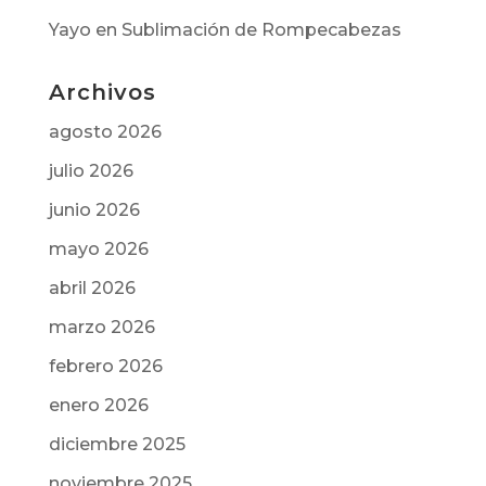
Yayo
en
Sublimación de Rompecabezas
Archivos
agosto 2026
julio 2026
junio 2026
mayo 2026
abril 2026
marzo 2026
febrero 2026
enero 2026
diciembre 2025
noviembre 2025