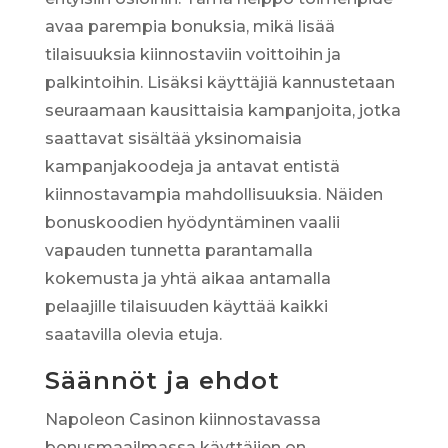
avaa parempia bonuksia, mikä lisää
tilaisuuksia kiinnostaviin voittoihin ja
palkintoihin. Lisäksi käyttäjiä kannustetaan
seuraamaan kausittaisia kampanjoita, jotka
saattavat sisältää yksinomaisia
kampanjakoodeja ja antavat entistä
kiinnostavampia mahdollisuuksia. Näiden
bonuskoodien hyödyntäminen vaalii
vapauden tunnetta parantamalla
kokemusta ja yhtä aikaa antamalla
pelaajille tilaisuuden käyttää kaikki
saatavilla olevia etuja.
Säännöt ja ehdot
Napoleon Casinon kiinnostavassa
bonusmaailmassa käyttäjien on