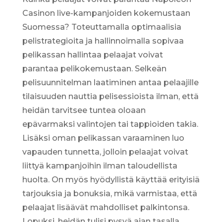
Casinon live-kampanjoiden kokemustaan
Suomessa? Toteuttamalla optimaalisia
pelistrategioita ja hallinnoimalla sopivaa
pelikassan hallintaa pelaajat voivat
parantaa pelikokemustaan. Selkeän
pelisuunnitelman laatiminen antaa pelaajille
tilaisuuden nauttia pelisessioista ilman, että
heidän tarvitsee tuntea oloaan
epävarmaksi valintojen tai tappioiden takia.
Lisäksi oman pelikassan varaaminen luo
vapauden tunnetta, jolloin pelaajat voivat
liittyä kampanjoihin ilman taloudellista
huolta. On myös hyödyllistä käyttää erityisiä
tarjouksia ja bonuksia, mikä varmistaa, että
pelaajat lisäävät mahdolliset palkintonsa.
Lopuksi, heidän tulisi pysyä ajan tasalla