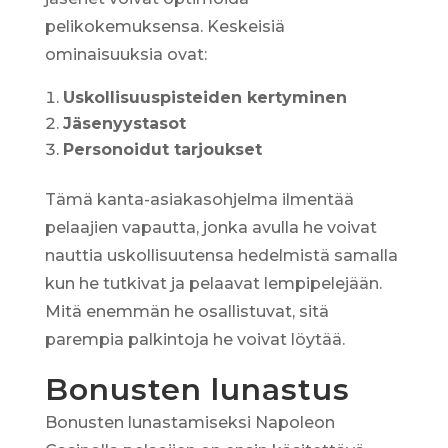
pelikokemuksensa. Keskeisiä
ominaisuuksia ovat:
Uskollisuuspisteiden kertyminen
Jäsenyystasot
Personoidut tarjoukset
Tämä kanta-asiakasohjelma ilmentää
pelaajien vapautta, jonka avulla he voivat
nauttia uskollisuutensa hedelmistä samalla
kun he tutkivat ja pelaavat lempipelejään.
Mitä enemmän he osallistuvat, sitä
parempia palkintoja he voivat löytää.
Bonusten lunastus
Bonusten lunastamiseksi Napoleon