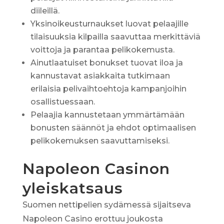
diileillä.
Yksinoikeusturnaukset luovat pelaajille
tilaisuuksia kilpailla saavuttaa merkittäviä
voittoja ja parantaa pelikokemusta.
Ainutlaatuiset bonukset tuovat iloa ja
kannustavat asiakkaita tutkimaan
erilaisia pelivaihtoehtoja kampanjoihin
osallistuessaan.
Pelaajia kannustetaan ymmärtämään
bonusten säännöt ja ehdot optimaalisen
pelikokemuksen saavuttamiseksi.
Napoleon Casinon
yleiskatsaus
Suomen nettipelien sydämessä sijaitseva
Napoleon Casino erottuu joukosta