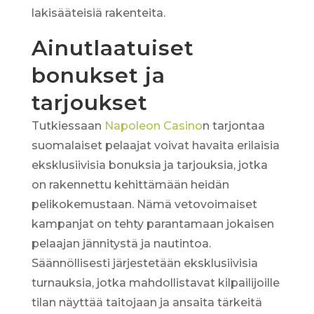
lakisääteisiä rakenteita.
Ainutlaatuiset
bonukset ja
tarjoukset
Tutkiessaan
Napoleon Casino
n tarjontaa
suomalaiset pelaajat voivat havaita erilaisia
eksklusiivisia bonuksia ja tarjouksia, jotka
on rakennettu kehittämään heidän
pelikokemustaan. Nämä vetovoimaiset
kampanjat on tehty parantamaan jokaisen
pelaajan jännitystä ja nautintoa.
Säännöllisesti järjestetään eksklusiivisia
turnauksia, jotka mahdollistavat kilpailijoille
tilan näyttää taitojaan ja ansaita tärkeitä