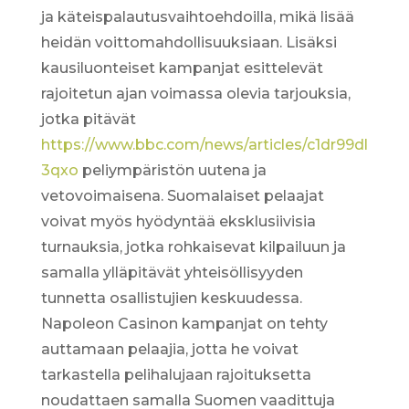
ja käteispalautusvaihtoehdoilla, mikä lisää
heidän voittomahdollisuuksiaan. Lisäksi
kausiluonteiset kampanjat esittelevät
rajoitetun ajan voimassa olevia tarjouksia,
jotka pitävät
https://www.bbc.com/news/articles/c1dr99dl
3qxo
peliympäristön uutena ja
vetovoimaisena. Suomalaiset pelaajat
voivat myös hyödyntää eksklusiivisia
turnauksia, jotka rohkaisevat kilpailuun ja
samalla ylläpitävät yhteisöllisyyden
tunnetta osallistujien keskuudessa.
Napoleon Casinon kampanjat on tehty
auttamaan pelaajia, jotta he voivat
tarkastella pelihalujaan rajoituksetta
noudattaen samalla Suomen vaadittuja