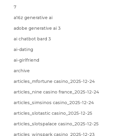
7
a16z generative ai
adobe generative ai 3
ai chatbot bard 3
ai-dating
ai-girlfriend
archive
articles_mfortune casino_2025-12-24
articles_nine casino france_2025-12-24
articles_simsinos casino_2025-12-24
articles_slotastic casino_2025-12-25
articles_slotspalace casino_2025-12-25
articles_winspark casino_2025-12-23