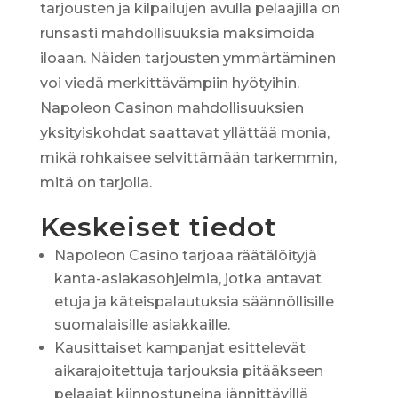
tarjousten ja kilpailujen avulla pelaajilla on
runsasti mahdollisuuksia maksimoida
iloaan. Näiden tarjousten ymmärtäminen
voi viedä merkittävämpiin hyötyihin.
Napoleon Casinon mahdollisuuksien
yksityiskohdat saattavat yllättää monia,
mikä rohkaisee selvittämään tarkemmin,
mitä on tarjolla.
Keskeiset tiedot
Napoleon Casino tarjoaa räätälöityjä
kanta-asiakasohjelmia, jotka antavat
etuja ja käteispalautuksia säännöllisille
suomalaisille asiakkaille.
Kausittaiset kampanjat esittelevät
aikarajoitettuja tarjouksia pitääkseen
pelaajat kiinnostuneina jännittävillä