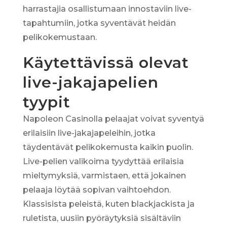
harrastajia osallistumaan innostaviin live-
tapahtumiin, jotka syventävät heidän
pelikokemustaan.
Käytettävissä olevat
live-jakajapelien
tyypit
Napoleon Casinolla pelaajat voivat syventyä
erilaisiin live-jakajapeleihin, jotka
täydentävät pelikokemusta kaikin puolin.
Live-pelien valikoima tyydyttää erilaisia
mieltymyksiä, varmistaen, että jokainen
pelaaja löytää sopivan vaihtoehdon.
Klassisista peleistä, kuten blackjackista ja
ruletista, uusiin pyöräytyksiä sisältäviin