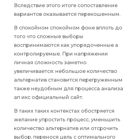
Вследствие этого итоге сопоставление
вариантов оказывается перекошенным.
В спокойном спокойном фоне вплоть до
того что сложные выборы
воспринимаются как упорядоченные а
контролируемые. При напряжении
личная сложность заметно
увеличивается: небольшое количество
альтернатив становится перегруженным
также неудобным для процесса анализа
ап икс официальный сайт.
В таких таких контекстах обостряется
желание упростить процесс, уменьшить
количество альтернатив или отсрочить
выбор, перенося цель с оптимального