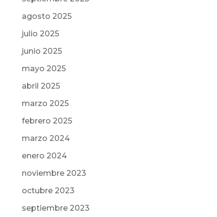
agosto 2025
julio 2025
junio 2025
mayo 2025
abril 2025
marzo 2025
febrero 2025
marzo 2024
enero 2024
noviembre 2023
octubre 2023
septiembre 2023