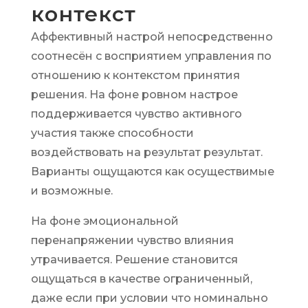
контекст
Аффективный настрой непосредственно
соотнесён с восприятием управления по
отношению к контекстом принятия
решения. На фоне ровном настрое
поддерживается чувство активного
участия также способности
воздействовать на результат результат.
Варианты ощущаются как осуществимые
и возможные.
На фоне эмоциональной
перенапряжении чувство влияния
утрачивается. Решение становится
ощущаться в качестве ограниченный,
даже если при условии что номинально