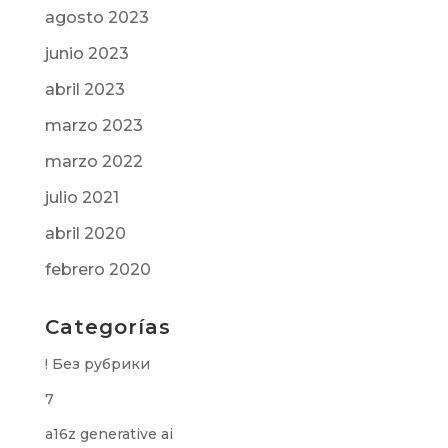
agosto 2023
junio 2023
abril 2023
marzo 2023
marzo 2022
julio 2021
abril 2020
febrero 2020
Categorías
! Без рубрики
7
a16z generative ai