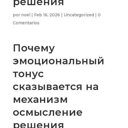
решения
por
noel
|
Feb 16, 2026
|
Uncategorized
|
0
Comentarios
Почему
эмоциональный
тонус
сказывается на
механизм
осмысление
решения