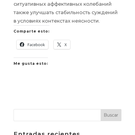
ситуативных аффективных колебаний
также улучшать стабильность суждений
в условиях контекстах неясности.
Comparte esto:
Facebook
X
Me gusta esto:
Entradas recientes