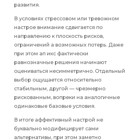
развития.
В условиях стрессовом или тревожном
настрое внимание сдвигается по
направлению к плоскость рисков,
ограничений а возможных потерь. Даже
при этом ап икс фактически
равнозначные решения начинают
оцениваться несимметрично. Отдельный
выбор ощущается относительно
стабильным, другой — чрезмерно
рискованным, вопреки на аналогичные
одинаковые базовые условия.
В итоге аффективный настрой не
буквально модифицирует сами
альтернативы, при этом заметно