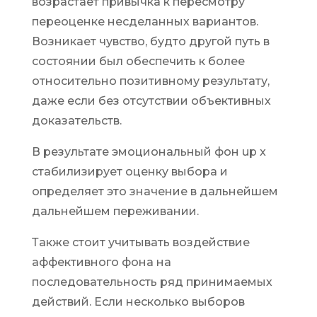
возрастает привычка к пересмотру
переоценке несделанных вариантов.
Возникает чувство, будто другой путь в
состоянии был обеспечить к более
относительно позитивному результату,
даже если без отсутствии объективных
доказательств.
В результате эмоциональный фон up x
стабилизирует оценку выбора и
определяет это значение в дальнейшем
дальнейшем переживании.
Также стоит учитывать воздействие
аффективного фона на
последовательность ряд принимаемых
действий. Если несколько выборов