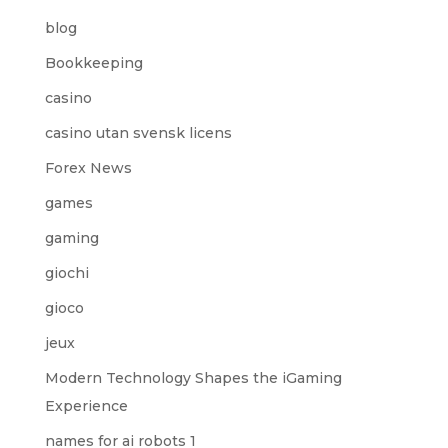
blog
Bookkeeping
casino
casino utan svensk licens
Forex News
games
gaming
giochi
gioco
jeux
Modern Technology Shapes the iGaming
Experience
names for ai robots 1