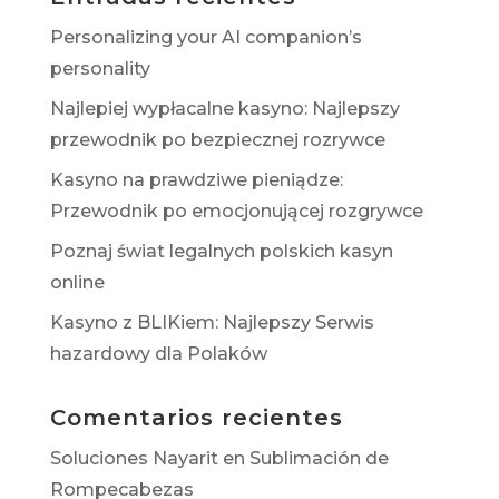
Personalizing your AI companion’s
personality
Najlepiej wypłacalne kasyno: Najlepszy
przewodnik po bezpiecznej rozrywce
Kasyno na prawdziwe pieniądze:
Przewodnik po emocjonującej rozgrywce
Poznaj świat legalnych polskich kasyn
online
Kasyno z BLIKiem: Najlepszy Serwis
hazardowy dla Polaków
Comentarios recientes
Soluciones Nayarit
en
Sublimación de
Rompecabezas