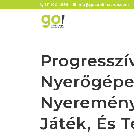
311 100 4996
info@gosublimacion.com
Progresszí
Nyerőgépe
Nyeremény
Játék, És 