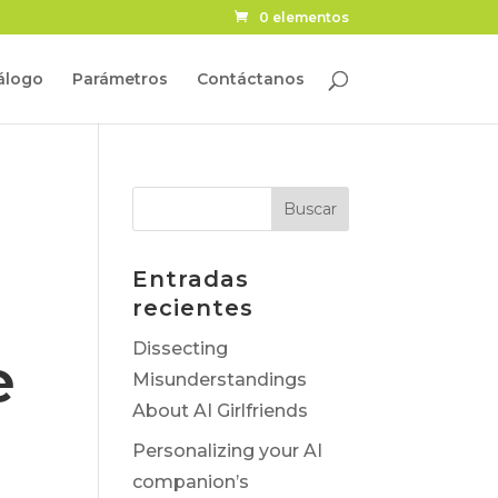
0 elementos
álogo
Parámetros
Contáctanos
Entradas
recientes
Dissecting
e
Misunderstandings
About AI Girlfriends
Personalizing your AI
companion’s