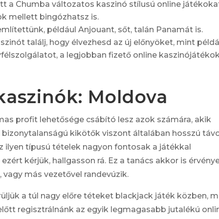
t a Chumba változatos kaszinó stílusú online játékokat
ok mellett bingózhatsz is.
mlítettünk, például Anjouant, sőt, talán Panamát is.
zinót találj, hogy élvezhesd az új előnyöket, mint példá
élszolgálatot, a legjobban fizető online kaszinójátéko
kaszinók: Moldova
lmas profit lehetősége csábító lesz azok számára, akik
y bizonytalanságú kikötők viszont általában hosszú táv
ilyen típusú tételek nagyon fontosak a játékkal
zért kérjük, hallgasson rá. Ez a tanács akkor is érvénye
k, vagy más vezetővel randevúzik.
ljük a túl nagy előre téteket blackjack játék közben, m
lőtt regisztrálnánk az egyik legmagasabb jutalékú onli