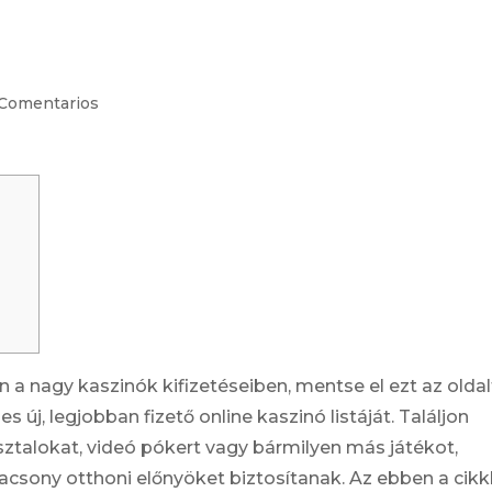
Comentarios
a nagy kaszinók kifizetéseiben, mentse el ezt az oldal
új, legjobban fizető online kaszinó listáját. Találjon
 asztalokat, videó pókert vagy bármilyen más játékot,
lacsony otthoni előnyöket biztosítanak. Az ebben a cik