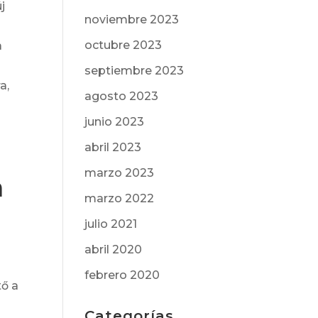
j
noviembre 2023
octubre 2023
a
septiembre 2023
a,
agosto 2023
junio 2023
abril 2023
marzo 2023
a
marzo 2022
julio 2021
abril 2020
febrero 2020
tő a
Categorías