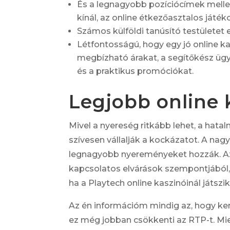
És a legnagyobb pozíciócímek mellet
kínál, az online étkezőasztalos játék
Számos külföldi tanúsító testületet e
Létfontosságú, hogy egy jó online kas
megbízható árakat, a segítőkész ügyf
és a praktikus promóciókat.
Legjobb online 
Mivel a nyereség ritkább lehet, a hata
szívesen vállalják a kockázatot. A nag
legnagyobb nyereményeket hozzák. Az 
kapcsolatos elvárások szempontjából, e
ha a Playtech online kaszinóinál játszi
Az én információm mindig az, hogy kerü
ez még jobban csökkenti az RTP-t. Mie