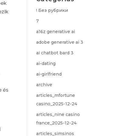
pek
! Без рубрики
ezik
7
a16z generative ai
adobe generative ai 3
ai chatbot bard 3
ai-dating
k
ai-girlfriend
archive
e és
articles_mfortune
casino_2025-12-24
articles_nine casino
france_2025-12-24
j
articles_simsinos