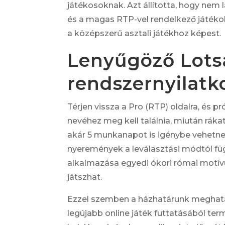
játékosoknak. Azt állította, hogy nem 
és a magas RTP-vel rendelkező játékok 
a középszerű asztali játékhoz képest.
Lenyűgöző Lots
rendszernyilatk
Térjen vissza a Pro (RTP) oldalra, és 
nevéhez meg kell találnia, miután ráka
akár 5 munkanapot is igénybe vehetne
nyeremények a leválasztási módtól fü
alkalmazása egyedi ókori római motív
játszhat.
Ezzel szemben a házhatárunk meghatáro
legújabb online játék futtatásából terme