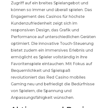
Zugriff auf ein breites Spielangebot und
können so immer und überall spielen. Das
Engagement des Casinos für höchste
Kundenzufriedenheit zeigt sich im
responsiven Design, das Grafik und
Performance auf unterschiedlichen Geräten
optimiert. Die innovative Touch-Steuerung
bietet zudem ein immersives Erlebnis und
ermöglicht es Spieler vollständig in ihre
Favoritenspiele eintauchen. Mit Fokus auf
Bequemlichkeit und Spielspaß
revolutioniert das Red Casino mobiles
Gaming neu und befriedigt die Bedürfnisse
von Spielern, die Spannung und
Anpassungsfähigkeit wünschen.