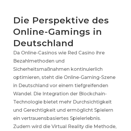
Die Perspektive des
Online-Gamings in
Deutschland
Da Online-Casinos wie Red Casino ihre
Bezahlmethoden und
Sicherheitsmaßnahmen kontinuierlich
optimieren, steht die Online-Gaming-Szene
in Deutschland vor einem tiefgreifenden
Wandel. Die Integration der Blockchain-
Technologie bietet mehr Durchsichtigkeit
und Gerechtigkeit und ermöglicht Spielern
ein vertrauensbasiertes Spielerlebnis.
Zudem wird die Virtual Reality die Methode,