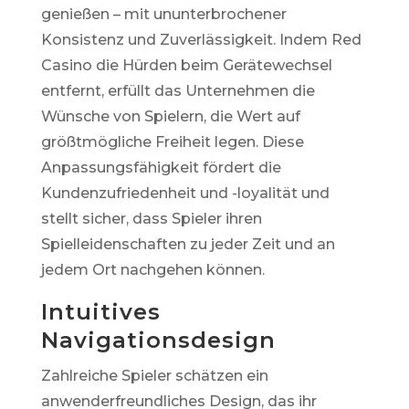
genießen – mit ununterbrochener
Konsistenz und Zuverlässigkeit. Indem Red
Casino die Hürden beim Gerätewechsel
entfernt, erfüllt das Unternehmen die
Wünsche von Spielern, die Wert auf
größtmögliche Freiheit legen. Diese
Anpassungsfähigkeit fördert die
Kundenzufriedenheit und -loyalität und
stellt sicher, dass Spieler ihren
Spielleidenschaften zu jeder Zeit und an
jedem Ort nachgehen können.
Intuitives
Navigationsdesign
Zahlreiche Spieler schätzen ein
anwenderfreundliches Design, das ihr