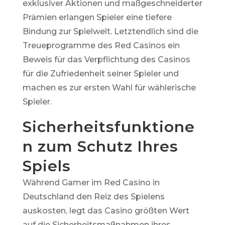
exklusiver Aktionen und maßgeschneiderter
Prämien erlangen Spieler eine tiefere
Bindung zur Spielwelt. Letztendlich sind die
Treueprogramme des Red Casinos ein
Beweis für das Verpflichtung des Casinos
für die Zufriedenheit seiner Spieler und
machen es zur ersten Wahl für wählerische
Spieler.
Sicherheitsfunktione
n zum Schutz Ihres
Spiels
Während Gamer im Red Casino in
Deutschland den Reiz des Spielens
auskosten, legt das Casino größten Wert
auf die Sicherheitsmaßnahmen ihres