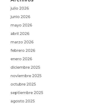
julio 2026
junio 2026
mayo 2026
abril 2026
marzo 2026
febrero 2026
enero 2026
diciembre 2025
noviembre 2025
octubre 2025
septiembre 2025
agosto 2025