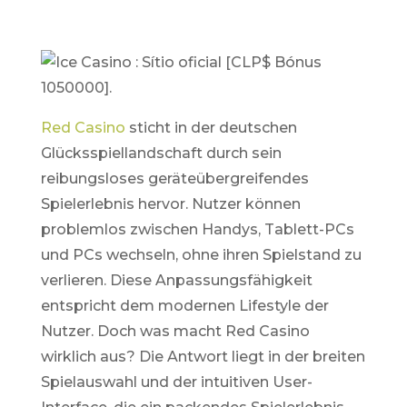
Red Casino
sticht in der deutschen
Glücksspiellandschaft durch sein
reibungsloses geräteübergreifendes
Spielerlebnis hervor. Nutzer können
problemlos zwischen Handys, Tablett-PCs
und PCs wechseln, ohne ihren Spielstand zu
verlieren. Diese Anpassungsfähigkeit
entspricht dem modernen Lifestyle der
Nutzer. Doch was macht Red Casino
wirklich aus? Die Antwort liegt in der breiten
Spielauswahl und der intuitiven User-