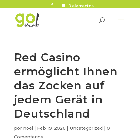
0 elementos
Red Casino
ermöglicht Ihnen
das Zocken auf
jedem Gerät in
Deutschland
por
noel
|
Feb 19, 2026
|
Uncategorized
|
0
Comentarios