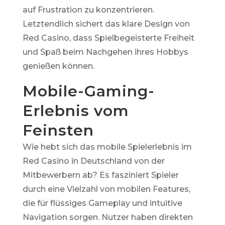
auf Frustration zu konzentrieren.
Letztendlich sichert das klare Design von
Red Casino, dass Spielbegeisterte Freiheit
und Spaß beim Nachgehen ihres Hobbys
genießen können.
Mobile-Gaming-
Erlebnis vom
Feinsten
Wie hebt sich das mobile Spielerlebnis im
Red Casino in Deutschland von der
Mitbewerbern ab? Es fasziniert Spieler
durch eine Vielzahl von mobilen Features,
die für flüssiges Gameplay und intuitive
Navigation sorgen. Nutzer haben direkten