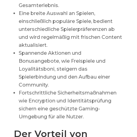
Gesamterlebnis.
Eine breite Auswahl an Spielen,
einschließlich populäre Spiele, bedient
unterschiedliche Spielerpräferenzen ab
und wird regelmäßig mit frischen Content
aktualisiert.
Spannende Aktionen und
Bonusangebote, wie Freispiele und
Loyalitätsboni, steigern das
Spielerbindung und den Aufbau einer
Community.
Fortschrittliche Sicherheitsmaßnahmen
wie Encryption und Identitätsprüfung
sichern eine geschützte Gaming-
Umgebung für alle Nutzer.
Der Vorteil von