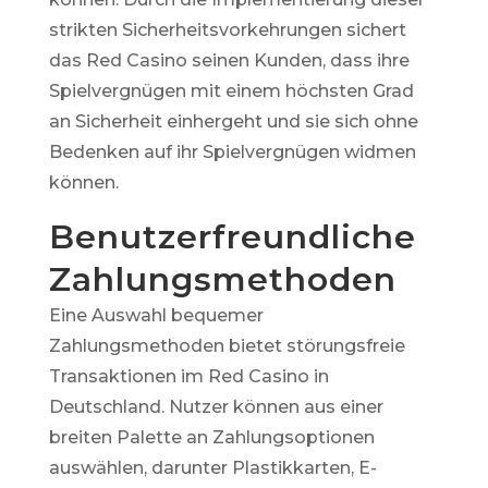
strikten Sicherheitsvorkehrungen sichert
das Red Casino seinen Kunden, dass ihre
Spielvergnügen mit einem höchsten Grad
an Sicherheit einhergeht und sie sich ohne
Bedenken auf ihr Spielvergnügen widmen
können.
Benutzerfreundliche
Zahlungsmethoden
Eine Auswahl bequemer
Zahlungsmethoden bietet störungsfreie
Transaktionen im Red Casino in
Deutschland. Nutzer können aus einer
breiten Palette an Zahlungsoptionen
auswählen, darunter Plastikkarten, E-