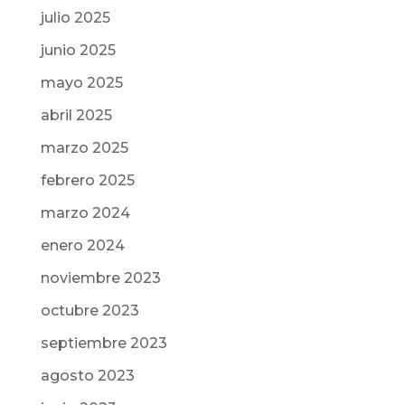
julio 2025
junio 2025
mayo 2025
abril 2025
marzo 2025
febrero 2025
marzo 2024
enero 2024
noviembre 2023
octubre 2023
septiembre 2023
agosto 2023