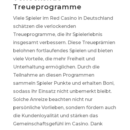
Treueprogramme
Viele Spieler im Red Casino in Deutschland
schätzen die verlockenden
Treueprogramme, die ihr Spielerlebnis
insgesamt verbessern. Diese Treueprämien
belohnen fortlaufendes Spielen und bieten
viele Vorteile, die mehr Freiheit und
Unterhaltung ermöglichen. Durch die
Teilnahme an diesen Programmen
sammeln Spieler Punkte und erhalten Boni,
sodass ihr Einsatz nicht unbemerkt bleibt.
Solche Anreize beachten nicht nur
persönliche Vorlieben, sondern fördern auch
die Kundenloyalität und stärken das
Gemeinschaftsgefühl im Casino. Dank