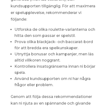
kundsupporten tillgänglig. För att maximera
er spelupplevelse, rekommenderar vi
följande:
Utforska de olika roulette-varianterna och
hitta den som passar er spelstil.
Prova olika blackjack- och baccarat-bord
för att bredda era spelkunskaper.
Utnyttja bonusar och kampanjer, men läs
alltid villkoren noggrant.
Kontrollera insatsgränserna innan ni börjar
spela.
Använd kundsupporten om ni har några
frågor eller problem.
Genom att följa dessa rekommendationer
kan ni njuta av en spännande och givande