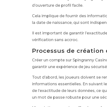
d’ouverture de profil facile.
Cela implique de fournir des informatio
la date de naissance, qui sont indisp
Il est important de garantir l’exactitud
vérification sans accroc.
Processus de création
Créer un compte sur Spingranny Casino
garantir une expérience de jeu sécuris
Tout d’abord, les joueurs doivent se ren
informations essentielles. En suivant l
de l’exactitude de leurs données, ce qui f
un mot de passe robuste pour une sécu