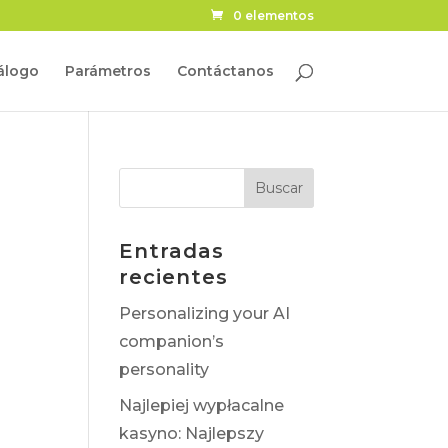
0 elementos
álogo
Parámetros
Contáctanos
Entradas
recientes
Personalizing your AI
companion’s
personality
Najlepiej wypłacalne
kasyno: Najlepszy