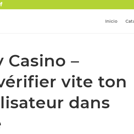
Inicio
Cat
 Casino –
rifier vite ton
lisateur dans
e