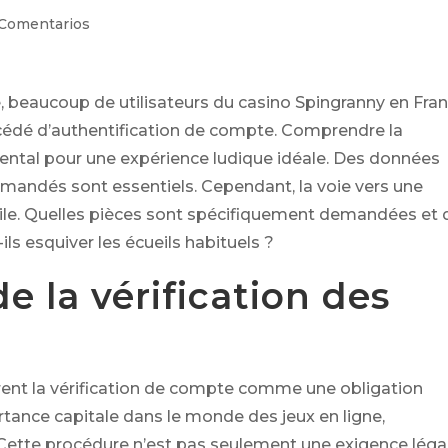
Comentarios
e, beaucoup de utilisateurs du casino Spingranny en Fra
océdé d’authentification de compte. Comprendre la
ntal pour une expérience ludique idéale. Des données
emandés sont essentiels. Cependant, la voie vers une
acile. Quelles pièces sont spécifiquement demandées et 
ils esquiver les écueils habituels ?
de la vérification des
èrent la vérification de compte comme une obligation
rtance capitale dans le monde des jeux en ligne,
. Cette procédure n’est pas seulement une exigence légal