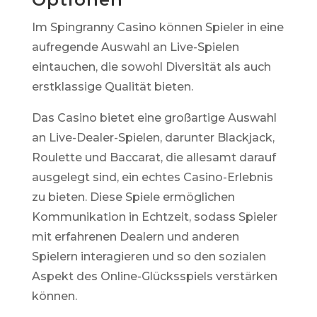
Im Spingranny Casino können Spieler in eine
aufregende Auswahl an Live-Spielen
eintauchen, die sowohl Diversität als auch
erstklassige Qualität bieten.
Das Casino bietet eine großartige Auswahl
an Live-Dealer-Spielen, darunter Blackjack,
Roulette und Baccarat, die allesamt darauf
ausgelegt sind, ein echtes Casino-Erlebnis
zu bieten. Diese Spiele ermöglichen
Kommunikation in Echtzeit, sodass Spieler
mit erfahrenen Dealern und anderen
Spielern interagieren und so den sozialen
Aspekt des Online-Glücksspiels verstärken
können.