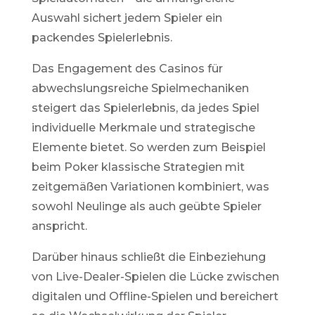
Auswahl sichert jedem Spieler ein
packendes Spielerlebnis.
Das Engagement des Casinos für
abwechslungsreiche Spielmechaniken
steigert das Spielerlebnis, da jedes Spiel
individuelle Merkmale und strategische
Elemente bietet. So werden zum Beispiel
beim Poker klassische Strategien mit
zeitgemäßen Variationen kombiniert, was
sowohl Neulinge als auch geübte Spieler
anspricht.
Darüber hinaus schließt die Einbeziehung
von Live-Dealer-Spielen die Lücke zwischen
digitalen und Offline-Spielen und bereichert