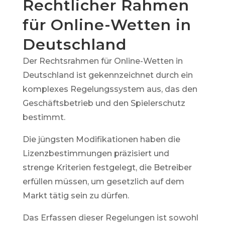
Rechtlicher Rahmen
für Online-Wetten in
Deutschland
Der Rechtsrahmen für Online-Wetten in
Deutschland ist gekennzeichnet durch ein
komplexes Regelungssystem aus, das den
Geschäftsbetrieb und den Spielerschutz
bestimmt.
Die jüngsten Modifikationen haben die
Lizenzbestimmungen präzisiert und
strenge Kriterien festgelegt, die Betreiber
erfüllen müssen, um gesetzlich auf dem
Markt tätig sein zu dürfen.
Das Erfassen dieser Regelungen ist sowohl