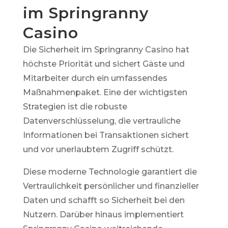
im Springranny
Casino
Die Sicherheit im Springranny Casino hat
höchste Priorität und sichert Gäste und
Mitarbeiter durch ein umfassendes
Maßnahmenpaket. Eine der wichtigsten
Strategien ist die robuste
Datenverschlüsselung, die vertrauliche
Informationen bei Transaktionen sichert
und vor unerlaubtem Zugriff schützt.
Diese moderne Technologie garantiert die
Vertraulichkeit persönlicher und finanzieller
Daten und schafft so Sicherheit bei den
Nutzern. Darüber hinaus implementiert