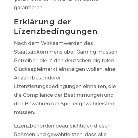
garantieren.
Erklärung der
Lizenzbedingungen
Nach dem Wirksamwerden des
Staatsabkommens über Gaming müssen
Betreiber, die in den deutschen digitalen
Glücksspielmarkt einsteigen wollen, eine
Anzahl besonderer
Lizenzierungsbedingungen einhalten, die
die Compliance der Bestimmungen und
den Bewahren der Spieler gewährleisten
müssen.
Lizenzbehörden beaufsichtigen diesen
Rahmen und gewährleisten, dass alle