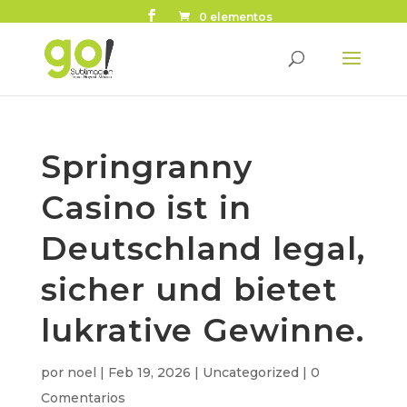
0 elementos
Springranny
Casino ist in
Deutschland legal,
sicher und bietet
lukrative Gewinne.
por
noel
|
Feb 19, 2026
|
Uncategorized
|
0
Comentarios