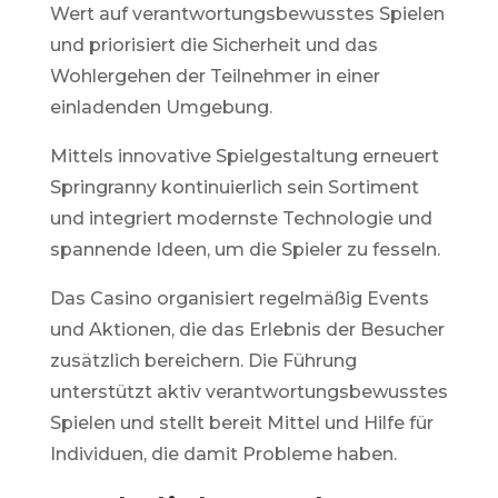
Wert auf verantwortungsbewusstes Spielen
und priorisiert die Sicherheit und das
Wohlergehen der Teilnehmer in einer
einladenden Umgebung.
Mittels innovative Spielgestaltung erneuert
Springranny kontinuierlich sein Sortiment
und integriert modernste Technologie und
spannende Ideen, um die Spieler zu fesseln.
Das Casino organisiert regelmäßig Events
und Aktionen, die das Erlebnis der Besucher
zusätzlich bereichern. Die Führung
unterstützt aktiv verantwortungsbewusstes
Spielen und stellt bereit Mittel und Hilfe für
Individuen, die damit Probleme haben.