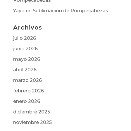
Rompecabezas
Yayo
en
Sublimación de Rompecabezas
Archivos
julio 2026
junio 2026
mayo 2026
abril 2026
marzo 2026
febrero 2026
enero 2026
diciembre 2025
noviembre 2025