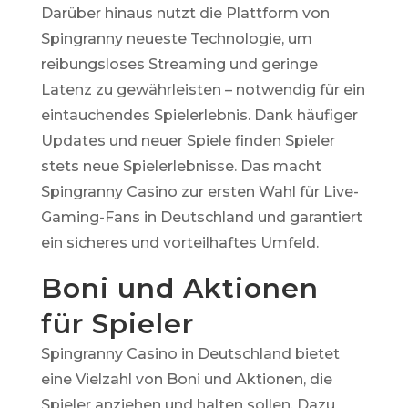
Darüber hinaus nutzt die Plattform von
Spingranny neueste Technologie, um
reibungsloses Streaming und geringe
Latenz zu gewährleisten – notwendig für ein
eintauchendes Spielerlebnis. Dank häufiger
Updates und neuer Spiele finden Spieler
stets neue Spielerlebnisse. Das macht
Spingranny Casino zur ersten Wahl für Live-
Gaming-Fans in Deutschland und garantiert
ein sicheres und vorteilhaftes Umfeld.
Boni und Aktionen
für Spieler
Spingranny Casino in Deutschland bietet
eine Vielzahl von Boni und Aktionen, die
Spieler anziehen und halten sollen. Dazu