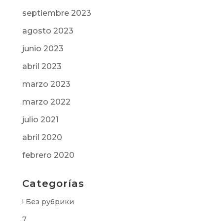
septiembre 2023
agosto 2023
junio 2023
abril 2023
marzo 2023
marzo 2022
julio 2021
abril 2020
febrero 2020
Categorías
! Без рубрики
7