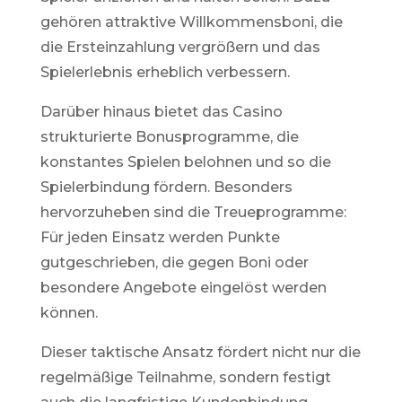
gehören attraktive Willkommensboni, die
die Ersteinzahlung vergrößern und das
Spielerlebnis erheblich verbessern.
Darüber hinaus bietet das Casino
strukturierte Bonusprogramme, die
konstantes Spielen belohnen und so die
Spielerbindung fördern. Besonders
hervorzuheben sind die Treueprogramme:
Für jeden Einsatz werden Punkte
gutgeschrieben, die gegen Boni oder
besondere Angebote eingelöst werden
können.
Dieser taktische Ansatz fördert nicht nur die
regelmäßige Teilnahme, sondern festigt