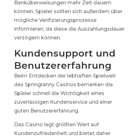
Banküberweisungen mehr Zeit dauern
können. Spieler sollten sich außerdem über
mögliche Verifizierungsprozesse
informieren, da diese die Auszahlungsdauer
verzögern können.
Kundensupport und
Benutzererfahrung
Beim Entdecken der lebhaften Spielwelt
des Springranny Casinos bemerken die
Spieler schnell die Wichtigkeit eines
zuverlässigen Kundenservice und einer
guten Benutzererfahrung.
Das Casino legt größten Wert auf
Kundenzufriedenheit und bietet daher