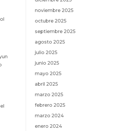
noviembre 2025
ol
octubre 2025
septiembre 2025
agosto 2025
julio 2025
oyun
junio 2025
p
mayo 2025
abril 2025
marzo 2025
febrero 2025
zel
marzo 2024
enero 2024