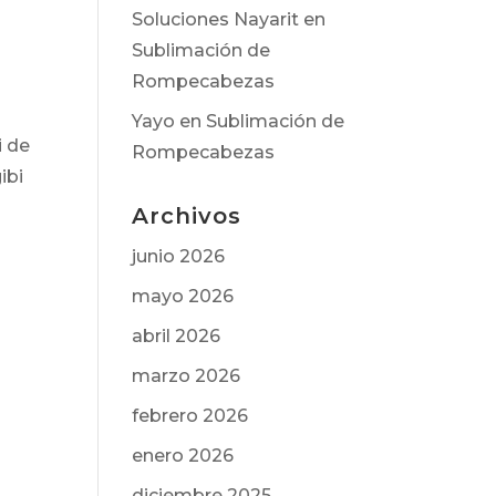
Soluciones Nayarit
en
Sublimación de
Rompecabezas
Yayo
en
Sublimación de
i de
Rompecabezas
ibi
Archivos
junio 2026
mayo 2026
abril 2026
marzo 2026
febrero 2026
enero 2026
diciembre 2025