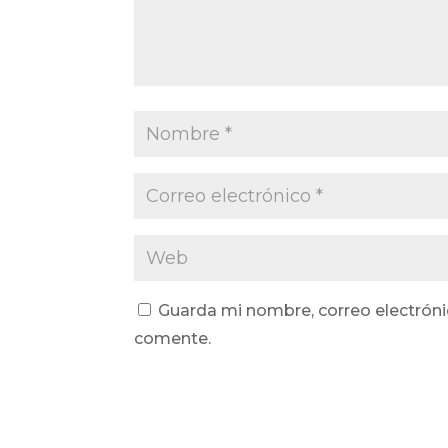
Guarda mi nombre, correo electróni
comente.