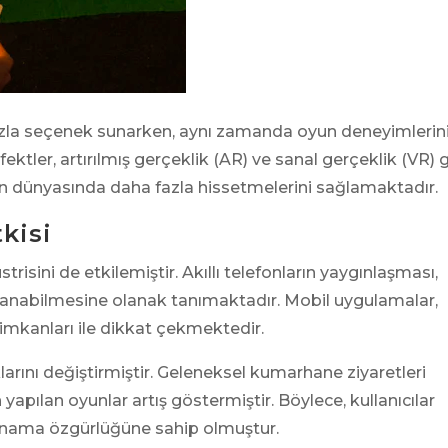
azla seçenek sunarken, aynı zamanda oyun deneyimlerin
fektler, artırılmış gerçeklik (AR) ve sanal gerçeklik (VR) g
yun dünyasında daha fazla hissetmelerini sağlamaktadır.
kisi
risini de etkilemiştir. Akıllı telefonların yaygınlaşması,
nanabilmesine olanak tanımaktadır. Mobil uygulamalar,
m imkanları ile dikkat çekmektedir.
arını değiştirmiştir. Geleneksel kumarhane ziyaretleri
apılan oyunlar artış göstermiştir. Böylece, kullanıcılar
ynama özgürlüğüne sahip olmuştur.