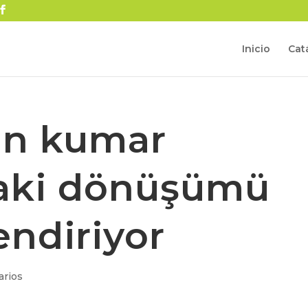
Inicio
Cat
in kumar
aki dönüşümü
lendiriyor
arios