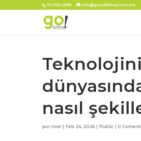
311 100 4996
info@gosublimacion.com
Teknolojin
dünyasınd
nasıl şekil
por
noel
|
Feb 24, 2026
|
Public
|
0 Coment