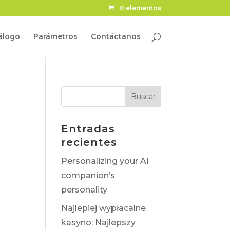
0 elementos
álogo
Parámetros
Contáctanos
Entradas
recientes
Personalizing your AI
companion’s
personality
Najlepiej wypłacalne
kasyno: Najlepszy