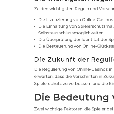
Zu den wichtigsten Regeln und Vorschr
Die Lizenzierung von Online-Casinos
Die Einhaltung von Spielerschutzmaßn
Selbstausschlussmöglichkeiten.
Die Überprüfung der Identität der S
Die Besteuerung von Online-Glückssp
Die Zukunft der Regul
Die Regulierung von Online-Casinos in 
erwarten, dass die Vorschriften in Zuk
Spielerschutz zu verbessern und die Ei
Die Bedeutung v
Zwei wichtige Faktoren, die Spieler bei