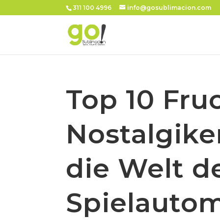
311 100 4996
info@gosublimacion.com
Top 10 Fruc
Nostalgiker
die Welt d
Spielauto