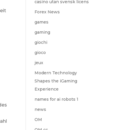
casino utan svensk licens
n
eit
Forex News
games
gaming
giochi
s
gioco
jeux
Modern Technology
Shapes the iGaming
Experience
names for ai robots 1
 des
news
OM
wahl
OM cc