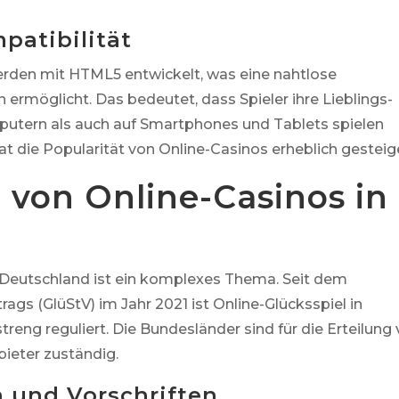
atibilität
rden mit HTML5 entwickelt, was eine nahtlose
ermöglicht. Das bedeutet, dass Spieler ihre Lieblings-
utern als auch auf Smartphones und Tablets spielen
t die Popularität von Online-Casinos erheblich gesteige
 von Online-Casinos in
n Deutschland ist ein komplexes Thema. Seit dem
rags (GlüStV) im Jahr 2021 ist Online-Glücksspiel in
treng reguliert. Die Bundesländer sind für die Erteilung
ieter zuständig.
n und Vorschriften