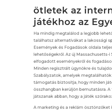
ötletek az inte
játékhoz az Egy
Ha mindig megtalálod a legjobb lehet
találhatsz alternatívákat a lakossági
Események és Fogadások oldala teljes 
lehetőségekről. Az új Massachusetts-i S
elfogadott eseményekről és fogadások
Minden regisztrált ügynökre és tulaj
Szabályzatok, amelyek megtalálhatók 
támogatás biztosítja, hogy minden ját
összhangban kerüljön bemutatásra. A 
játszanak abban, hogy a játék szórako
A marketing és a reklám ösztönzőket i