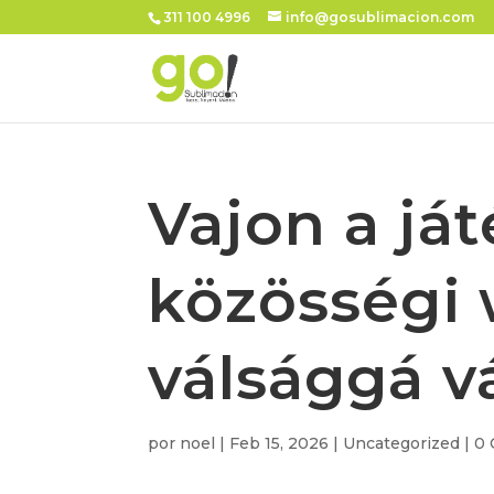
311 100 4996
info@gosublimacion.com
Vajon a já
közösségi 
válsággá v
por
noel
|
Feb 15, 2026
|
Uncategorized
|
0 