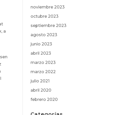
noviembre 2023
octubre 2023
at
septiembre 2023
, a
agosto 2023
junio 2023
abril 2023
esen
marzo 2023
z
n
marzo 2022
l
julio 2021
abril 2020
febrero 2020
Categorías