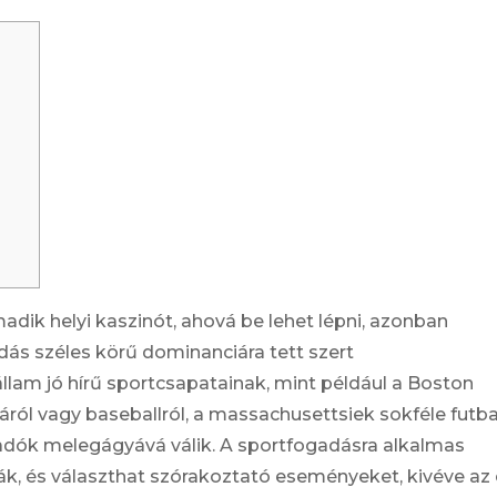
dik helyi kaszinót, ahová be lehet lépni, azonban
dás széles körű dominanciára tett szert
lam jó hírű sportcsapatainak, mint például a Boston
áról vagy baseballról, a massachusettsiek sokféle futba
gadók melegágyává válik. A sportfogadásra alkalmas
ák, és választhat szórakoztató eseményeket, kivéve az 