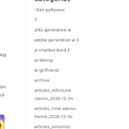
! Без рубрики
7
a16z generative ai
adobe generative ai 3
ai chatbot bard 3
leg
ai-dating
ai-girlfriend
archive
kon
articles_mfortune
ul
casino_2025-12-24
articles_nine casino
france_2025-12-24
articles_simsinos