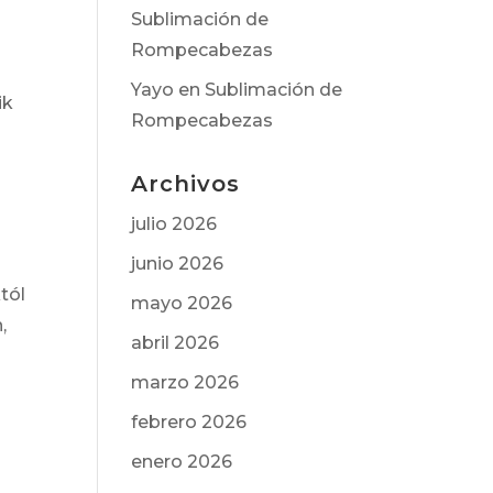
Sublimación de
Rompecabezas
Yayo
en
Sublimación de
ik
Rompecabezas
Archivos
julio 2026
junio 2026
tól
mayo 2026
,
abril 2026
marzo 2026
febrero 2026
enero 2026