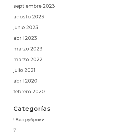
septiembre 2023
agosto 2023
junio 2023
abril 2023
marzo 2023
marzo 2022
julio 2021
abril 2020
febrero 2020
Categorías
! Без рубрики
7