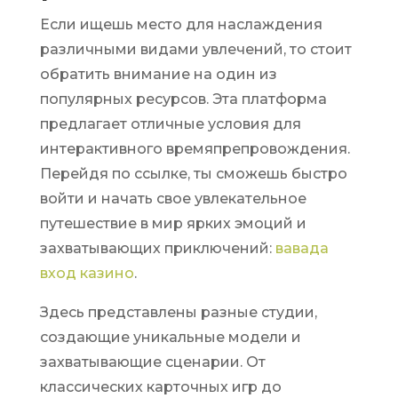
Если ищешь место для наслаждения
различными видами увлечений, то стоит
обратить внимание на один из
популярных ресурсов. Эта платформа
предлагает отличные условия для
интерактивного времяпрепровождения.
Перейдя по ссылке, ты сможешь быстро
войти и начать свое увлекательное
путешествие в мир ярких эмоций и
захватывающих приключений:
вавада
вход казино
.
Здесь представлены разные студии,
создающие уникальные модели и
захватывающие сценарии. От
классических карточных игр до