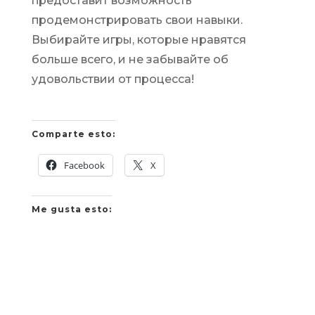
предоставит возможность
продемонстрировать свои навыки.
Выбирайте игры, которые нравятся
больше всего, и не забывайте об
удовольствии от процесса!
Comparte esto:
Facebook
X
Me gusta esto: