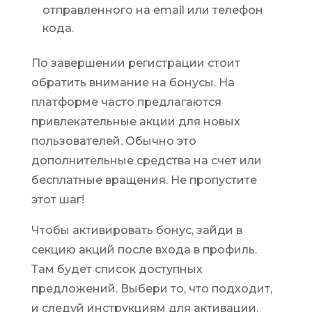
отправленного на email или телефон
кода.
По завершении регистрации стоит
обратить внимание на бонусы. На
платформе часто предлагаются
привлекательные акции для новых
пользователей. Обычно это
дополнительные средства на счет или
бесплатные вращения. Не пропустите
этот шаг!
Чтобы активировать бонус, зайди в
секцию акций после входа в профиль.
Там будет список доступных
предложений. Выбери то, что подходит,
и следуй инструкциям для активации.