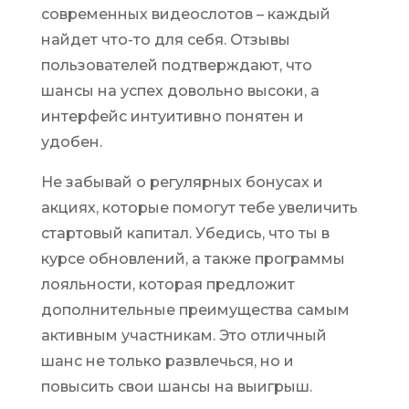
современных видеослотов – каждый
найдет что-то для себя. Отзывы
пользователей подтверждают, что
шансы на успех довольно высоки, а
интерфейс интуитивно понятен и
удобен.
Не забывай о регулярных бонусах и
акциях, которые помогут тебе увеличить
стартовый капитал. Убедись, что ты в
курсе обновлений, а также программы
лояльности, которая предложит
дополнительные преимущества самым
активным участникам. Это отличный
шанс не только развлечься, но и
повысить свои шансы на выигрыш.