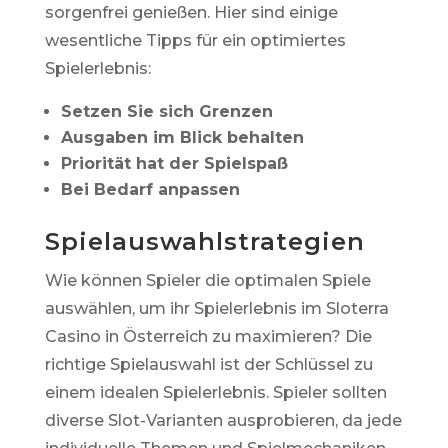
sorgenfrei genießen. Hier sind einige
wesentliche Tipps für ein optimiertes
Spielerlebnis:
Setzen Sie sich Grenzen
Ausgaben im Blick behalten
Priorität hat der Spielspaß
Bei Bedarf anpassen
Spielauswahlstrategien
Wie können Spieler die optimalen Spiele
auswählen, um ihr Spielerlebnis im Sloterra
Casino in Österreich zu maximieren? Die
richtige Spielauswahl ist der Schlüssel zu
einem idealen Spielerlebnis. Spieler sollten
diverse Slot-Varianten ausprobieren, da jede