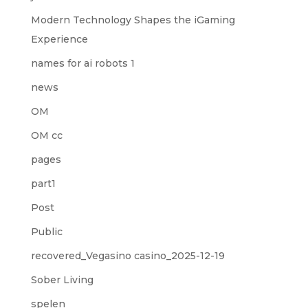
Modern Technology Shapes the iGaming
Experience
names for ai robots 1
news
OM
OM cc
pages
part1
Post
Public
recovered_Vegasino casino_2025-12-19
Sober Living
spelen