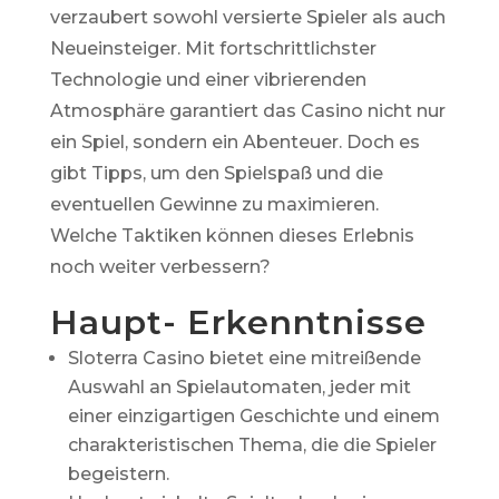
verzaubert sowohl versierte Spieler als auch
Neueinsteiger. Mit fortschrittlichster
Technologie und einer vibrierenden
Atmosphäre garantiert das Casino nicht nur
ein Spiel, sondern ein Abenteuer. Doch es
gibt Tipps, um den Spielspaß und die
eventuellen Gewinne zu maximieren.
Welche Taktiken können dieses Erlebnis
noch weiter verbessern?
Haupt- Erkenntnisse
Sloterra Casino bietet eine mitreißende
Auswahl an Spielautomaten, jeder mit
einer einzigartigen Geschichte und einem
charakteristischen Thema, die die Spieler
begeistern.