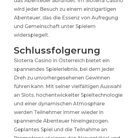
das Abenteuer abrundet. Im Sloterra Casino
wird jeder Besuch zu einem einzigartigen
Abenteuer, das die Essenz von Aufregung
und Gemeinschaft unter Spielern
widerspiegelt.
Schlussfolgerung
Sloterra Casino in Österreich bietet ein
spannendes Spielerlebnis, bei dem jeder
Dreh zu unvorhergesehenen Gewinnen
führen kann. Mit seiner vielfältigen Auswahl
an Slots, hochentwickelter Spieltechnologie
und einer dynamischen Atmosphäre
werden Teilnehmer immer wieder in
spannende Abenteuer hineingezogen.
Geplantes Spiel und die Teilnahme an