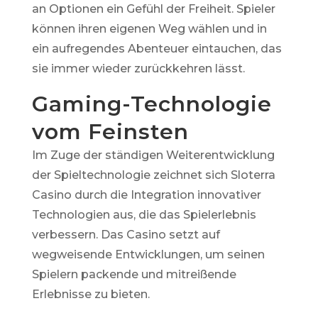
an Optionen ein Gefühl der Freiheit. Spieler
können ihren eigenen Weg wählen und in
ein aufregendes Abenteuer eintauchen, das
sie immer wieder zurückkehren lässt.
Gaming-Technologie
vom Feinsten
Im Zuge der ständigen Weiterentwicklung
der Spieltechnologie zeichnet sich Sloterra
Casino durch die Integration innovativer
Technologien aus, die das Spielerlebnis
verbessern. Das Casino setzt auf
wegweisende Entwicklungen, um seinen
Spielern packende und mitreißende
Erlebnisse zu bieten.