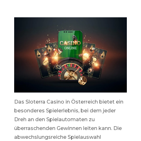
Das Sloterra Casino in Österreich bietet ein
besonderes Spielerlebnis, bei dem jeder
Dreh an den Spielautomaten zu
überraschenden Gewinnen leiten kann. Die
abwechslungsreiche Spielauswahl