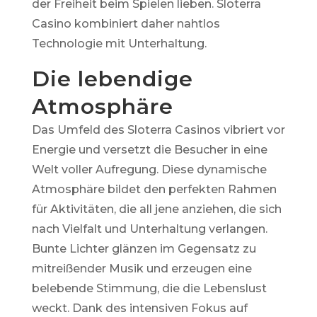
der Freiheit beim Spielen lieben. Sloterra
Casino kombiniert daher nahtlos
Technologie mit Unterhaltung.
Die lebendige
Atmosphäre
Das Umfeld des Sloterra Casinos vibriert vor
Energie und versetzt die Besucher in eine
Welt voller Aufregung. Diese dynamische
Atmosphäre bildet den perfekten Rahmen
für Aktivitäten, die all jene anziehen, die sich
nach Vielfalt und Unterhaltung verlangen.
Bunte Lichter glänzen im Gegensatz zu
mitreißender Musik und erzeugen eine
belebende Stimmung, die die Lebenslust
weckt. Dank des intensiven Fokus auf