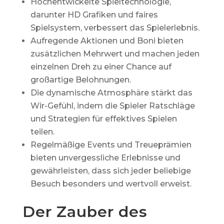
Hochentwickelte Spieltechnologie,
darunter HD Grafiken und faires
Spielsystem, verbessert das Spielerlebnis.
Aufregende Aktionen und Boni bieten
zusätzlichen Mehrwert und machen jeden
einzelnen Dreh zu einer Chance auf
großartige Belohnungen.
Die dynamische Atmosphäre stärkt das
Wir-Gefühl, indem die Spieler Ratschläge
und Strategien für effektives Spielen
teilen.
Regelmäßige Events und Treueprämien
bieten unvergessliche Erlebnisse und
gewährleisten, dass sich jeder beliebige
Besuch besonders und wertvoll erweist.
Der Zauber des