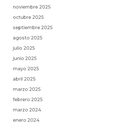
noviembre 2025
octubre 2025
septiembre 2025
agosto 2025
julio 2025
junio 2025
mayo 2025
abril 2025
marzo 2025
febrero 2025
marzo 2024
enero 2024