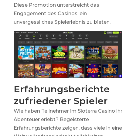
Diese Promotion unterstreicht das
Engagement des Casinos, ein
unvergessliches Spielerlebnis zu bieten.
Erfahrungsberichte
zufriedener Spieler
Wie haben Teilnehmer im Sloterra Casino ihr
Abenteuer erlebt? Begeisterte
Erfahrungsberichte zeigen, dass viele in eine