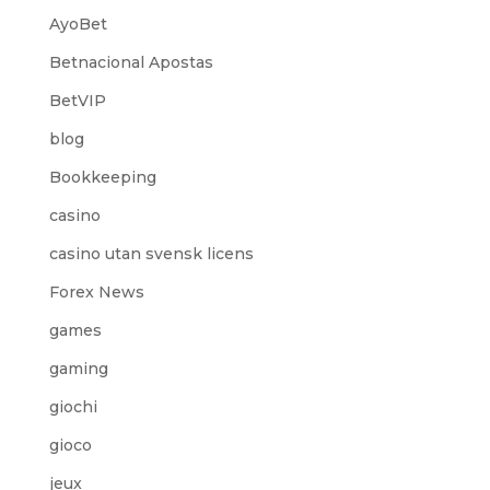
AyoBet
Betnacional Apostas
BetVIP
blog
Bookkeeping
casino
casino utan svensk licens
Forex News
games
gaming
giochi
gioco
jeux