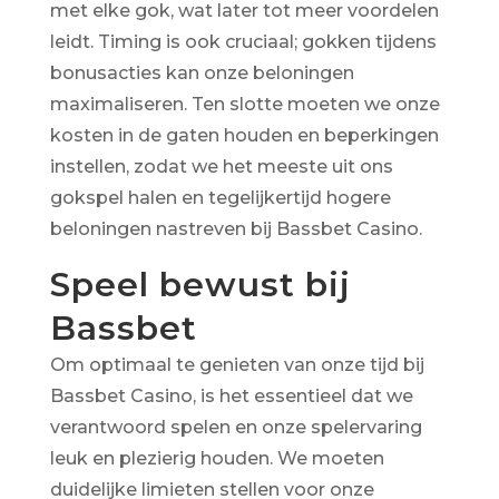
met elke gok, wat later tot meer voordelen
leidt. Timing is ook cruciaal; gokken tijdens
bonusacties kan onze beloningen
maximaliseren. Ten slotte moeten we onze
kosten in de gaten houden en beperkingen
instellen, zodat we het meeste uit ons
gokspel halen en tegelijkertijd hogere
beloningen nastreven bij Bassbet Casino.
Speel bewust bij
Bassbet
Om optimaal te genieten van onze tijd bij
Bassbet Casino, is het essentieel dat we
verantwoord spelen en onze spelervaring
leuk en plezierig houden. We moeten
duidelijke limieten stellen voor onze