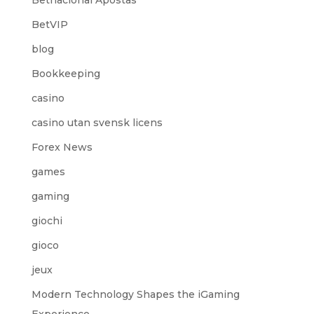
BetVIP
blog
Bookkeeping
casino
casino utan svensk licens
Forex News
games
gaming
giochi
gioco
jeux
Modern Technology Shapes the iGaming
Experience