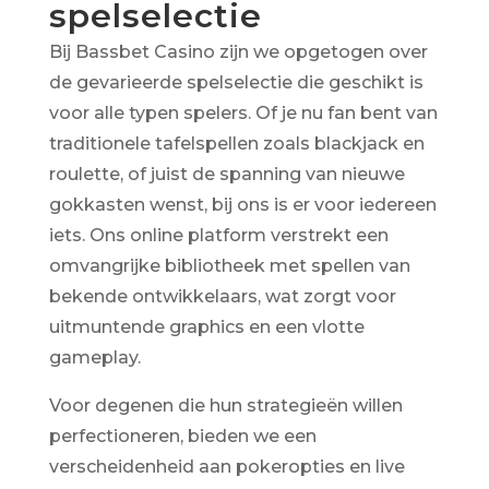
spelselectie
Bij Bassbet Casino zijn we opgetogen over
de gevarieerde spelselectie die geschikt is
voor alle typen spelers. Of je nu fan bent van
traditionele tafelspellen zoals blackjack en
roulette, of juist de spanning van nieuwe
gokkasten wenst, bij ons is er voor iedereen
iets. Ons online platform verstrekt een
omvangrijke bibliotheek met spellen van
bekende ontwikkelaars, wat zorgt voor
uitmuntende graphics en een vlotte
gameplay.
Voor degenen die hun strategieën willen
perfectioneren, bieden we een
verscheidenheid aan pokeropties en live