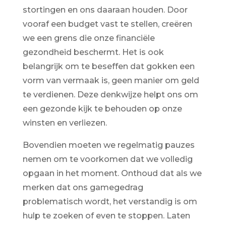
stortingen en ons daaraan houden. Door
vooraf een budget vast te stellen, creëren
we een grens die onze financiële
gezondheid beschermt. Het is ook
belangrijk om te beseffen dat gokken een
vorm van vermaak is, geen manier om geld
te verdienen. Deze denkwijze helpt ons om
een gezonde kijk te behouden op onze
winsten en verliezen.
Bovendien moeten we regelmatig pauzes
nemen om te voorkomen dat we volledig
opgaan in het moment. Onthoud dat als we
merken dat ons gamegedrag
problematisch wordt, het verstandig is om
hulp te zoeken of even te stoppen. Laten