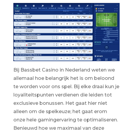
Bij Bassbet Casino in Nederland weten we
allemaal hoe belangrijk het is om beloond
te worden voor ons spel. Bij elke draai kun je
loyaliteitspunten verdienen die leiden tot
exclusieve bonussen. Het gaat hier niet
alleen om de spelkeuze; het gaat erom
onze hele gamingervaring te optimaliseren.
Benieuwd hoe we maximaal van deze