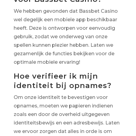
We hebben gevonden dat Bassbet Casino
wel degelijk een mobiele app beschikbaar
heeft. Deze is ontworpen voor eenvoudig
gebruik, zodat we onderweg van onze
spellen kunnen plezier hebben. Laten we
gezamenlijk de functies bekijken voor de
optimale mobiele ervaring!
Hoe verifieer ik mijn
identiteit bij opnames?
Om onze identiteit te bevestigen voor
opnames, moeten we papieren indienen
zoals een door de overheid uitgegeven
identiteitsbewijs en een adresbewijs. Laten
we ervoor zorgen dat alles in orde is om