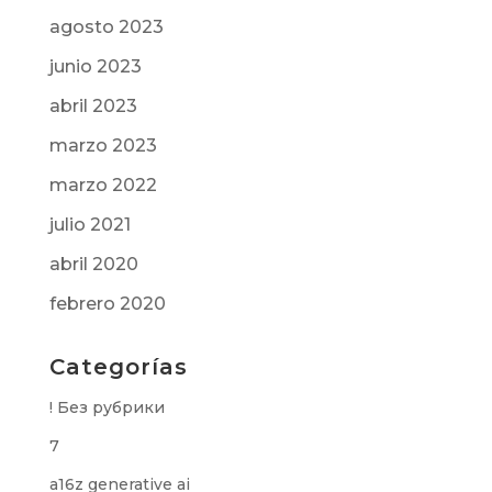
agosto 2023
junio 2023
abril 2023
marzo 2023
marzo 2022
julio 2021
abril 2020
febrero 2020
Categorías
! Без рубрики
7
a16z generative ai