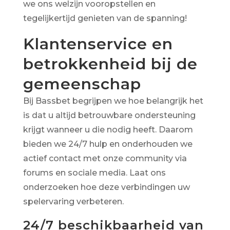
we ons welzijn vooropstellen en
tegelijkertijd genieten van de spanning!
Klantenservice en
betrokkenheid bij de
gemeenschap
Bij Bassbet begrijpen we hoe belangrijk het
is dat u altijd betrouwbare ondersteuning
krijgt wanneer u die nodig heeft. Daarom
bieden we 24/7 hulp en onderhouden we
actief contact met onze community via
forums en sociale media. Laat ons
onderzoeken hoe deze verbindingen uw
spelervaring verbeteren.
24/7 beschikbaarheid van