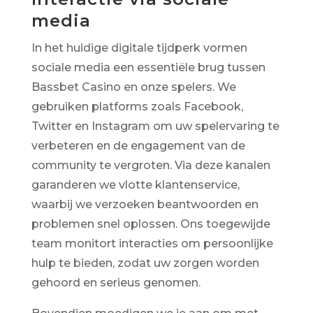
media
In het huidige digitale tijdperk vormen
sociale media een essentiële brug tussen
Bassbet Casino en onze spelers. We
gebruiken platforms zoals Facebook,
Twitter en Instagram om uw spelervaring te
verbeteren en de engagement van de
community te vergroten. Via deze kanalen
garanderen we vlotte klantenservice,
waarbij we verzoeken beantwoorden en
problemen snel oplossen. Ons toegewijde
team monitort interacties om persoonlijke
hulp te bieden, zodat uw zorgen worden
gehoord en serieus genomen.