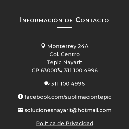
Información de Contacto

Monterrey 24A
Col. Centro
Tepic Nayarit
CP 63000

311 100 4996

311 100 4996

facebook.com/sublimaciontepic

solucionesnayarit@hotmail.com
Política de Privacidad