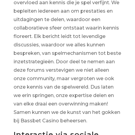
overvloed aan kennis die je spel verfijnt. We
bepleiten iedereen aan om prestaties en
uitdagingen te delen, waardoor een
collaboratieve sfeer ontstaat waarin kennis
floreert. Elk bericht leidt tot levendige
discussies, waardoor we alles kunnen
bespreken, van spelmechanismen tot beste
inzetstrategieën. Door deel te nemen aan
deze forums verstevigen we niet alleen
onze community, maar vergroten we ook
onze kennis van de spelwereld. Dus laten
we erin springen, onze expertise delen en
van elke draai een overwinning maken!
Samen kunnen we de kunst van het gokken
bij Bassbet Casino beheersen.
Interactie via sociale