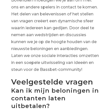
Bovendien moedigen we je aan om met
ons en andere spelers in contact te komen.
Het delen van belevenissen of het stellen
van vragen creëert een dynamische sfeer
waarin iedereen kan gedijen. Door deel te
nemen aan wedstrijden en discussies
kunnen we je op de hoogte houden van de
nieuwste beloningen en aanbiedingen.
Laten we onze sociale interacties omzetten
in een soepele uitwisseling van ideeën en
steun voor de Bassbet-community!
Veelgestelde vragen
Kan ik mijn beloningen in
contanten laten
uitbetalen?