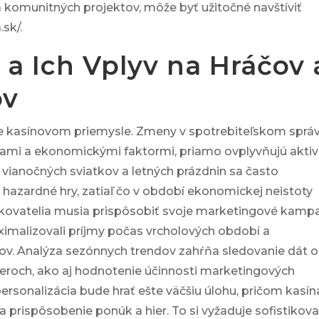
 komunitných projektov, môže byť užitočné navštíviť
sk/.
a Ich Vplyv na Hráčov 
ov
e kasínovom priemysle. Zmeny v spotrebiteľskom správ
ami a ekonomickými faktormi, priamo ovplyvňujú aktiv
s vianočných sviatkov a letných prázdnin sa často
azardné hry, zatiaľ čo v období ekonomickej neistoty
dzkovatelia musia prispôsobiť svoje marketingové kamp
imalizovali príjmy počas vrcholových období a
v. Analýza sezónnych trendov zahŕňa sledovanie dát o
ýberoch, ako aj hodnotenie účinnosti marketingových
rsonalizácia bude hrať ešte väčšiu úlohu, pričom kasín
a prispôsobenie ponúk a hier. To si vyžaduje sofistikov