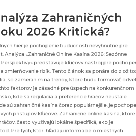
Analýza Zahraničných
Roku 2026 Kritická?
dných hier je pochopenie budúcnosti nevyhnutné pre
st. Analýza «Zahraničné Online Kasína 2026: Sezónne
 Perspektívy» predstavuje kľúčový nástroj pre pochope
í a zmierňovanie rizík. Tento článok sa ponára do zložito
ia, so zameraním na trendy, ktoré budú formovať odve
ýchto faktorov je zásadné pre úspech na konkurenčnom
ensko, kde sa regulácia a preferencie hráčov neustále
kde sú zahraničné kasína čoraz populárnejšie, je pochop
ových prístupov kľúčové. Zahraničné online kasína, ktoré
áčov, často využívajú lokálne špecifiká, ako je
ód. Pre tých, ktorí hľadajú informácie o miestnych