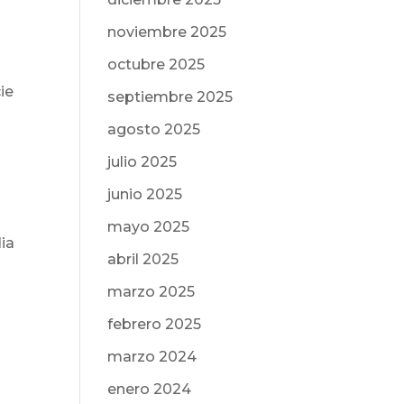
noviembre 2025
octubre 2025
ie
septiembre 2025
agosto 2025
julio 2025
junio 2025
mayo 2025
lia
abril 2025
marzo 2025
febrero 2025
o
marzo 2024
enero 2024