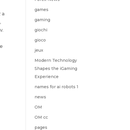
games
R a
gaming
,
v.
giochi
gioco
te
jeux
Modern Technology
Shapes the iGaming
Experience
names for ai robots 1
news
OM
OM cc
pages