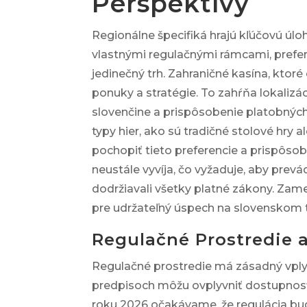
Perspektívy
Regionálne špecifiká hrajú kľúčovú úlo
vlastnými regulačnými rámcami, prefe
jedinečný trh. Zahraničné kasína, ktor
ponuky a stratégie. To zahŕňa lokaliz
slovenčine a prispôsobenie platobnýc
typy hier, ako sú tradičné stolové hry
pochopiť tieto preferencie a prispôsob
neustále vyvíja, čo vyžaduje, aby prev
dodržiavali všetky platné zákony. Zam
pre udržateľný úspech na slovenskom t
Regulačné Prostredie 
Regulačné prostredie má zásadný vply
predpisoch môžu ovplyvniť dostupnosť 
roku 2026 očakávame, že regulácia bud