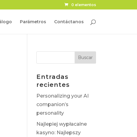
0 elementos
álogo
Parámetros
Contáctanos
Entradas
n
recientes
Personalizing your AI
companion’s
personality
Najlepiej wypłacalne
kasyno: Najlepszy