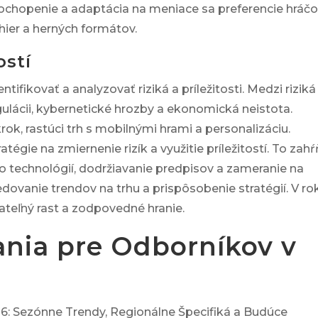
pochopenie a adaptácia na meniace sa preferencie hráčo
hier a herných formátov.
ostí
ntifikovať a analyzovať riziká a príležitosti. Medzi riziká
ulácii, kybernetické hrozby a ekonomická neistota.
rok, rastúci trh s mobilnými hrami a personalizáciu.
égie na zmiernenie rizík a využitie príležitostí. To zah
e do technológií, dodržiavanie predpisov a zameranie na
edovanie trendov na trhu a prispôsobenie stratégií. V ro
teľný rast a zodpovedné hranie.
ania pre Odborníkov v
6: Sezónne Trendy, Regionálne Špecifiká a Budúce