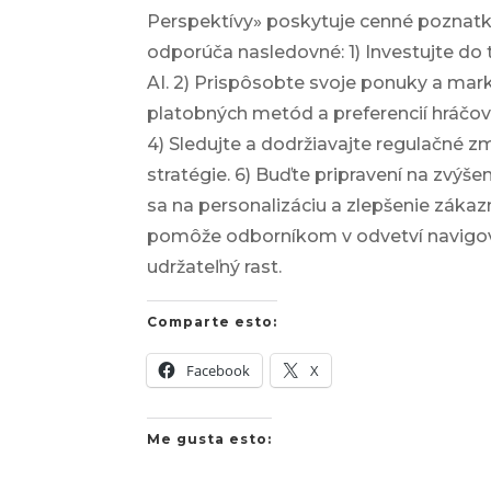
Perspektívy» poskytuje cenné poznatky
odporúča nasledovné: 1) Investujte do t
AI. 2) Prispôsobte svoje ponuky a mark
platobných metód a preferencií hráčov
4) Sledujte a dodržiavajte regulačné z
stratégie. 6) Buďte pripravení na zvýše
sa na personalizáciu a zlepšenie záka
pomôže odborníkom v odvetví navigova
udržateľný rast.
Comparte esto:
Facebook
X
Me gusta esto: