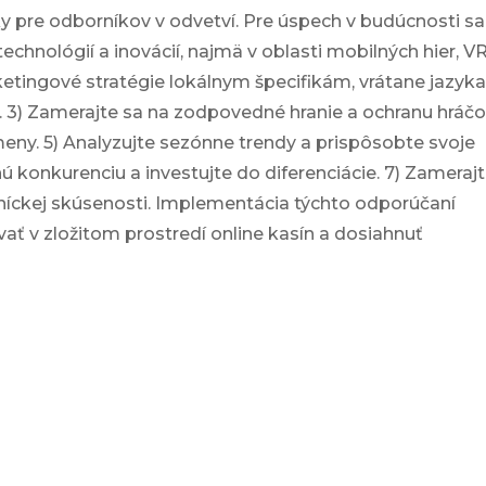
 pre odborníkov v odvetví. Pre úspech v budúcnosti sa
echnológií a inovácií, najmä v oblasti mobilných hier, V
etingové stratégie lokálnym špecifikám, vrátane jazyka
. 3) Zamerajte sa na zodpovedné hranie a ochranu hráčo
meny. 5) Analyzujte sezónne trendy a prispôsobte svoje
nú konkurenciu a investujte do diferenciácie. 7) Zameraj
zníckej skúsenosti. Implementácia týchto odporúčaní
ť v zložitom prostredí online kasín a dosiahnuť