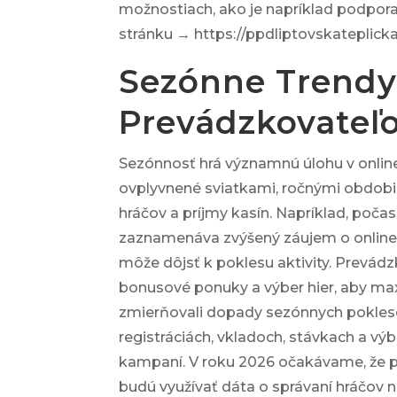
možnostiach, ako je napríklad podpora
stránku → https://ppdliptovskateplicka.
Sezónne Trendy 
Prevádzkovateľ
Sezónnosť hrá významnú úlohu v onlin
ovplyvnené sviatkami, ročnými obdobi
hráčov a príjmy kasín. Napríklad, poča
zaznamenáva zvýšený záujem o online h
môže dôjsť k poklesu aktivity. Prevá
bonusové ponuky a výber hier, aby max
zmierňovali dopady sezónnych pokleso
registráciách, vkladoch, stávkach a v
kampaní. V roku 2026 očakávame, že pe
budú využívať dáta o správaní hráčov n