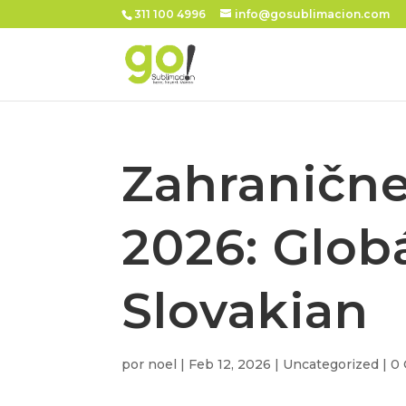
311 100 4996
info@gosublimacion.com
Zahranične
2026: Glob
Slovakian
por
noel
|
Feb 12, 2026
|
Uncategorized
|
0 