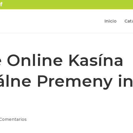
Inicio
Cat
 Online Kasína
álne Premeny i
Comentarios