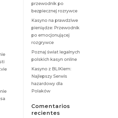
przewodnik po
bezpiecznej rozrywce
Kasyno na prawdziwe
pieniądze: Przewodnik
po emocjonującej
rozgrywce
Poznaj świat legalnych
nie
polskich kasyn online
sti
Kasyno z BLIKiem:
tvie
Najlepszy Serwis
hazardowy dla
Polaków
enie
 sa
Comentarios
recientes